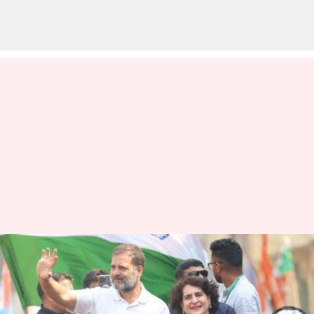
Congress: కాంగ్రెస్ 4వ జాబితా
విడుదల.. అమేథీ-రాయ్‌బరేలీ
స్థానాలపై ఉత్కంఠ