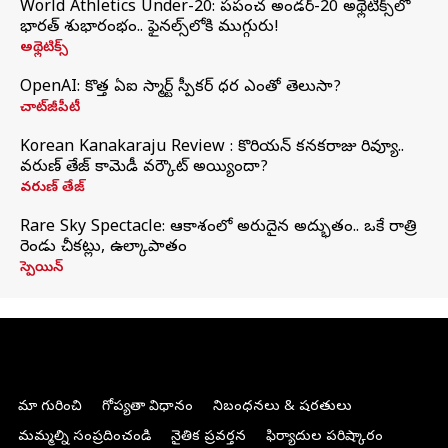
World Athletics Under-20: ప్రపంచ అండర్-20 అథ్లెటిక్స్‌లో
భారత్‌ శుభారంభం.. ఫైనల్స్‌లోకి ముగ్గురు!
అథ్లెటిక్స్
OpenAI: కొత్త ఏఐ స్మార్ట్ స్పీకర్ ధర ఎంతో తెలుసా?
చాట్‌జీపీటీ
Korean Kanakaraju Review : కొరియన్ కనకరాజు రివ్యూ..
వరుణ్ తేజ్ కామెడీ వర్కౌట్ అయ్యిందా?
వరుణ్ తేజ్
Rare Sky Spectacle: ఆకాశంలో అరుదైన అద్భుతం.. ఒకే రాత్రి
రెండు చీకట్లు, ఉల్కాపాతం
స్పెయిన్
మా గురించి
గోప్యతా విధానం
నిబంధనలు & షరతులు
మమ్మల్ని సంప్రదించండి
నైతిక ప్రవర్తన
ఫిర్యాదుల పరిష్కారం