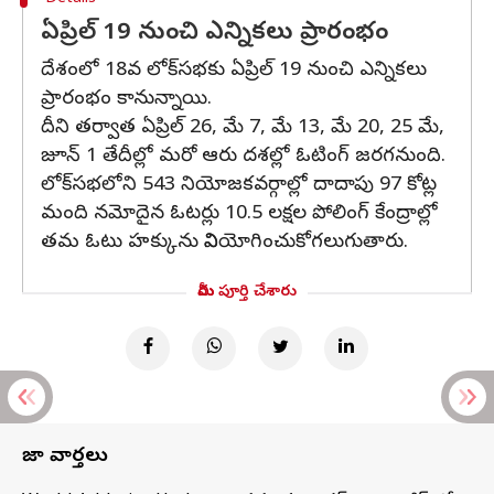
ఏప్రిల్ 19 నుంచి ఎన్నికలు ప్రారంభం
దేశంలో 18వ లోక్‌సభకు ఏప్రిల్ 19 నుంచి ఎన్నికలు
ప్రారంభం కానున్నాయి.
దీని తర్వాత ఏప్రిల్ 26, మే 7, మే 13, మే 20, 25 మే,
జూన్ 1 తేదీల్లో మరో ఆరు దశల్లో ఓటింగ్ జరగనుంది.
లోక్‌సభలోని 543 నియోజకవర్గాల్లో దాదాపు 97 కోట్ల
మంది నమోదైన ఓటర్లు 10.5 లక్షల పోలింగ్ కేంద్రాల్లో
తమ ఓటు హక్కును వినియోగించుకోగలుగుతారు.
మీరు పూర్తి చేశారు
తాజా వార్తలు