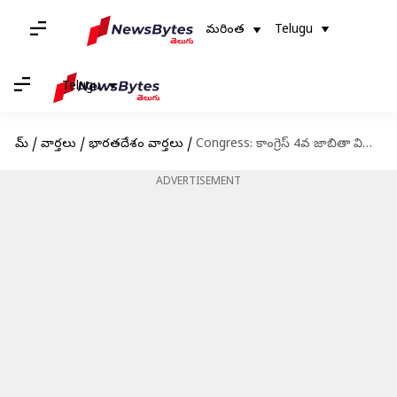
మరింత
Telugu
Telugu
హోమ్
/
వార్తలు
/
భారతదేశం వార్తలు
/
Congress: కాంగ్రెస్ 4వ జాబితా విడుదల.. అమేథీ-రాయ్‌బరేలీ స్థానాలపై ఉత్కంఠ
ADVERTISEMENT