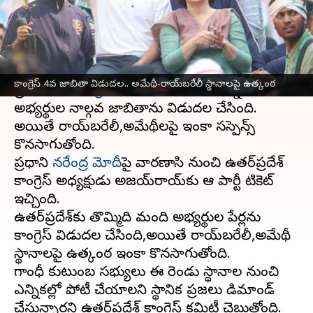
వ్రాసిన వారు
Mar 24, 2024
09:17 am
Stalin
ఈ వార్తాకథనం ఏంటి
ఉత్తర్‌ప్రదేశ్‌
లోని 9 స్థానాలకు అభ్యర్థుల పేర్లను
కాంగ్రెస్ 4వ జాబితా విడుదల.. అమేథీ-రాయ్‌బరేలీ స్థానాలపై ఉత్కంఠ
ప్రకటించిన
కాంగ్రెస్
శనివారం లోక్‌సభ ఎన్నికల
అభ్యర్థుల నాల్గవ జాబితాను విడుదల చేసింది.
అయితే రాయ్‌బరేలీ,అమేథీలపై ఇంకా సస్పెన్స్
కొనసాగుతోంది.
ప్రధాని
నరేంద్ర మోదీ
పై వారణాసి నుంచి ఉత్తర్‌ప్రదేశ్‌
కాంగ్రెస్‌ అధ్యక్షుడు అజయ్‌రాయ్‌కు ఆ పార్టీ టికెట్‌
ఇచ్చింది.
ఉత్తర్‌ప్రదేశ్‌కు తొమ్మిది మంది అభ్యర్థుల పేర్లను
కాంగ్రెస్ విడుదల చేసింది,అయితే రాయ్‌బరేలీ,అమేథీ
స్థానాలపై ఉత్కంఠ ఇంకా కొనసాగుతోంది.
గాంధీ కుటుంబ సభ్యులు ఈ రెండు స్థానాల నుంచి
ఎన్నికల్లో పోటీ చేయాలని స్థానిక ప్రజలు డిమాండ్