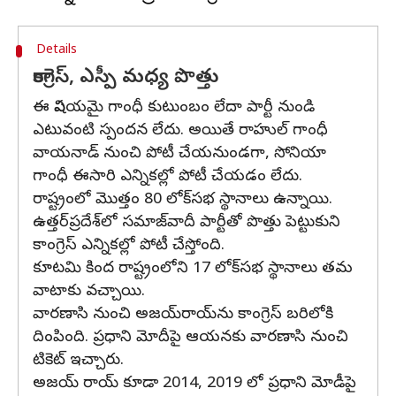
Details
కాంగ్రెస్, ఎస్పీ మధ్య పొత్తు
ఈ విషయమై గాంధీ కుటుంబం లేదా పార్టీ నుండి
ఎటువంటి స్పందన లేదు. అయితే రాహుల్ గాంధీ
వాయనాడ్ నుంచి పోటీ చేయనుండగా, సోనియా
గాంధీ ఈసారి ఎన్నికల్లో పోటీ చేయడం లేదు.
రాష్ట్రంలో మొత్తం 80 లోక్‌సభ స్థానాలు ఉన్నాయి.
ఉత్తర్‌ప్రదేశ్‌లో సమాజ్‌వాదీ పార్టీతో పొత్తు పెట్టుకుని
కాంగ్రెస్‌ ఎన్నికల్లో పోటీ చేస్తోంది.
కూటమి కింద రాష్ట్రంలోని 17 లోక్‌సభ స్థానాలు తమ
వాటాకు వచ్చాయి.
వారణాసి నుంచి అజయ్‌రాయ్‌ను కాంగ్రెస్‌ బరిలోకి
దింపింది. ప్రధాని మోదీపై ఆయనకు వారణాసి నుంచి
టికెట్‌ ఇచ్చారు.
అజయ్ రాయ్ కూడా 2014, 2019 లో ప్రధాని మోడీపై