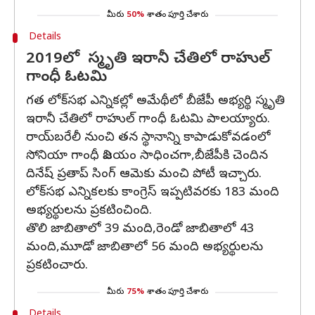
మీరు
50%
శాతం పూర్తి చేశారు
Details
2019లో స్మృతి ఇరానీ చేతిలో రాహుల్
గాంధీ ఓటమి
గత లోక్‌సభ ఎన్నికల్లో అమేథీలో బీజేపీ అభ్యర్థి స్మృతి
ఇరానీ చేతిలో రాహుల్ గాంధీ ఓటమి పాలయ్యారు.
రాయ్‌బరేలీ నుంచి తన స్థానాన్ని కాపాడుకోవడంలో
సోనియా గాంధీ విజయం సాధించగా,బీజేపీకి చెందిన
దినేష్ ప్రతాప్ సింగ్ ఆమెకు మంచి పోటీ ఇచ్చారు.
లోక్‌సభ ఎన్నికలకు కాంగ్రెస్‌ ఇప్పటివరకు 183 మంది
అభ్యర్థులను ప్రకటించింది.
తొలి జాబితాలో 39 మంది,రెండో జాబితాలో 43
మంది,మూడో జాబితాలో 56 మంది అభ్యర్థులను
ప్రకటించారు.
మీరు
75%
శాతం పూర్తి చేశారు
Details