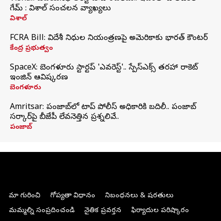
గేమ్ : విశాల్ సంచలన వ్యాఖ్యలు
విశాల్
FCRA Bill: విదేశీ నిధుల నియంత్రణపై అమెరికాకు భారత్‌ కౌంటర్
కేంద్ర ప్రభుత్వం
SpaceX: బెంగళూరు స్టార్టప్‌ 'ఎవరెస్ట్'.. స్పేస్‌ఎక్స్ తరహా రాకెట్‌
ఇంజిన్‌ ఆవిష్కరణ
బెంగళూరు
Amritsar: పంజాబ్‌లో టాప్ పోలీస్ అధికారికి బదిలీ.. పంజాబ్
సర్కార్‌పై బీజేపీ లేవనెత్తిన ప్రశ్నలివే..
పంజాబ్
మా గురించి
గోప్యతా విధానం
నిబంధనలు & షరతులు
మమ్మల్ని సంప్రదించండి
నైతిక ప్రవర్తన
ఫిర్యాదుల పరిష్కారం