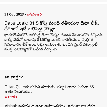
31 Oct 2023
•
ఐసీఎంఆర్
Data Leak: 81.5 కోట్ల మంది భారతీయుల డేటా లీక్..
దేశంలో ఇదే అతిపెద్ద చౌర్యం
భారతదేశంలోనే అతిపెద్ద డేటా చౌర్యం ఘటన వెలుగులోకి వచ్చింది.
డార్క్ వెబ్‌లో దాదాపు 81.5కోట్ల మంది భారతీయుల వ్యక్తిగత
సమాచారం లీక్ అయినట్లు అమెరికాకు చెందిన సైబర్ సెక్యూరిటీ
సంస్థ 'రిసెక్యూరిటీ' నివేదిక పేర్కొంది.
తాజా వార్తలు
Titan Q1: టైటాన్ కంపెనీ దూకుడు.. క్యూ1 లాభం ఏకంగా 65
శాతం పెరుగుదల..
బంగారం
Vishal: ఉదయనిధి అరెస్ట్‌ ఊహించలేదు.. ఇదంతా పొలిటికల్