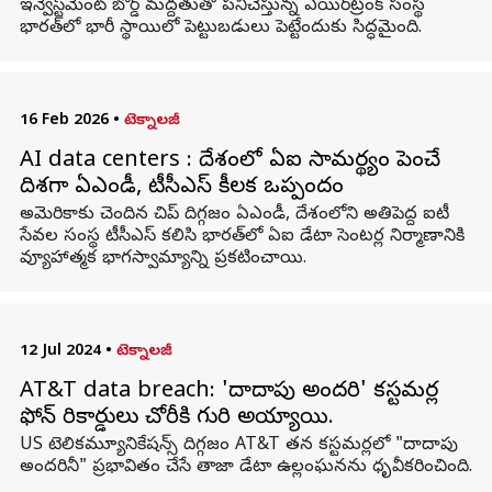
ఇన్వెస్ట్‌మెంట్‌ బోర్డ్‌ మద్దతుతో పనిచేస్తున్న ఎయిర్‌ట్రంక్‌ సంస్థ
భారత్‌లో భారీ స్థాయిలో పెట్టుబడులు పెట్టేందుకు సిద్ధమైంది.
16 Feb 2026
•
టెక్నాలజీ
AI data centers : దేశంలో ఏఐ సామర్థ్యం పెంచే
దిశగా ఏఎండీ, టీసీఎస్ కీలక ఒప్పందం
అమెరికాకు చెందిన చిప్ దిగ్గజం ఏఎండీ, దేశంలోని అతిపెద్ద ఐటీ
సేవల సంస్థ టీసీఎస్ కలిసి భారత్‌లో ఏఐ డేటా సెంటర్ల నిర్మాణానికి
వ్యూహాత్మక భాగస్వామ్యాన్ని ప్రకటించాయి.
12 Jul 2024
•
టెక్నాలజీ
AT&T data breach: 'దాదాపు అందరి' కస్టమర్ల
ఫోన్ రికార్డులు చోరీకి గురి అయ్యాయి.
US టెలికమ్యూనికేషన్స్ దిగ్గజం AT&T తన కస్టమర్లలో "దాదాపు
అందరినీ" ప్రభావితం చేసే తాజా డేటా ఉల్లంఘనను ధృవీకరించింది.