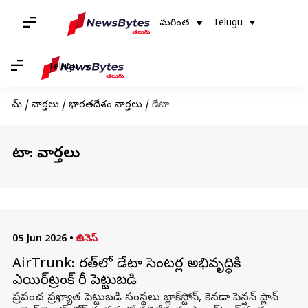
మరింత
Telugu
Telugu
హోమ్
/
వార్తలు
/
భారతదేశం వార్తలు
/
డేటా
డేటా: వార్తలు
05 Jun 2026
•
బిజినెస్
AirTrunk: భారత్‌లో డేటా సెంటర్ల అభివృద్ధికి
ఎయిర్‌ట్రంక్‌ భారీ పెట్టుబడి
ప్రపంచ ప్రఖ్యాత పెట్టుబడి సంస్థలు బ్లాక్‌స్టోన్‌, కెనడా పెన్షన్‌ ప్లాన్‌