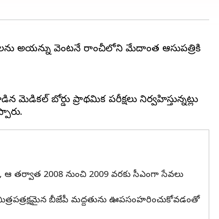
లను అయన్ను వెంటనే రాంచీలోని మేదాంత ఆసుపత్రికి
మెడికల్ బోర్డు ప్రాథమిక పరీక్షలు నిర్వహిస్తున్నట్లు
కు), ఆ తర్వాత 2008 నుంచి 2009 వరకు సీఎంగా సేవలు
ి మిత్రపత్రక్షమైన బీజేపీ మద్దతును ఊపసంహరించుకోవడంతో