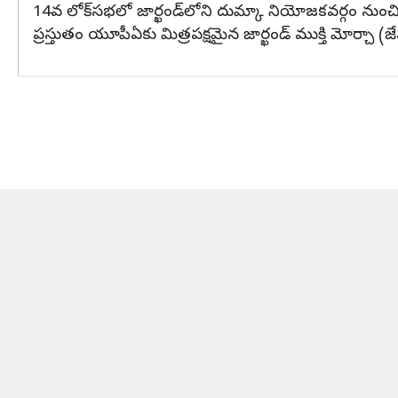
14వ లోక్‌సభలో జార్ఖండ్‌లోని దుమ్కా నియోజకవర్గం నుంచి శ
ప్రస్తుతం యూపీఏకు మిత్రపక్షమైన జార్ఖండ్ ముక్తి మోర్చా (జ