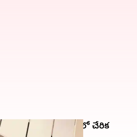
ు తీవ్ర అస్వస్థత-ఆస్పత్రిలో చేరిక