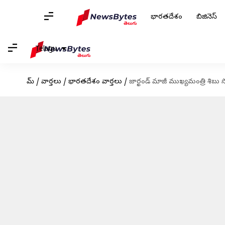
భారతదేశం
బిజినెస్
Telugu
హోమ్
/
వార్తలు
/
భారతదేశం వార్తలు
/
జార్ఖండ్ మాజీ ముఖ్యమంత్రి శిబు సోర