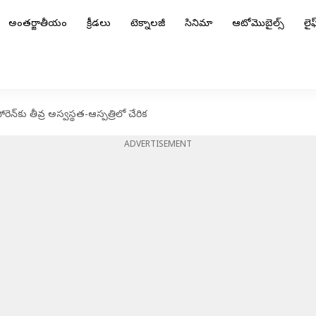
అంతర్జాతీయం
క్రీడలు
టెక్నాలజీ
సినిమా
ఆటోమొబైల్స్
లైఫ్
ెన్‌కు తీవ్ర అస్వస్థత-ఆస్పత్రిలో చేరిక
ADVERTISEMENT