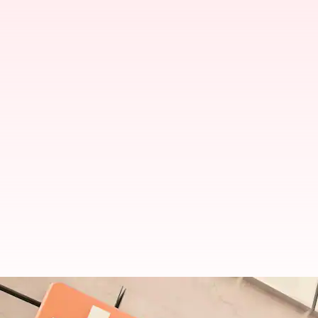
జార్ఖండ్ మాజీ ముఖ్యమంత్రి శిబు సోరెన్‌క