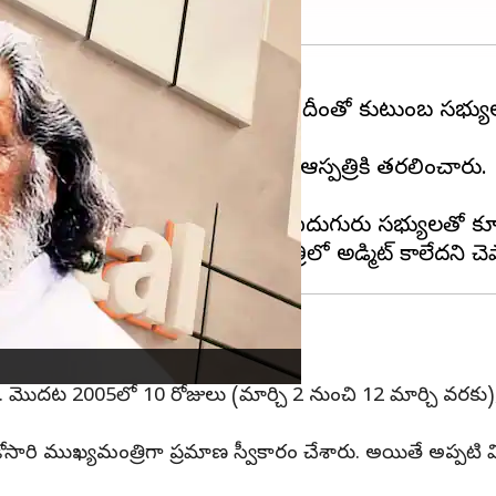
రెన్ తీవ్ర
అస్వస్థత
కు గురయ్యారు. దీంతో కుటుంబ సభ్యు
దిగా మారడంతో కుటుంబ సభ్యులు ఆస్పత్రికి తరలించారు.
ాధపడుతున్నారు.
ాయని ఆసుపత్రి వర్గాలు తెలిపాయి. ఐదుగురు సభ్యులతో కూడిన 
శారు. మొదట 2005లో 10 రోజులు (మార్చి 2 నుంచి 12 మార్చి వర
ోసారి ముఖ్యమంత్రిగా ప్రమాణ స్వీకారం చేశారు. అయితే అప్పట