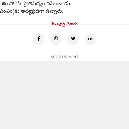
ిబు సోరెన్ ప్రాతినిధ్యం వహించాడు.
ేఎంఎం)కు అధ్యక్షుడిగా ఉన్నారు.
మీరు పూర్తి చేశారు
ADVERTISEMENT