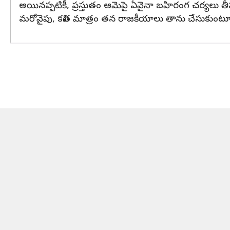
అయినప్పటికీ, ప్రస్తుతం ఆమెపై ఏవైనా బహిరంగ చర్యలు తీసుక
మరోవైపు, కవిత మాత్రం తన రాజకీయాలు తాను చేసుకుంటూ వె