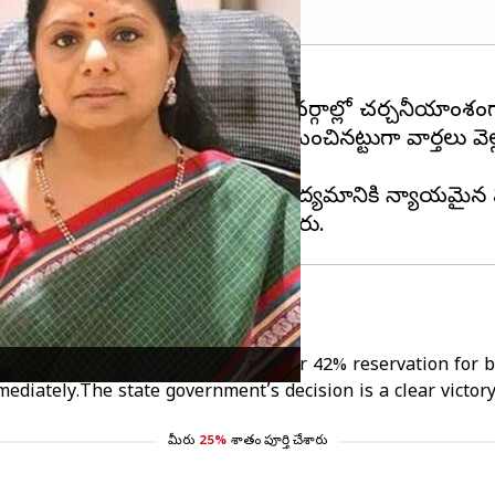
తాజా నిర్ణయం
తెలంగాణ
రాజకీయ వర్గాల్లో చర్చనీయాంశంగ
కురావాలని ప్రభుత్వ కేబినెట్‌లో నిర్ణయించినట్టుగా వార్తలు 
ా ఈ నిర్ణయం వచ్చిందని, ఇది తమ ఉద్యమానికి న్యాయమైన 
ody elections only after providing for 42% reservation for
ediately.The state government’s decision is a clear victor
మీరు
25%
శాతం పూర్తి చేశారు