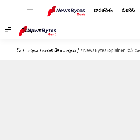
భారతదేశం
బిజినెస్
Telugu
హోమ్
/
వార్తలు
/
భారతదేశం వార్తలు
/
#NewsBytesExplainer: బీసీ రిజ