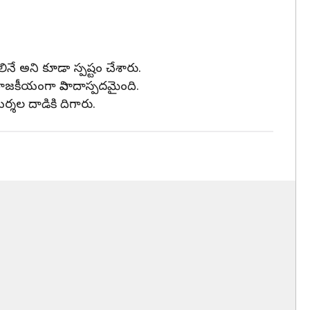
నే అని కూడా స్పష్టం చేశారు.
ం రాజకీయంగా వివాదాస్పదమైంది.
ర్శల దాడికి దిగారు.