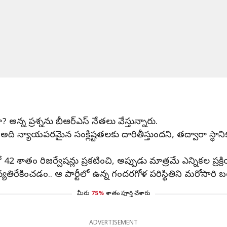
ా? అన్న ప్రశ్నను బీఆర్‌ఎస్ నేతలు వేస్తున్నారు.
చేస్తే, అది న్యాయపరమైన సంక్లిష్టతలకు దారితీస్తుందని, తద్వారా
2 శాతం రిజర్వేషన్లు ప్రకటించి, అప్పుడు మాత్రమే ఎన్నికల ప్రక్
్యతిరేకించడం.. ఆ పార్టీలో ఉన్న గందరగోళ పరిస్థితిని మరోసారి 
మీరు
75%
శాతం పూర్తి చేశారు
ADVERTISEMENT