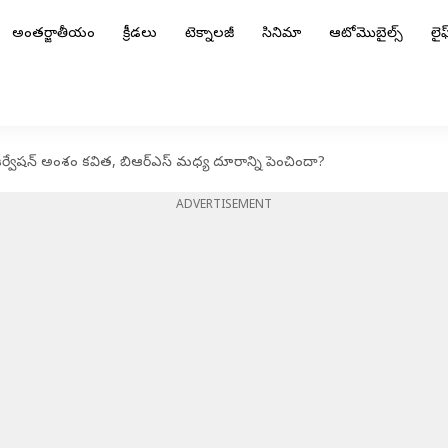
అంతర్జాతీయం
క్రీడలు
టెక్నాలజీ
సినిమా
ఆటోమొబైల్స్
లైఫ్
ర్వేషన్ అంశం కవిత, బిఆర్ఎస్ మధ్య దూరాన్ని పెంచిందా?
ADVERTISEMENT