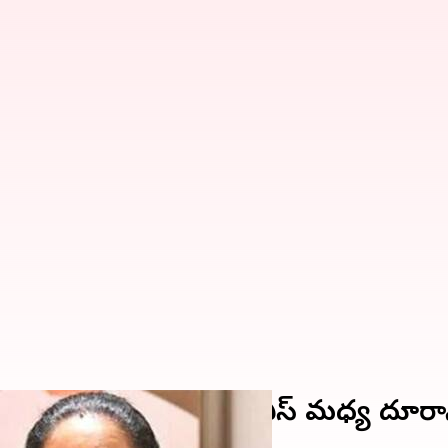
షన్ అంశం కవిత, బిఆర్ఎస్ మధ్య దూరాన