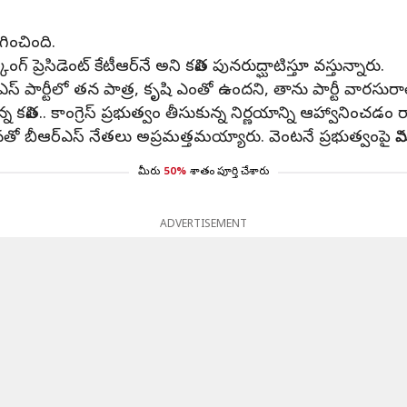
గించింది.
గ్ ప్రెసిడెంట్ కేటీఆర్‌నే అని కవిత పునరుద్ఘాటిస్తూ వస్తున్నారు.
్ పార్టీలో తన పాత్ర, కృషి ఎంతో ఉందని, తాను పార్టీ వారసురాలి
న కవిత.. కాంగ్రెస్ ప్రభుత్వం తీసుకున్న నిర్ణయాన్ని ఆహ్వానించడ
భావనతో బీఆర్‌ఎస్ నేతలు అప్రమత్తమయ్యారు. వెంటనే ప్రభుత్వంపై విమ
మీరు
50%
శాతం పూర్తి చేశారు
ADVERTISEMENT