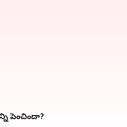
్ని పెంచిందా?