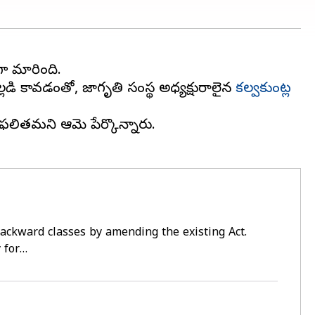
ా మారింది.
వెల్లడి కావడంతో, జాగృతి సంస్థ అధ్యక్షురాలైన
కల్వకుంట్ల
ఫలితమని ఆమె పేర్కొన్నారు.
 backward classes by amending the existing Act.
y for…