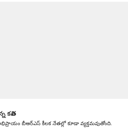
న కవిత
న అభిప్రాయం బీఆర్‌ఎస్ కీలక నేతల్లో కూడా వ్యక్తమవుతోంది.