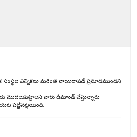
 స్థానిక సంస్థల ఎన్నికలు మరింత వాయిదాపడే ప్రమాదముందని
రియ మొదలుపెట్టాలని వారు డిమాండ్ చేస్తున్నారు.
బయట పెట్టినట్లయింది.