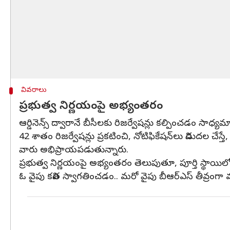
వివరాలు
ప్రభుత్వ నిర్ణయంపై అభ్యంతరం
ఆర్డినెన్స్‌ ద్వారానే బీసీలకు రిజర్వేషన్లు కల్పించడం సాధ్యమ
42 శాతం రిజర్వేషన్లు ప్రకటించి, నోటిఫికేషన్‌లు విడుదల 
వారు అభిప్రాయపడుతున్నారు.
ప్రభుత్వ నిర్ణయంపై అభ్యంతరం తెలుపుతూ, పూర్తి స్థాయిలో 4
ఓ వైపు కవిత స్వాగతించడం.. మరో వైపు బీఆర్ఎస్ తీవ్రంగా వ