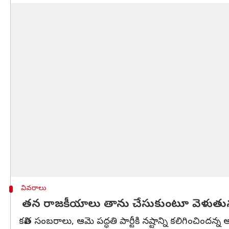
వివరాలు
తన రాజకీయాలు తాను చేసుకుంటూ వెళుతున్
కవిత సంబరాలు, ఆమె పద్ధతి పార్టీకి నష్టాన్ని కలిగించిందన్