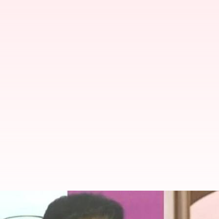
#NewsBytesExplainer: బీసీ రిజర్వే