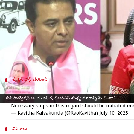
వ్రాసిన వారు
Jul 11, 2025
04:55 pm
Sirish Praharaju
ఈ వార్తాకథనం ఏంటి
బీసీ రిజర్వేషన్ల విషయంలో
కాంగ్రెస్
ప్రభుత్వం తీసుకున్న 
బీసీలకు రిజర్వేషన్లను అమలు చేయడానికి ఆర్డినెన్స్‌ తీసు
కవిత
ఆనందోత్సాహాల్లో మునిగిపోయారు.
బీసీ రిజర్వేషన్ల సాధన కోసం జాగృతి పోరాటం ఫలితంగ
ట్విట్టర్ పోస్ట్ చేయండి
కవిత చేసిన ట్వీట్
బీసీ రిజర్వేషన్ అంశం కవిత, బిఆర్ఎస్ మధ్య దూరాన్ని పెంచిందా?
I welcome the State Cabinet’s decision to hold local b
Necessary steps in this regard should be initiated imm
— Kavitha Kalvakuntla (@RaoKavitha)
July 10, 2025
వివరాలు