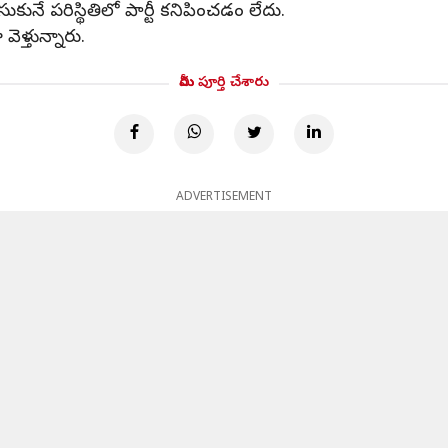
ునే పరిస్థితిలో పార్టీ కనిపించడం లేదు.
ళ్తున్నారు.
మీరు పూర్తి చేశారు
ADVERTISEMENT