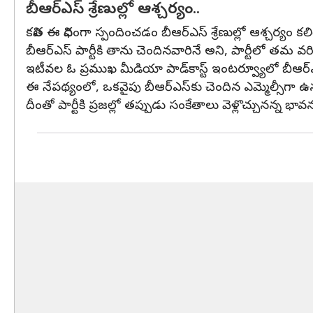
బీఆర్‌ఎస్ శ్రేణుల్లో ఆశ్చర్యం..
కవిత ఈ విధంగా స్పందించడం బీఆర్‌ఎస్ శ్రేణుల్లో ఆశ్చర్యం కలి
బీఆర్‌ఎస్ పార్టీకి తాను చెందినవారినే అని, పార్టీలో తమ వర్కిం
ఇటీవల ఓ ప్రముఖ మీడియా పాడ్‌కాస్ట్ ఇంటర్వ్యూలో బీఆర్‌ఎస
ఈ నేపథ్యంలో, ఒకవైపు బీఆర్‌ఎస్‌కు చెందిన ఎమ్మెల్సీగా ఉన్
దీంతో పార్టీకి ప్రజల్లో తప్పుడు సంకేతాలు వెళ్లొచ్చునన్న 