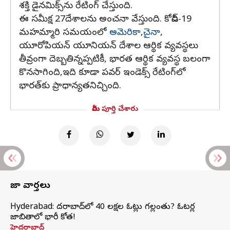
శక్తి డైనమిక్స్‌ను రేటింగ్ చేస్తుంది.
ఈ సమీక్ష 27దేశాలను అంచనా వేస్తుంది. కోవిడ్-19
మహమ్మారి సమయంలో
అమెరికా
,
చైనా
,
యూరోపియన్ యూనియన్ దేశాల ఆర్థిక వ్యవస్థలు
తీవ్రంగా దెబ్బతిన్నప్పటికీ, భారత ఆర్థిక వ్యవస్థ బలంగా
కొనసాగింది,ఇది కూడా పవర్ ఇండెక్స్ రేటింగ్‌లో
భారత్‌కు ప్రాధాన్యతనిచ్చింది.
మీరు పూర్తి చేశారు
తాజా వార్తలు
Hyderabad: హైదరాబాద్‌లో 40 లక్షల ఓట్లు గల్లంతు? ఓటర్ల
జాబితాలో భారీ కోత!
హైదరాబాద్