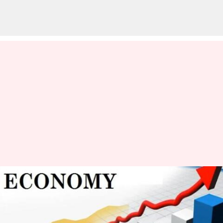
Asia power index: జపాన్‌ని
దాటేసి.. మూడో అతిపెద్ద శక్తిగా
భారత్