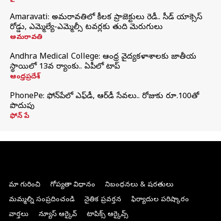
Amaravati: అమరావతిలో కీలక ప్రాజెక్టులు రెడీ.. సీడ్‌ యాక్సెస్‌
రోడ్డు, ఎమ్మెల్యే-ఎమ్మెల్సీ టవర్లకు తుది మెరుగులు
అమరావతి
Andhra Medical College: ఆంధ్ర వైద్యకళాశాలకు జాతీయ
స్థాయిలో 13వ ర్యాంకు.. ఏపీలో టాప్
ఆంధ్రప్రదేశ్
PhonePe: ఫోన్‌పేలో ఎఫ్‌డీ, ఆర్‌డీ సేవలు.. రోజుకు రూ.100తో
పొదుపు
ఫోన్‌ పే
మా గురించి
గోప్యతా విధానం
నిబంధనలు & షరతులు
మమ్మల్ని సంప్రదించండి
నైతిక ప్రవర్తన
ఫిర్యాదుల పరిష్కారం
వార్తలు
న్యూస్ ఆర్కైవ్
టాపిక్స్ ఆర్కైవ్స్