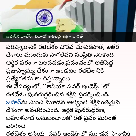
వ్రాసిన వారు
Sep 25, 2024
04:17 pm
Sirish Praharaju
ఈ వార్తాకథనం ఏంటి
భారతదేశం
ప్రపంచవ్యాప్తంగా తన ఖ్యాతిని మరింత
జపాన్‌ని దాటేసి.. మూడో అతిపెద్ద శక్తిగా భారత్
పెంచుకుంటోంది. ప్రస్తుతం ఉన్న ప్రపంచ సమస్యల
పరిష్కారానికి భారతదేశం చొరవ చూపకపోతే, ఇతర
దేశాలు ముందుకు సాగలేవని పరిస్థితి నెలకొంది.
ఆర్థిక పరంగా బలపడడం,ప్రపంచంలో అతిపెద్ద
ప్రజాస్వామ్య దేశంగా ఉండటం భారతదేశానికి
ప్రత్యేకతను అందిస్తున్నాయి.
ఈ నేపథ్యంలో, ''ఆసియా పవర్ ఇండెక్స్''లో
జపాన్‌
ను మించి మూడవ అత్యంత శక్తివంతమైన
దేశంగా అవతరించింది. ఆర్థిక పునరుద్ధరణ,
బహుళవాద అనుబంధాలతో భారత ప్రభావం మరింత
పెరిగింది.
భారతదేశం ఆసియా పవర్ ఇండెక్స్‌లో మూడవ స్థానానికి