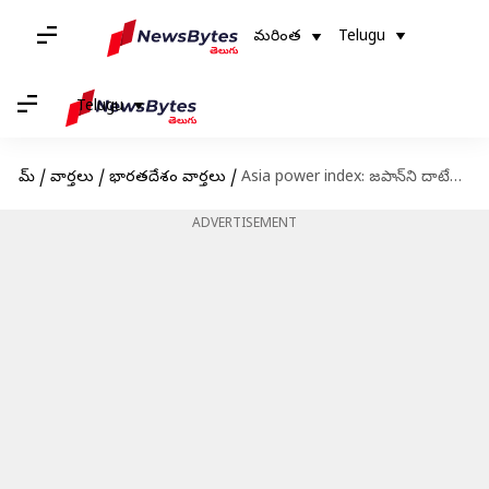
మరింత
Telugu
Telugu
హోమ్
/
వార్తలు
/
భారతదేశం వార్తలు
/
Asia power index: జపాన్‌ని దాటేసి.. మూడో అతిపెద్ద శక్తిగా భారత్
ADVERTISEMENT