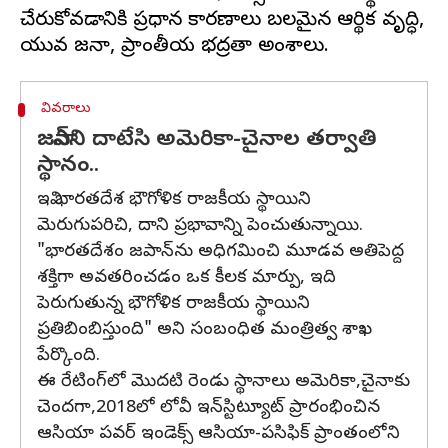
చేరుకోవడానికి ప్రధాన కారణాలు బలమైన ఆర్థిక వృద్ధి,
వివరాలు
జపాన్‌ని దాటేసి అమెరికా-చైనాల తర్వాతి
స్థానం..
ఇవి భారతదేశ భౌగోళిక రాజకీయ స్థాయిని
మెరుగుపరిచి, దాని ప్రభావాన్ని పెంచుతున్నాయి.
"భారతదేశం జపాన్‌ను అధిగమించి మూడవ అతిపెద్ద
శక్తిగా అవతరించడం ఒక కీలక మార్పు, ఇది
పెరుగుతున్న భౌగోళిక రాజకీయ స్థాయిని
ప్రతిబింబిస్తుంది" అని సంబంధిత మంత్రిత్వ శాఖ
పేర్కొంది.
ఈ రేటింగ్‌లో మొదటి రెండు స్థానాలు అమెరికా,చైనాకు
చెందగా,2018లో లోవీ ఇన్‌స్టిట్యూట్ ప్రారంభించిన
ఆసియా పవర్ ఇండెక్స్ ఆసియా-పసిఫిక్ ప్రాంతంలోని