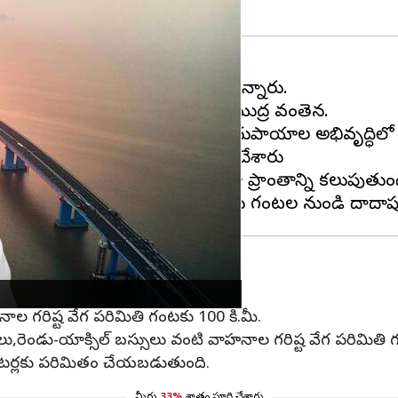
ంచబడింది.ఇది దేశంలోనే అతి పొడవైన సముద్ర వంతెన.
థాపన చేశారు.భారతదేశ మౌలిక సదుపాయాల అభివృద్ధిలో చార
ంతెనకు 'అటల్‌ సేతు' అని నామకరణం చేశారు
రీ,రాయ్‌ఘడ్ జిల్లాలోని న్హవా షెవా ప్రాంతాన్ని కలుపుతుంద
హనాల గరిష్ట వేగ పరిమితి గంటకు 100 కి.మీ.
లు,రెండు-యాక్సిల్ బస్సులు వంటి వాహనాల గరిష్ట వేగ పరిమితి 
మీటర్లకు పరిమితం చేయబడుతుంది.