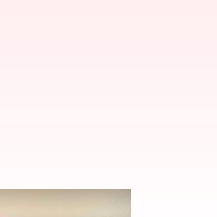
భించనున్న ప్రధాని మోదీ