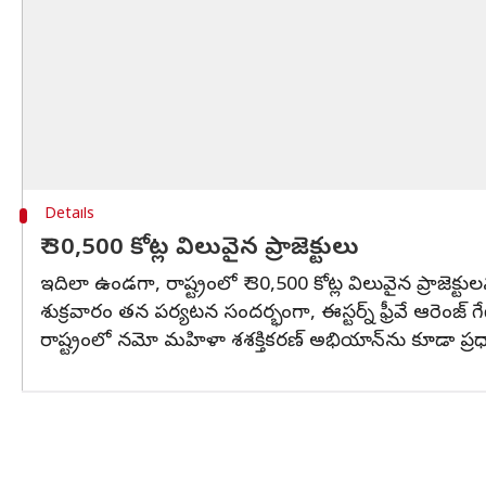
Details
₹ 30,500 కోట్ల విలువైన ప్రాజెక్టులు
ఇదిలా ఉండగా, రాష్ట్రంలో ₹ 30,500 కోట్ల విలువైన ప్రాజెక్ట
శుక్రవారం తన పర్యటన సందర్భంగా, ఈస్టర్న్ ఫ్రీవే ఆరెంజ్
రాష్ట్రంలో నమో మహిళా శశక్తికరణ్ అభియాన్‌ను కూడా ప్రధా