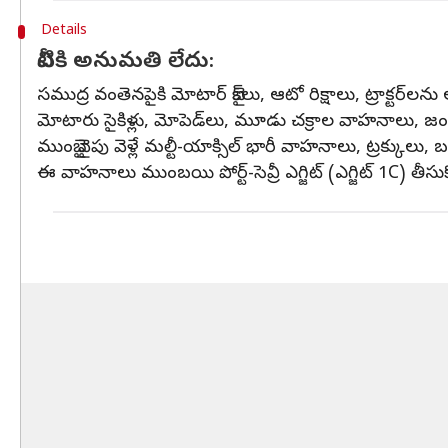
Details
వీటికి అనుమతి లేదు:
సముద్ర వంతెనపైకి మోటార్‌ బైక్‌లు, ఆటో రిక్షాలు, ట్రాక్
మోటారు సైకిళ్లు, మోపెడ్‌లు, మూడు చక్రాల వాహనాలు, జ
ముంబై వైపు వెళ్లే మల్టీ-యాక్సిల్ భారీ వాహనాలు, ట్రక్కులు,
ఈ వాహనాలు ముంబయి పోర్ట్-సెవ్రీ ఎగ్జిట్ (ఎగ్జిట్ 1C) 