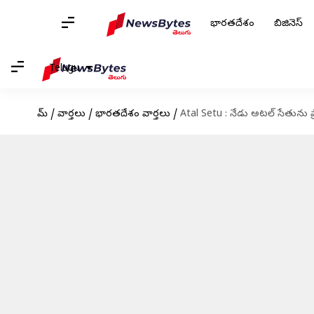
భారతదేశం
బిజినెస్
Telugu
హోమ్
/
వార్తలు
/
భారతదేశం వార్తలు
/
Atal Setu : నేడు అటల్ సేతును ప