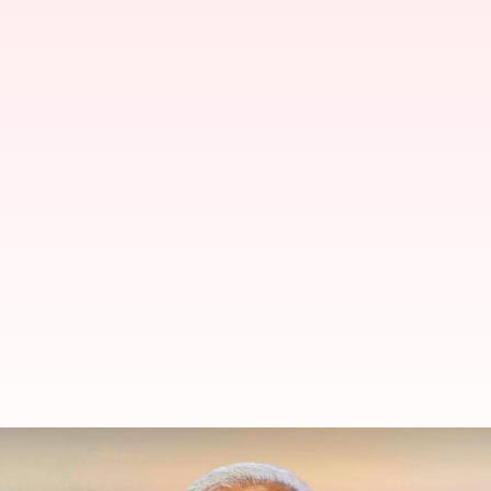
Atal Setu : నేడు అటల్ సేతును ప్రారం