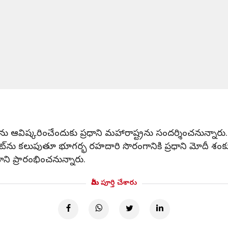
ులను ఆవిష్కరించేందుకు ప్రధాని మహారాష్ట్రను సందర్శించనున్నారు.
 గేట్‌ను కలుపుతూ భూగర్భ రహదారి సొరంగానికి ప్రధాని మోదీ శం
ని ప్రారంభించనున్నారు.
మీరు పూర్తి చేశారు