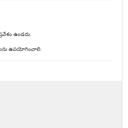
ప్రవేశం ఉండదు.
డ్డును ఉపయోగించాలి.