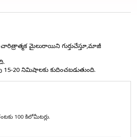
ిత్రాత్మక మైలురాయిని గుర్తుచేస్తూ,మాజీ
ి.
గంటకు 100 కిలోమీటర్లు.