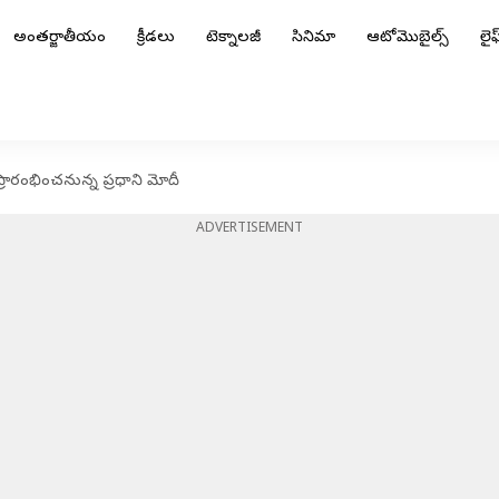
అంతర్జాతీయం
క్రీడలు
టెక్నాలజీ
సినిమా
ఆటోమొబైల్స్
లైఫ్
్రారంభించనున్న ప్రధాని మోదీ
ADVERTISEMENT