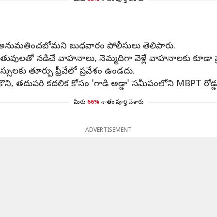
మీరు
33%
శాతం పూర్తి చేశారు
టర్‌లను అనుమతించబోమని బుధవారం పోలీసులు తెలిపారు.
ంతువులతో నడిచే వాహనాలు, నెమ్మదిగా వెళ్లే వాహనాలకు కూడా 
 బస్సులకు తూర్పు ఫ్రీవేలో ప్రవేశం ఉండదు.
తీసుకొని, తదుపరి కదలిక కోసం 'గాడి అడ్డా' సమీపంలోని MBPT రో
మీరు
66%
శాతం పూర్తి చేశారు
ADVERTISEMENT