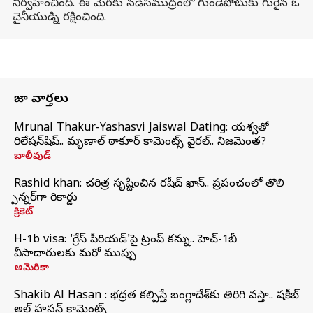
నిర్వహించింది. ఈ మేరకు నడిసముద్రంలో గుండెపోటుకు గురైన ఓ
చైనీయుడ్ని రక్షించింది.
తాజా వార్తలు
Mrunal Thakur-Yashasvi Jaiswal Dating: యశస్వితో
రిలేషన్‌షిప్.. మృణాల్ ఠాకూర్ కామెంట్స్ వైరల్.. నిజమెంత?
బాలీవుడ్
Rashid khan: చరిత్ర సృష్టించిన రషీద్ ఖాన్.. ప్రపంచంలో తొలి
స్పిన్నర్‌గా రికార్డు
క్రికెట్
H-1b visa: 'గ్రేస్‌ పీరియడ్‌'పై ట్రంప్‌ కన్ను.. హెచ్‌-1బీ
వీసాదారులకు మరో ముప్పు
అమెరికా
Shakib Al Hasan : భద్రత కల్పిస్తే బంగ్లాదేశ్‌కు తిరిగి వస్తా.. షకీబ్
అల్ హసన్ కామెంట్స్