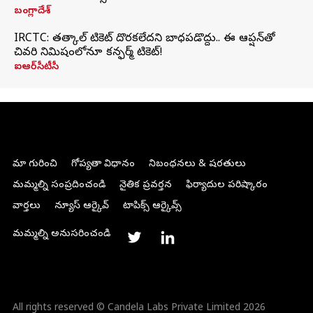
బంగ్లాదేశ్
IRCTC: తత్కాల్ టికెట్ దొరకలేదని బాధపడొద్దు.. ఈ ఆప్షన్‌తో
చివరి నిమిషంలోనూ కన్ఫర్మ్ టికెట్!
ఐఆర్‌సీటీసీ
మా గురించి
గోప్యతా విధానం
నిబంధనలు & షరతులు
మమ్మల్ని సంప్రదించండి
నైతిక ప్రవర్తన
ఫిర్యాదుల పరిష్కారం
వార్తలు
న్యూస్ ఆర్కైవ్
టాపిక్స్ ఆర్కైవ్స్
మమ్మల్ని అనుసరించండి
All rights reserved © Candela Labs Private Limited 2026