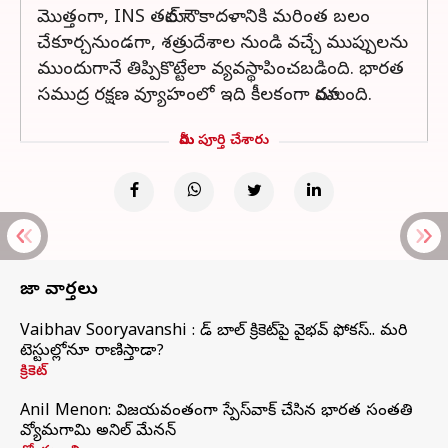
మొత్తంగా, INS తమాల్ నౌకాదళానికి మరింత బలం
చేకూర్చనుండగా, శత్రుదేశాల నుండి వచ్చే ముప్పులను
ముందుగానే తిప్పికొట్టేలా వ్యవస్థాపించబడింది. భారత
సముద్ర రక్షణ వ్యూహంలో ఇది కీలకంగా మారనుంది.
మీరు పూర్తి చేశారు
తాజా వార్తలు
Vaibhav Sooryavanshi : రెడ్ బాల్ క్రికెట్‌పై వైభవ్ ఫోకస్.. మరి
టెస్టుల్లోనూ రాణిస్తాడా?
క్రికెట్
Anil Menon: విజయవంతంగా స్పేస్‌వాక్‌ చేసిన భారత సంతతి
వ్యోమగామి అనిల్‌ మేనన్