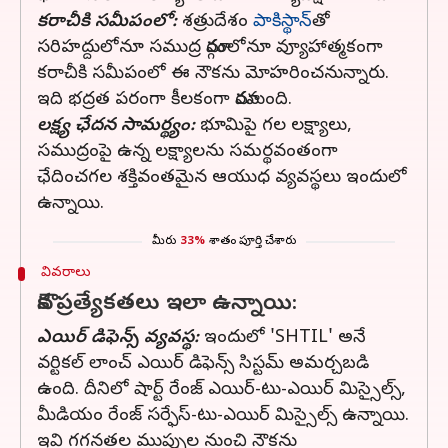
కరాచీకి సమీపంలో:
శత్రుదేశం
పాకిస్థాన్‌
తో
సరిహద్దులోనూ సముద్ర మార్గంలోనూ వ్యూహాత్మకంగా
కరాచీకి సమీపంలో ఈ నౌకను మోహరించనున్నారు.
ఇది భద్రత పరంగా కీలకంగా మారనుంది.
లక్ష్య ఛేదన సామర్థ్యం:
భూమిపై గల లక్ష్యాలు,
సముద్రంపై ఉన్న లక్ష్యాలను సమర్థవంతంగా
ఛేదించగల శక్తివంతమైన ఆయుధ వ్యవస్థలు ఇందులో
ఉన్నాయి.
మీరు
33%
శాతం పూర్తి చేశారు
వివరాలు
నౌక ప్రత్యేకతలు ఇలా ఉన్నాయి:
ఎయిర్ డిఫెన్స్ వ్యవస్థ:
ఇందులో 'SHTIL' అనే
వర్టికల్ లాంచ్ ఎయిర్ డిఫెన్స్ సిస్టమ్ అమర్చబడి
ఉంది. దీనిలో షార్ట్ రేంజ్ ఎయిర్-టు-ఎయిర్ మిస్సైల్స్,
మీడియం రేంజ్ సర్ఫేస్-టు-ఎయిర్ మిస్సైల్స్ ఉన్నాయి.
ఇవి గగనతల ముప్పుల నుంచి నౌకను