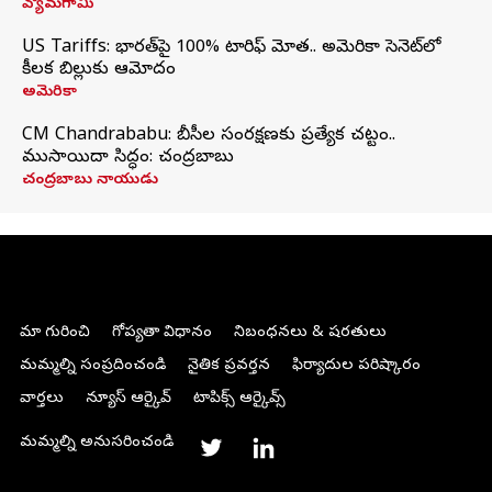
వ్యోమగామి
US Tariffs: భారత్‌పై 100% టారిఫ్‌ మోత.. అమెరికా సెనెట్‌లో
కీలక బిల్లుకు ఆమోదం
అమెరికా
CM Chandrababu: బీసీల సంరక్షణకు ప్రత్యేక చట్టం..
ముసాయిదా సిద్ధం: చంద్రబాబు
చంద్రబాబు నాయుడు
మా గురించి
గోప్యతా విధానం
నిబంధనలు & షరతులు
మమ్మల్ని సంప్రదించండి
నైతిక ప్రవర్తన
ఫిర్యాదుల పరిష్కారం
వార్తలు
న్యూస్ ఆర్కైవ్
టాపిక్స్ ఆర్కైవ్స్
మమ్మల్ని అనుసరించండి