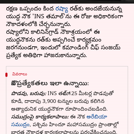
చేరనుంది.
రక్షణ ఒప్పందం కింద
రష్యా
భారత్‌కు అందజేయనున్న
యుద్ధ నౌక 'INS తమాల్'ను ఈ రోజు అధికారికంగా
నౌకాదళంలోకి చేర్చనున్నారు.
రష్యాలోని కాలినిన్‌గ్రాడ్‌ నౌకాశ్రయంలో ఈ
యుద్ధనౌకను భారత్‌కు అప్పగించే కార్యక్రమం
జరగనుండగా, ఇందులో కమాండింగ్ చీఫ్ సంజయ్
వివరాలు
నౌక ప్రత్యేకతలు ఇలా ఉన్నాయి:
పొడవు, బరువు:
INS తమాల్ 125 మీటర్ల పొడవుతో
కూడి, దాదాపు 3,900 టన్నుల బరువు కలిగిన
అత్యాధునిక యుద్ధనౌకగా రూపొందించబడింది.
సముద్రంపై కార్యకలాపాలు:
ఈ నౌక
అరేబియా
సముద్రం
, పశ్చిమ హిందూ మహాసముద్రం ప్రాంతాల్లో
భారత నౌకాదళ కార్యకలాపాలను పర్యవేక్షించనుంది.