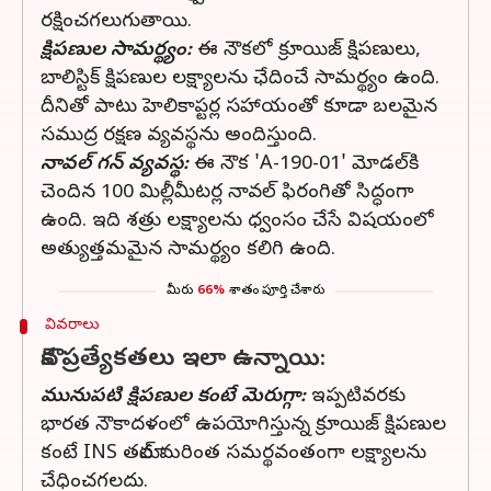
రక్షించగలుగుతాయి.
క్షిపణుల సామర్థ్యం:
ఈ నౌకలో క్రూయిజ్ క్షిపణులు,
బాలిస్టిక్ క్షిపణుల లక్ష్యాలను ఛేదించే సామర్థ్యం ఉంది.
దీనితో పాటు హెలికాప్టర్ల సహాయంతో కూడా బలమైన
సముద్ర రక్షణ వ్యవస్థను అందిస్తుంది.
నావల్ గన్ వ్యవస్థ:
ఈ నౌక 'A-190-01' మోడల్‌కి
చెందిన 100 మిల్లీమీటర్ల నావల్ ఫిరంగితో సిద్ధంగా
ఉంది. ఇది శత్రు లక్ష్యాలను ధ్వంసం చేసే విషయంలో
అత్యుత్తమమైన సామర్థ్యం కలిగి ఉంది.
మీరు
66%
శాతం పూర్తి చేశారు
వివరాలు
నౌక ప్రత్యేకతలు ఇలా ఉన్నాయి:
మునుపటి క్షిపణుల కంటే మెరుగ్గా:
ఇప్పటివరకు
భారత నౌకాదళంలో ఉపయోగిస్తున్న క్రూయిజ్ క్షిపణుల
కంటే INS తమాల్ మరింత సమర్థవంతంగా లక్ష్యాలను
చేధించగలదు.