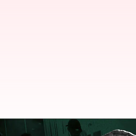
బీజేపీ ఎమ్మెల్యే కొడుకు ఇంట్లో రూ.6కోట