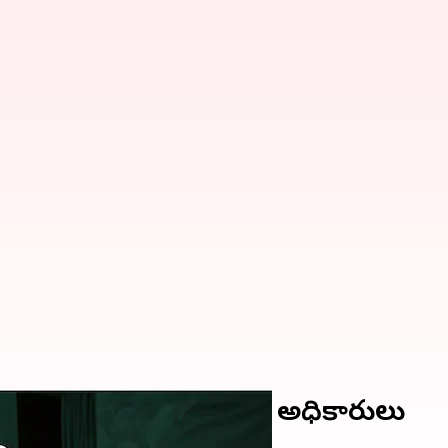
్లు స్వాధీనం; అరెస్టు చేసిన అధికారులు