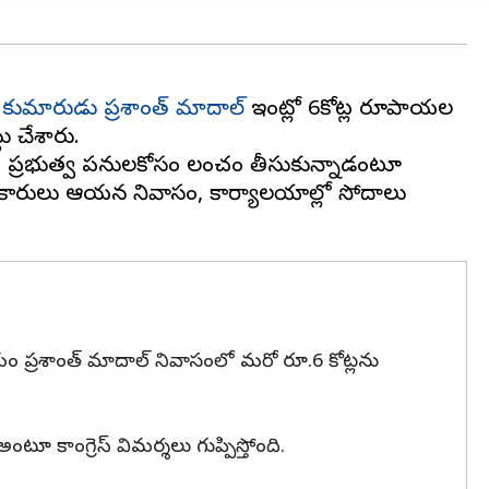
్ప కుమారుడు ప్రశాంత్ మాదాల్
ఇంట్లో 6కోట్ల రూపాయల
ు చేశారు.
ు. ప్రభుత్వ పనులకోసం లంచం తీసుకున్నాడంటూ
 అధికారులు ఆయన నివాసం, కార్యాలయాల్లో సోదాలు
యం ప్రశాంత్ మాదాల్ నివాసంలో మరో రూ.6 కోట్లను
ూ కాంగ్రెస్ విమర్శలు గుప్పిస్తోంది.