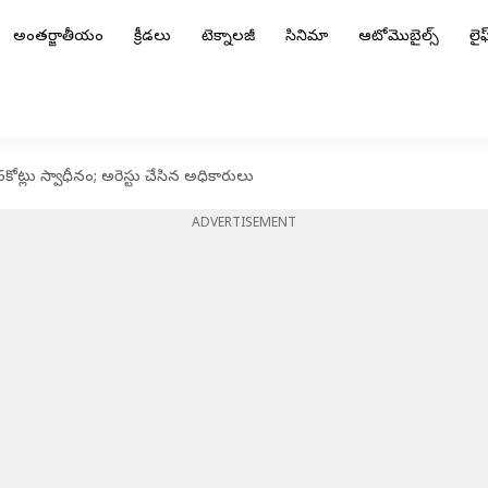
అంతర్జాతీయం
క్రీడలు
టెక్నాలజీ
సినిమా
ఆటోమొబైల్స్
లైఫ్
.6కోట్లు స్వాధీనం; అరెస్టు చేసిన అధికారులు
ADVERTISEMENT