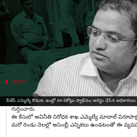
వ్రాసిన వారు
Mar 03, 2023
10:07 am
Stalin
ఈ వార్తాకథనం ఏంటి
అసెంబ్లీ ఎన్నికల
వేళ కర్ణాటకలో అధికార
బీజేపీ
కి ఎదురుదెబ
నగదును శుక్రవారం ఉదయం లోకాయుక్త అధికారులు స్వాధ
ప్రశాంత్ మాదాల్ తన కార్యాలయంలో రూ.40లక్షల లంచ
ప్రశాంత్‌పై ఓ వ్యక్తి గురువారం ఉదయం ఫిర్యాదు చేశా
కర్ణాటక
ఎమ్మెల్యేను కూడా విచారణకు పిలిచే అవకాశం
ప్రశాంత్ మాదాల్ కార్యాలయంలో రూ.40 లక్షల లంచంతోపాటు 
బీజేపీ ఎమ్మెల్యే కొడుకు ఇంట్లో రూ.6కోట్లు స్వాధీనం; అరెస్టు చేసిన అధికారులు
గుర్తించారు.
ఈ కేసులో అవినీతి నిరోధక శాఖ ఎమ్మెల్యే మాదాల్ విరూపా
మరో రెండు నెలల్లో అసెంబ్లీ ఎన్నికలు ఉండటంతో ఈ వ్యవహార