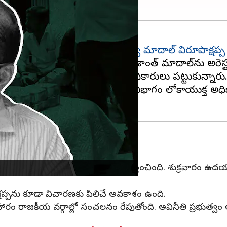
్బ తగిలింది. బీజేపీ సిట్టింగ్
ఎమ్మెల్యే మాదాల్ విరూపాక్షప
ీనం చేసుకున్నారు. అనంతరం ప్రశాంత్ మాదాల్‌ను అరెస్ట
ం తీసుకుంటుండగా లోకాయుక్త అధికారులు పట్టుకున్నార
రు. కర్ణాటక ప్రభుత్వ అవినీతి నిరోధక విభాగం లోకాయుక్త
మరో రూ.1.7 కోట్లను లోకాయుక్త గుర్తించింది. శుక్రవారం ఉద
క్షప్పను కూడా విచారణకు పిలిచే అవకాశం ఉంది.
ం రాజకీయ వర్గాల్లో సంచలనం రేపుతోంది. అవినీతి ప్రభుత్వం అంట