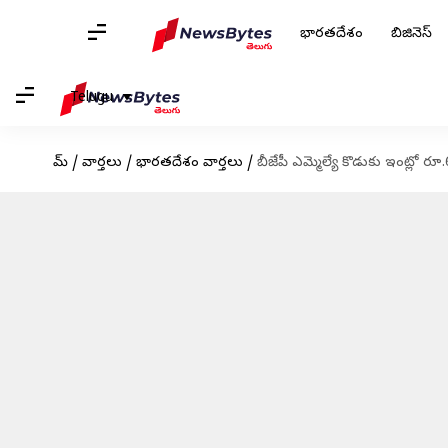
భారతదేశం
బిజినెస్
Telugu
హోమ్
/
వార్తలు
/
భారతదేశం వార్తలు
/
బీజేపీ ఎమ్మెల్యే కొడుకు ఇంట్లో రూ