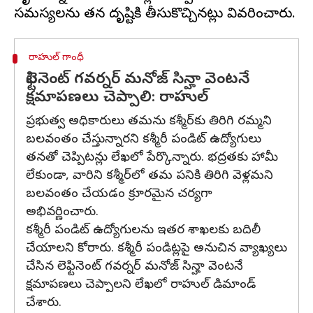
రాహుల్ గాంధీ
లెఫ్టినెంట్ గవర్నర్ మనోజ్ సిన్హా వెంటనే
క్షమాపణలు చెప్పాలి: రాహుల్
ప్రభుత్వ అధికారులు తమను కశ్మీర్‌కు తిరిగి రమ్మని
బలవంతం చేస్తున్నారని కశ్మీరీ పండిట్‌ ఉద్యోగులు
తనతో చెప్పిటన్లు లేఖలో పేర్కొన్నారు. భద్రతకు హామీ
లేకుండా, వారిని కశ్మీర్‌లో తమ పనికి తిరిగి వెళ్లమని
బలవంతం చేయడం క్రూరమైన చర్యగా
అభివర్ణించారు.
కశ్మీరీ పండిట్‌ ఉద్యోగులను ఇతర శాఖలకు బదిలీ
చేయాలని కోరారు. కశ్మీరీ పండిట్లపై అనుచిన వ్యాఖ్యలు
చేసిన లెఫ్టినెంట్ గవర్నర్ మనోజ్ సిన్హా వెంటనే
క్షమాపణలు చెప్పాలని లేఖలో రాహుల్ డిమాండ్
చేశారు.