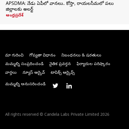
APSDMA: నేడు ఏపీలో వానలు.. కోస్తా, రాయలసీమలో పలు
జిల్లాలకు అలర్ట్
ఆంధ్రప్రదేశ్
మా గురించి
గోప్యతా విధానం
నిబంధనలు & షరతులు
మమ్మల్ని సంప్రదించండి
నైతిక ప్రవర్తన
ఫిర్యాదుల పరిష్కారం
వార్తలు
న్యూస్ ఆర్కైవ్
టాపిక్స్ ఆర్కైవ్స్
మమ్మల్ని అనుసరించండి
All rights reserved © Candela Labs Private Limited 2026