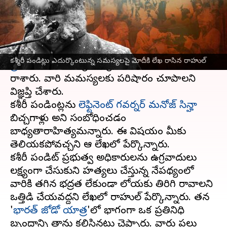
వ్రాసిన వారు
Feb 04, 2023
11:29 am
Stalin
ఈ వార్తాకథనం ఏంటి
జమ్ముకశ్మీర్‌
లో పండిట్లు ఎదుర్కొంటున్న సమస్యలపై
కశ్మీరీ పండిట్లు ఎదుర్కొంటున్న సమస్యలపై మోదీకి లేఖ రాసిన రాహుల్
ప్రధాని మోదీ
కి కాంగ్రెస్ అగ్రనేత
రాహుల్ గాంధీ
లేఖ
రాశారు. వారి మమస్యలకు పరిషారం చూపాలని
విజ్ఞప్తి చేశారు.
కశ్మీరీ పండింట్లను
లెఫ్టినెంట్ గవర్నర్ మనోజ్ సిన్హా
బిచ్చగాళ్లు అని సంబోధించడం
బాధ్యతారాహిత్యమన్నారు. ఈ విషయం మీకు
తెలియకపోవచ్చని ఆ లేఖలో పేర్కొన్నారు.
కశ్మీరీ పండిట్ ప్రభుత్వ అధికారులను ఉగ్రవాదులు
లక్ష్యంగా చేసుకుని హత్యలు చేస్తున్న నేపథ్యంలో
వారికి తగిన భద్రత లేకుండా లోయకు తిరిగి రావాలని
ఒత్తిడి చేయవద్దని లేఖలో రాహుల్ పేర్కొన్నారు. తన
'
భారత్ జోడో యాత్ర
'లో భాగంగా ఒక ప్రతినిధి
బృందాన్ని తాను కలిసినట్లు చెప్పారు. వారు పలు