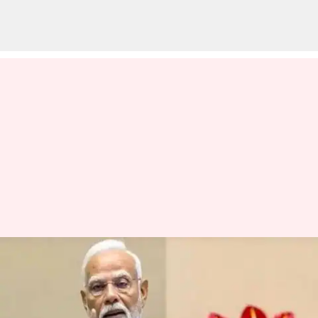
PM Modi: నేడు బీహార్, బెంగాల్‌లో
మోదీ పర్యటన.. పలు అభివృద్ధి
కార్యక్రమాలు ప్రారంభోత్సవం