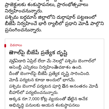
ప్రాజెక్టులకు శంకుస్థాపనలు, ప్రారంభోత్సవాలు
నిర్వహించనున్నారు.
పశ్చిమ బర్ధమాన్‌ జిల్లాలోని దుర్గాపూర్‌ పట్టణంలో
బీజేపీ నిర్వహించే భారీ ర్యాలీలో ప్రధాని మోడీ పాల్గొని
వివరాలు
బెంగాల్‌పై బీజేపీ ప్రత్యేక దృష్టి
వచ్చే ఏడాది ఏప్రిల్‌ లేదా మే నెలల్లో పశ్చిమ బెంగాల్‌లో
అసెంబ్లీ ఎన్నికలు నిర్వహించే అవకాశం ఉంది.
దీంతో బెంగాల్‌పై బీజేపీ ప్రత్యేక దృష్టి సారించింది.
మోడీ పర్యటన కూడా అందులో భాగమే.
పశ్చిమ బెంగాల్‌ పర్యటన పూర్తి చేసిన అనంతరం మోడీ
బీహార్‌లో పర్యటించనున్నారు.
అక్కడ రూ.7,000 కోట్ల వ్యయంతో చేపట్టిన అనేక
అభివృద్ధి పనులకు ఆయన శంకుస్థాపనలు