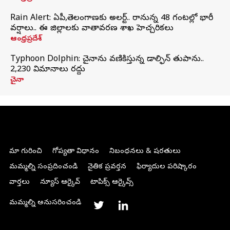
Rain Alert: ఏపీ,తెలంగాణకు అలర్ట్.. రానున్న 48 గంటల్లో భారీ
వర్షాలు.. ఈ జిల్లాలకు వాతావరణ శాఖ హెచ్చరికలు
ఆంధ్రప్రదేశ్
Typhoon Dolphin: చైనాను వణికిస్తున్న డాల్ఫిన్‌ తుపాను..
2,230 విమానాలు రద్దు
చైనా
మా గురించి
గోప్యతా విధానం
నిబంధనలు & షరతులు
మమ్మల్ని సంప్రదించండి
నైతిక ప్రవర్తన
ఫిర్యాదుల పరిష్కారం
వార్తలు
న్యూస్ ఆర్కైవ్
టాపిక్స్ ఆర్కైవ్స్
మమ్మల్ని అనుసరించండి