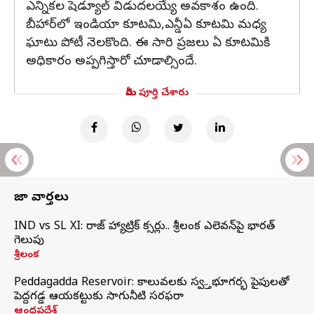
ఎన్నికల షెడ్యూల్‌ విడుదలయ్యే అవకాశం ఉంది.
బీహార్‌లో ఇండియా కూటమి,ఎన్డీఏ కూటమి మధ్య
ఘాటు పోటీ నెలకొంది. ఈ సారి ప్రజలు ఏ కూటమికి
అధికారం అప్పగిస్తారో చూడాల్సిందే.
మీరు పూర్తి చేశారు
తాజా వార్తలు
IND vs SL XI: సిరాజ్‌ హ్యాట్రిక్‌ సిక్సర్లు.. శ్రీలంక ఎలెవన్‌పై భారత్‌
గెలుపు
శ్రీలంక
Peddagadda Reservoir: కాలువలకు స్వస్తి.. భూగర్భ పైపులతో
పెద్దగడ్డ ఆయకట్టుకు సాగునీటి సరఫరా
ఆంధ్రప్రదేశ్