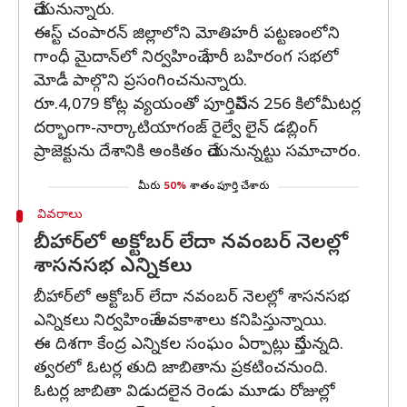
చేయనున్నారు.
ఈస్ట్‌ చంపారన్‌ జిల్లాలోని మోతిహరీ పట్టణంలోని
గాంధీ మైదాన్‌లో నిర్వహించే భారీ బహిరంగ సభలో
మోడీ పాల్గొని ప్రసంగించనున్నారు.
రూ.4,079 కోట్ల వ్యయంతో పూర్తిచేసిన 256 కిలోమీటర్ల
దర్భాంగా-నార్కాటియాగంజ్‌ రైల్వే లైన్‌ డబ్లింగ్‌
ప్రాజెక్టును దేశానికి అంకితం చేయనున్నట్టు సమాచారం.
మీరు
50%
శాతం పూర్తి చేశారు
వివరాలు
బీహార్‌లో అక్టోబర్‌ లేదా నవంబర్‌ నెలల్లో
శాసనసభ ఎన్నికలు
బీహార్‌లో అక్టోబర్‌ లేదా నవంబర్‌ నెలల్లో శాసనసభ
ఎన్నికలు నిర్వహించే అవకాశాలు కనిపిస్తున్నాయి.
ఈ దిశగా కేంద్ర ఎన్నికల సంఘం ఏర్పాట్లు చేస్తున్నది.
త్వరలో ఓటర్ల తుది జాబితాను ప్రకటించనుంది.
ఓటర్ల జాబితా విడుదలైన రెండు మూడు రోజుల్లో