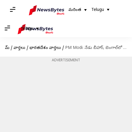
మరింత
Telugu
Telugu
హోమ్
/
వార్తలు
/
భారతదేశం వార్తలు
/
PM Modi: నేడు బీహార్, బెంగాల్‌లో మోదీ పర్యటన.. పలు అభివృద్ధి కార్యక్రమాలు ప్రారంభోత్సవం
ADVERTISEMENT