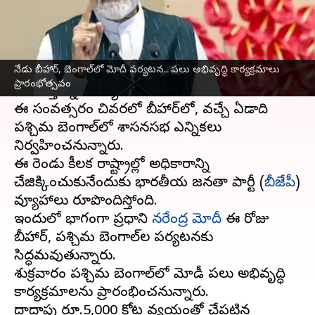
వ్రాసిన వారు
Jul 18, 2025
08:53 am
Sirish Praharaju
ఈ వార్తాకథనం ఏంటి
నేడు బీహార్, బెంగాల్‌లో మోదీ పర్యటన.. పలు అభివృద్ధి కార్యక్రమాలు
బిహార్‌
,
పశ్చిమ బెంగాల్‌
రాష్ట్రాల్లో అసెంబ్లీ ఎన్నికలు
ప్రారంభోత్సవం
సమీపిస్తున్న నేపథ్యంలో రాజకీయ వేడి పెరుగుతోంది.
ఈ సంవత్సరం చివరలో బీహార్‌లో, వచ్చే ఏడాది
పశ్చిమ బెంగాల్‌లో శాసనసభ ఎన్నికలు
నిర్వహించనున్నారు.
ఈ రెండు కీలక రాష్ట్రాల్లో అధికారాన్ని
చేజిక్కించుకునేందుకు భారతీయ జనతా పార్టీ (
బీజేపీ
)
వ్యూహాలు రూపొందిస్తోంది.
ఇందులో భాగంగా ప్రధాని
నరేంద్ర మోదీ
ఈ రోజు
బీహార్‌, పశ్చిమ బెంగాల్‌ల పర్యటనకు
సిద్ధమవుతున్నారు.
శుక్రవారం పశ్చిమ బెంగాల్‌లో మోడీ పలు అభివృద్ధి
కార్యక్రమాలను ప్రారంభించనున్నారు.
దాదాపు రూ.5,000 కోట్ల వ్యయంతో చేపట్టిన