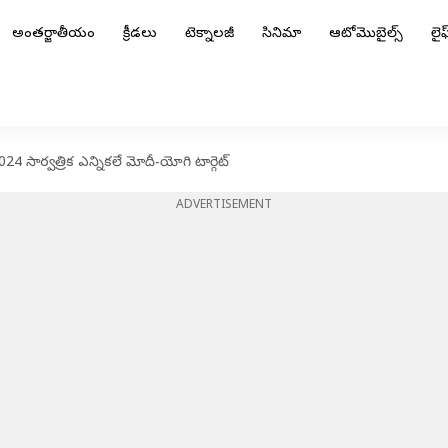
అంతర్జాతీయం
క్రీడలు
టెక్నాలజీ
సినిమా
ఆటోమొబైల్స్
లైఫ్
24 సార్వత్రిక ఎన్నికలే మోదీ-యోగి టార్గెట్
ADVERTISEMENT