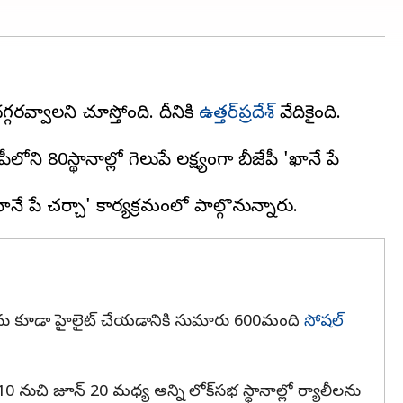
్గరవ్వాలని చూస్తోంది. దీనికి
ఉత్తర్‌ప్రదేశ్
వేదికైంది.
ోని 80స్థానాల్లో గెలుపే లక్ష్యంగా బీజేపీ 'ఖానే పే
ి పనులను కూడా హైలైట్ చేయడానికి సుమారు 600మంది
సోషల్
నుచి జూన్ 20 మధ్య అన్ని లోక్‌సభ స్థానాల్లో ర్యాలీలను