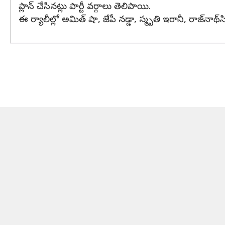
ప్లాన్ చేసినట్లు పార్టీ వర్గాలు తెలిపాయి.
ఈ ర్యాలీల్లో అమిత్ షా, జేపీ నడ్డా, స్మృతి ఇరానీ, రాజ్‌నాథ్