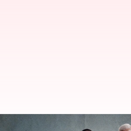
యూపీలో బీజేపీ 'ఖానే పే చర్చా'; 2024 సా