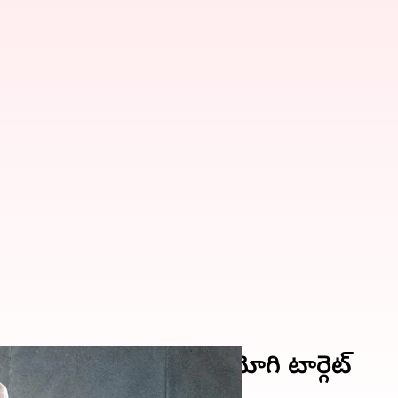
ర్వత్రిక ఎన్నికలే మోదీ-యోగి టార్గెట్