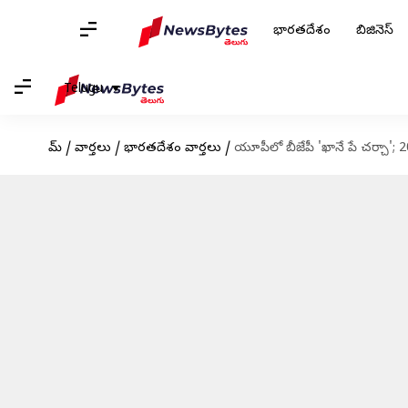
భారతదేశం
బిజినెస్
Telugu
హోమ్
/
వార్తలు
/
భారతదేశం వార్తలు
/
యూపీలో బీజేపీ 'ఖానే పే చర్చా'; 20