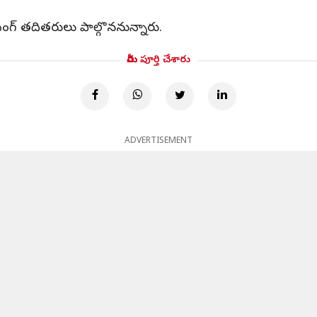
‌సింగ్‌ తదితరులు పాల్గొననున్నారు.
మీరు పూర్తి చేశారు
ADVERTISEMENT