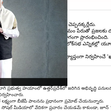
ంతలా ఉపయోగపడిందో ప్రత్యేకంగా చెప్పనక్కర్లేదు.
రం చుట్టింది.'ఖానే పే చర్చా' కార్యక్రమం పేరుతో ప్రజలకు దగ
ైన 'ప్రజావాణి' కార్యక్రమంలో భాగంగా ప్రారంభించింది.
తైన నేపథ్యం మాత్రమే కాకుండా, 2024లోక్‌సభ ఎన్నికల్లో యూపీల
ికి, యోగి ప్రభుత్వ హయాంలో ఉత్తర్‌ప్రదేశ్‌లో జరిగిన అభివృద్ధ
ి నిర్వహించారు.
లే లక్ష్యంగా బీజేపీ పాలనను ప్రధానంగా ప్రమోట్ చేయనున్నారు.
కు సోషల్ మీడియాలో వేదికగా ప్రచారం చేయడమే కాకుండా, జూన్ 10 