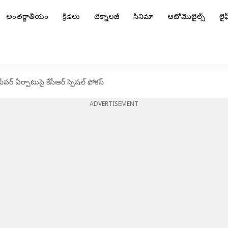
అంతర్జాతీయం
క్రీడలు
టెక్నాలజీ
సినిమా
ఆటోమొబైల్స్
లైఫ్
 పేపర్ ఏర్పాటుపై కేసీఆర్ స్పెషల్ ఫోకస్
ADVERTISEMENT