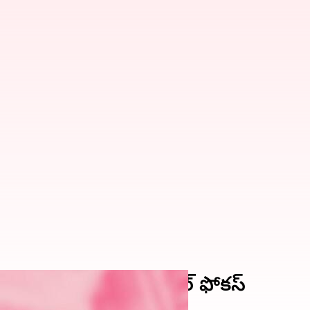
్ ఏర్పాటుపై కేసీఆర్ స్పెషల్ ఫోకస్