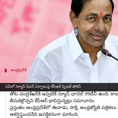
వ్రాసిన వారు
Feb 23, 2023
02:21 pm
Stalin
ఈ వార్తాకథనం ఏంటి
బీఆర్‌ఎస్‌
ను ఆంధ్రప్రదేశ్‌‌లో విస్తరింపజేసేందుకు
కేసీఆర్
ప్రత
ఉన్నట్లు ప్రచారం జరుగుతోంది. ఆ న్యూస్‌పేపర్‌ పేరును కూడ
ఇప్పటికే ఆంధ్రప్రదేశ్‌ పార్టీ అధ్యక్షుడిగా జనసేన మాజీ
ప్రకటించారు.
ఆంధ్రప్రదేశ్
99టీవీ ఛానెల్ ఏపీ అధ్యక్షుడు తోట చంద్రశేఖర్‌‌దే
తెలంగాణలో బీఆర్ఎస్ కోసం 'నమస్తే తెలంగాణ' అనే వార్తాపత్రిక
ఏపీలో న్యూస్ పేపర్ ఏర్పాటుపై కేసీఆర్ స్పెషల్ ఫోకస్
తోట చంద్రశేఖర్‌కి ఇప్పటికే న్యూస్ ఛానెల్ 99టీవీ ఉంది. క
తీసుకెళ్లొచ్చని కేసీఆర్ భావిస్తున్నట్లు సమాచారం.
ప్రస్తుతం ఆంధ్రప్రదేశ్‌లో ఈనాడు, సాక్షి, ఆంధ్రజ్యోతి పత్ర
ఆకర్షిస్తుందనేది ఆసక్తికరంగా మారింది.