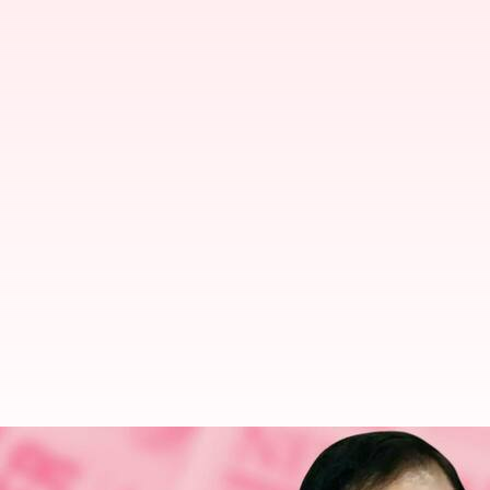
నమస్తే ఆంధ్రప్రదేశ్‌: ఏపీలో న్యూస్ పేపర