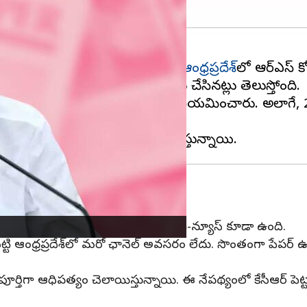
్యేక దృష్టిసారిస్తున్నట్లు కనిపిస్తోంది.
ఆంధ్రప్రదేశ్‌‌
లో బీఆర్ఎస్
ా 'నమస్తే ఆంధ్రప్రదేశ్‌'‌గా ఖారారు చేసినట్లు తెలుస్తోంది.
 నేత తోట చంద్రశేఖర్‌ను సీఎం కేసీఆర్ నియమించారు. అలాగే, 2
 పని చేస్తోంది. ప్రత్యేక న్యూస్ ఛానెల్ టీ-న్యూస్ కూడా ఉంది.
ాబట్టి ఆంధ్రప్రదేశ్‌లో మరో ఛానెల్ అవసరం లేదు. సొంతంగా పేపర్ 
ికలు పూర్తిగా ఆధిపత్యం చెలాయిస్తున్నాయి. ఈ నేపథ్యంలో కేసీఆర్ పె