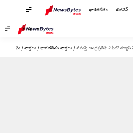
భారతదేశం
బిజినెస్
Telugu
హోమ్
/
వార్తలు
/
భారతదేశం వార్తలు
/
నమస్తే ఆంధ్రప్రదేశ్‌: ఏపీలో న్యూస్