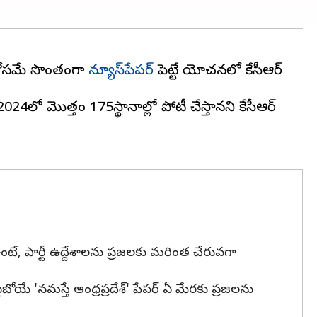
 కోసమే సొంతంగా
న్యూస్‌పేపర్‌
పెట్టే యోచనలో కేసీఆర్
024లో మొత్తం 175స్థానాల్లో పోటీ చేస్తానని కేసీఆర్
ఉంటే, పార్టీ ఉద్దేశాలను ప్రజలకు మరింత చేరువగా
ట్టబోయే 'నమస్తే ఆంధ్రప్రదేశ్' పేపర్ ఏ మేరకు ప్రజలను