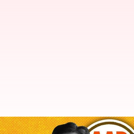
దిల్లీ ప్రభుత్వంలో కొత్త మంత్రులు; సౌ