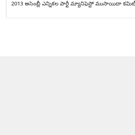
2013 అసెంబ్లీ ఎన్నికల పార్టీ మ్యానిఫెస్టో ముసాయిదా క