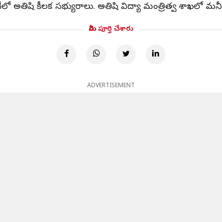
మిటీలో అతిషి కీలక సభ్యురాలు. అతిషి విద్యా మంత్రిత్వ శాఖలో 
మీరు పూర్తి చేశారు
ADVERTISEMENT