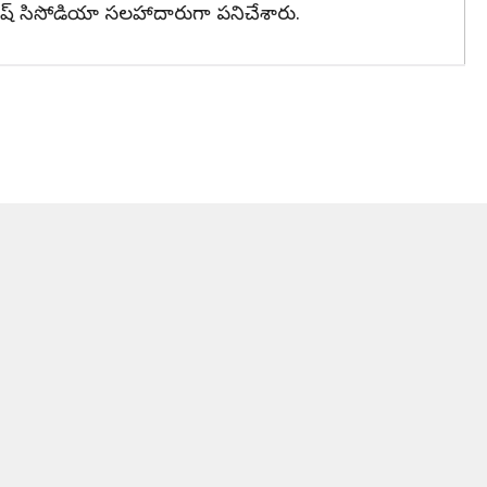
మనీష్ సిసోడియా సలహాదారుగా పనిచేశారు.