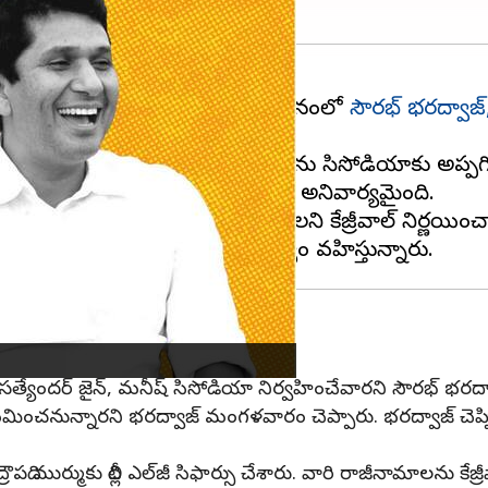
ాజీనామా చేసిన తర్వాత వారి స్థానంలో
సౌరభ్ భరద్వాజ్
కు పంపారు.
్టు అయ్యాడు. అప్పటి నుంచి అతని శాఖలను సిసోడియాకు అప
ంతో కేజ్రీవాల్‌కు మంత్రి వర్గ విస్తరణ అనివార్యమైంది.
 అతిషిని మంత్రివర్గంలోకి తీసుకోవాలని కేజ్రీవాల్ నిర్ణయించ
ట్రపతికి సిఫార్సు చేసిన ఎల్జీ
ను సత్యేందర్ జైన్, మనీష్ సిసోడియా నిర్వహించేవారని సౌరభ్ భర
మించనున్నారని భరద్వాజ్ మంగళవారం చెప్పారు. భరద్వాజ్ చెప్పినట్
పది ముర్ముకు దిల్లీ ఎల్‌జీ సిఫార్సు చేశారు. వారి రాజీనామాలను 