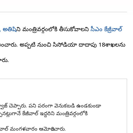
, అతిషి
ని మంత్రివర్గంలోకి తీసుకోవాలని
సీఎం కేజ్రీవాల్
్పగించారు. అప్పటి నుంచి సిసోడియా దాదాపు 18శాఖలను
ారు.
ద్వాజ్ చెప్పారు. పని పరంగా వెనుకబడి ఉండకుండా
లుగానే కేజీవాల్ ఇద్దరిని మంత్రివర్గంలోకి
కేజ్రీవాల్ మంగళవారం ఆమోదించారు.