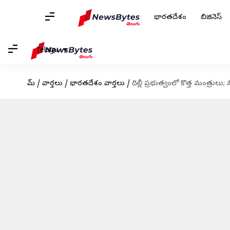
భారతదేశం
బిజినెస్
Telugu
హోమ్
/
వార్తలు
/
భారతదేశం వార్తలు
/
దిల్లీ ప్రభుత్వంలో కొత్త మంత్రుల