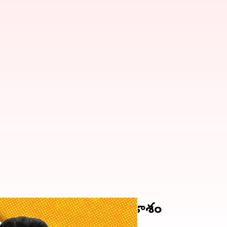
రభ్ భరద్వాజ్, అతిషికి అవకాశం