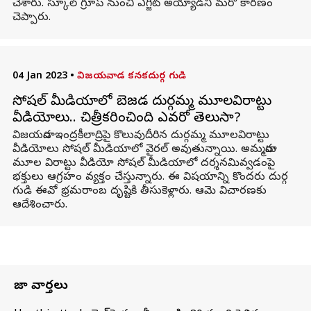
చేశారు. స్కూల్ గ్రూప్ నుంచి ఎగ్జిట్ అయ్యాడని మరో కారణం
చెప్పారు.
04 Jan 2023
•
విజయవాడ కనకదుర్గ గుడి
సోషల్ మీడియాలో బెజవాడ దుర్గమ్మ మూలవిరాట్టు
వీడియోలు.. చిత్రీకరించింది ఎవరో తెలుసా?
విజయవాడ ఇంద్రకీలాద్రిపై కొలువుదీరిన దుర్గమ్మ మూలవిరాట్టు
వీడియోలు సోషల్ మీడియాలో వైరల్‌ అవుతున్నాయి. అమ్మవారు
మూల విరాట్టు వీడియో సోషల్ మీడియాలో దర్శనమివ్వడంపై
భక్తులు ఆగ్రహం వ్యక్తం చేస్తున్నారు. ఈ విషయాన్ని కొందరు దుర్గ
గుడి ఈవో భ్రమరాంబ దృష్టికి తీసుకెళ్లారు. ఆమె విచారణకు
ఆదేశించారు.
తాజా వార్తలు