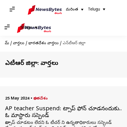
మరింత
Telugu
Telugu
హోమ్
/
వార్తలు
/
భారతదేశం వార్తలు
/
ఎన్‌టీఆర్ జిల్లా
ఎన్‌టీఆర్ జిల్లా: వార్తలు
25 May 2024
•
భారతదేశం
AP teacher Suspend: వాట్సాప్ ఫోన్ చూడనందుకు..
ఓ మాస్టారు సస్పెండ్
వాట్సాప్ చూడటం లేదని ఓ టీచర్ ని ఉన్నతాధికారులు సస్పెండ్