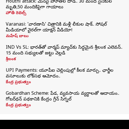
Houthi attack: యెమెన్‌పై హూతీల దాడి.. 30 మంది సైనికుల
మృతి,50 మందికిపైగా గాయాలు
హౌతీ రెబెల్స్
Varanasi: 'వారణాసి' చిత్రానికి మళ్లీ లీకుల షాక్.. సోషల్
మీడియాలో వైరల్‌గా యాక్షన్ వీడియో!
మహేష్ బాబు
IND Vs SL: భారత్‌తో వార్మప్‌ మ్యాచ్‌కు సిద్ధమైన శ్రీలంక ఎలెవన్..
15 మంది సభ్యులతో జట్టు వెల్లడి
శ్రీలంక
UPI Payments: యూపీఐ చెల్లింపుల్లో కీలక మార్పు.. ఛార్జీల
వసూలుకు లోక్‌సభ ఆమోదం..
కేంద్ర ప్రభుత్వం
Gobardhan Scheme: పేడ, వ్యవసాయ వ్యర్థాలతో ఆదాయం..
గోబర్‌ధన్ పథకానికి కేంద్రం గ్రీన్ సిగ్నల్
కేంద్ర ప్రభుత్వం