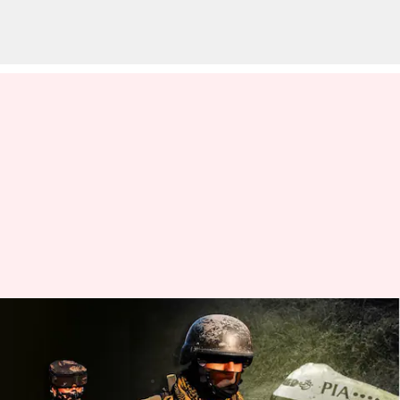
కశ్మీర్ సరిహద్దులో బెలూన్ కలకలం..
పాకిస్థాన్ పైనే అనుమానం
వ్రాసిన వారు
Jun 10, 2023
12:58 pm
TEJAVYAS BESTHA