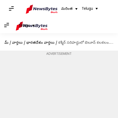
మరింత
Telugu
Telugu
హోమ్
/
వార్తలు
/
భారతదేశం వార్తలు
/
కశ్మీర్ సరిహద్దులో బెలూన్ కలకలం.. పాకిస్థాన్ పైనే అనుమానం
ADVERTISEMENT