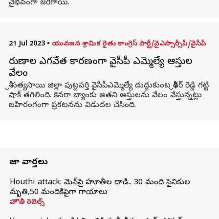
వైభవంగా జరిగాయి.
21 Jul 2023
•
యువజన శ్రామిక రైతు కాంగ్రెస్ పార్టీ/వైఎస్సార్సీపీ/వైసీపీ
రుణాల ఎగవేత కారణంగా వైసీపీ ఎమ్మెల్యే ఆస్తుల
వేలం
శ్రీ సత్యసాయి జిల్లా పుట్టపర్తి వైసీపీఎమ్మెల్యే దుద్దుకుంట శ్రీధర్ రెడ్డి గట్టి
షాక్ తగిలింది. కెనరా బ్యాంకు అతని ఆస్తులను వేలం వేస్తున్నట్లు
బహిరంగంగా ప్రకటనను విడుదల చేసింది.
తాజా వార్తలు
Houthi attack: యెమెన్‌పై హూతీల దాడి.. 30 మంది సైనికుల
మృతి,50 మందికిపైగా గాయాలు
హౌతీ రెబెల్స్