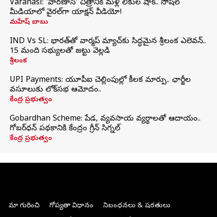
Varanasi: 'వారణాసి' చిత్రానికి మళ్లీ లీకుల షాక్.. సోషల్
మీడియాలో వైరల్‌గా యాక్షన్ వీడియో!
మహేష్ బాబు
IND Vs SL: భారత్‌తో వార్మప్‌ మ్యాచ్‌కు సిద్ధమైన శ్రీలంక ఎలెవన్..
15 మంది సభ్యులతో జట్టు వెల్లడి
శ్రీలంక
UPI Payments: యూపీఐ చెల్లింపుల్లో కీలక మార్పు.. ఛార్జీల
వసూలుకు లోక్‌సభ ఆమోదం..
కేంద్ర ప్రభుత్వం
Gobardhan Scheme: పేడ, వ్యవసాయ వ్యర్థాలతో ఆదాయం..
గోబర్‌ధన్ పథకానికి కేంద్రం గ్రీన్ సిగ్నల్
కేంద్ర ప్రభుత్వం
మా గురించి
గోప్యతా విధానం
నిబంధనలు & షరతులు