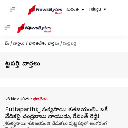
మరింత
Telugu
Telugu
హోమ్
/
వార్తలు
/
భారతదేశం వార్తలు
/
పుట్టపర్తి
పుట్టపర్తి: వార్తలు
23 Nov 2025
•
భారతదేశం
Puttaparthi: శ్రీ సత్యసాయి శతజయంతి.. ఒకే
వేదికపై చంద్రబాబు నాయుడు, రేవంత్ రెడ్డి!
శ్రీ సత్యసాయి శతజయంతి వేడుకలు పుట్టపర్తిలో అంగరంగ