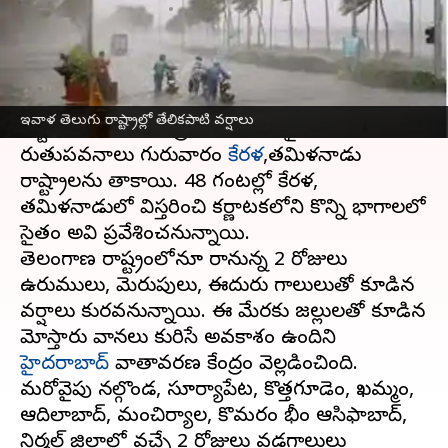
వ్రాసిన వారు
Jun 09, 2023
10:13 am
TEJAVYAS BESTHA
ఈ వార్తాకథనం ఏంటి
ఐఎండీ తీపి కబురు చెప్పింది.
నైరుతి రుతుపవనాలు
ఇవాళ తెలుగు రాష్ట్రాల్లో తేలికపాటి వర్షాలు
ఎట్టకేలకు దేశంలోకి ప్రవేశించాయి. నైరుతి
రుతుపవనాలు గురువారం
కేరళ
,తమిళనాడు
రాష్ట్రాలను తాకాయి. 48 గంటల్లో కేరళ,
తమిళనాడులో విస్తరించి కర్ణాటకలోని కొన్ని భాగాలలో
సైతం అవి ప్రవేశించనున్నాయి.
తెలంగాణ రాష్ట్రంలోనూ రానున్న 2 రోజులు
ఉరుములు, మెరుపులు, ఈదురు గాలులుతో కూడిన
వర్షాలు కురవనున్నాయి. ఈ మేరకు జల్లులతో కూడిన
మోస్తారు వానలు కురిసే అవకాశం ఉందిని
హైదరాబాద్
వాతావరణ కేంద్రం వెల్లడించింది.
మరోవైపు నల్గొండ, సూర్యాపేట, కొత్తగూడెం, ఖమ్మం,
ఆదిలాబాద్, మంచిర్యాల, కొమరం భీం ఆసిఫాబాద్,
నిర్మల్ జిల్లాల్లో వచ్చే 2 రోజులు వడగాలులు