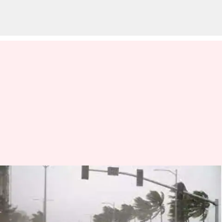
తెలుగు రాష్ట్రాలకు గుడ్ న్యూస్..
ఇవాళ రేపు తేలికపాటి జల్లులు
కురిసే అవకాశం