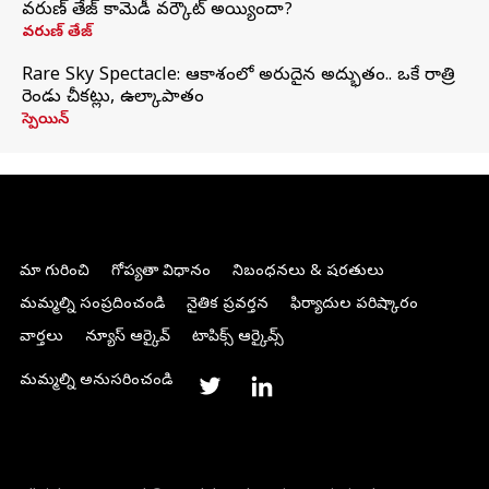
వరుణ్ తేజ్ కామెడీ వర్కౌట్ అయ్యిందా?
వరుణ్ తేజ్
Rare Sky Spectacle: ఆకాశంలో అరుదైన అద్భుతం.. ఒకే రాత్రి
రెండు చీకట్లు, ఉల్కాపాతం
స్పెయిన్
మా గురించి
గోప్యతా విధానం
నిబంధనలు & షరతులు
మమ్మల్ని సంప్రదించండి
నైతిక ప్రవర్తన
ఫిర్యాదుల పరిష్కారం
వార్తలు
న్యూస్ ఆర్కైవ్
టాపిక్స్ ఆర్కైవ్స్
మమ్మల్ని అనుసరించండి