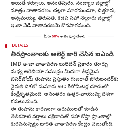
అయితే కర్నూలు, అనంతపురం, నంద్యాల జిల్లాల్లో
మాత్రం వాతావరణం చల్లగా మారనుండగా, చిత్తూరు,
అన్నమయ్య, తిరుపతి, కడప సహా నెల్లూరు జిల్లాల్లో
ఇంకా వేడి వాతావరణమే కొనసాగనుంది.
మీరు
50%
శాతం పూర్తి చేశారు
DETAILS
తీరప్రాంతాలకు అలెర్ట్ జారీ చేసిన ఐఎండీ
IMD తాజా వాతావరణ బులెటిన్ ప్రకారం తూర్పు
మధ్య అరేబియా సముద్రం మీదుగా తీవ్రమైన
బిపర్‌జోయ్ తుపాను ప్రస్తుతం గుజరాత్ పోరుబందర్‌కు
నైరుతి దిశలో సుమారు 930 కిలోమీటర్ల దూరంలో
కేంద్రీకృతమైంది. అనంతరం ఉత్తర-వాయువ్య దిశగా
కదులుతుంది.
ఈ తుపాను కారణంగా ఉరుములతో కూడిన
తేలికపాటి వర్షాలు దక్షిణాదితో సహా కోస్తా ప్రాంతాల్లో
కురవనున్నట్లు భారత వాతావరణ కేంద్రం చెబుతోంది.