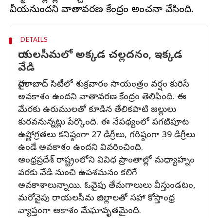
DETAILS
రాయలసీమలో అక్కడ చల్లదనం, ఇక్కడ
వేడి
హైదరాబాద్ సిటీలో శుక్రవారం సాయంత్రం వర్షం కురిసే
అవకాశం ఉందని వాతావరణ కేంద్రం తెలిపింది. ఈ
మేరకు ఉరుములతో కూడిన తేలికపాటి జల్లులు
కురవనున్నట్లు పేర్కొంది. ఈ నేపథ్యంలో పగటిపూట
ఉష్ణోగ్రతలు కనిష్ఠంగా 27 డిగ్రీలు, గరిష్ఠంగా 39 డిగ్రీలు
ఉండే అవకాశం ఉందని వివరించింది.
ఆంధ్రప్రదేశ్ రాష్ట్రంలోని వివిధ ప్రాంతాల్లో మధ్యాహ్నం
వరకు వేడి నుంచి ఉపశమనం కలిగే
అవకాశాలున్నాయి. ఓవైపు తేమగాలులు వీస్తుండటం,
మరోవైపు రాయలసీమ జిల్లాలతో సహా కోస్తాంధ్ర
వ్యాప్తంగా ఆకాశం మేఘావృతమైంది.