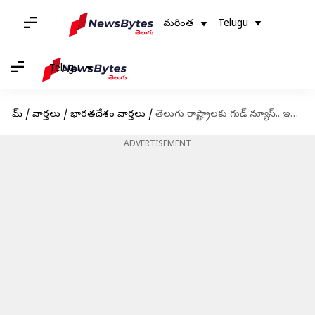
మరింత
Telugu
Telugu
హోమ్
/
వార్తలు
/
భారతదేశం వార్తలు
/
తెలుగు రాష్ట్రాలకు గుడ్ న్యూస్.. ఇవాళ రేపు తేలికపాటి జల్లులు కురిసే అవకాశం
ADVERTISEMENT