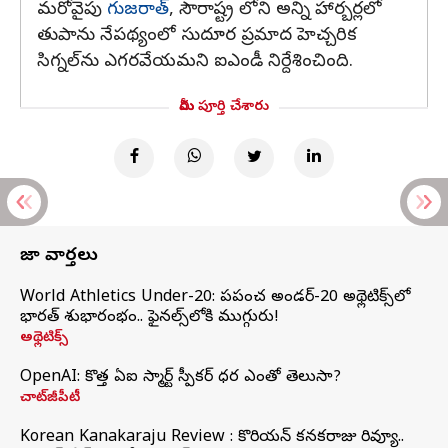
మరోవైపు
గుజరాత్
, సౌరాష్ట్ర లోని అన్ని హార్బర్లలో
తుపాను నేపథ్యంలో సుదూర ప్రమాద హెచ్చరిక
సిగ్నల్‌ను ఎగరవేయమని ఐఎండీ నిర్దేశించింది.
మీరు పూర్తి చేశారు
తాజా వార్తలు
World Athletics Under-20: ప్రపంచ అండర్-20 అథ్లెటిక్స్‌లో
భారత్‌ శుభారంభం.. ఫైనల్స్‌లోకి ముగ్గురు!
అథ్లెటిక్స్
OpenAI: కొత్త ఏఐ స్మార్ట్ స్పీకర్ ధర ఎంతో తెలుసా?
చాట్‌జీపీటీ
Korean Kanakaraju Review : కొరియన్ కనకరాజు రివ్యూ..