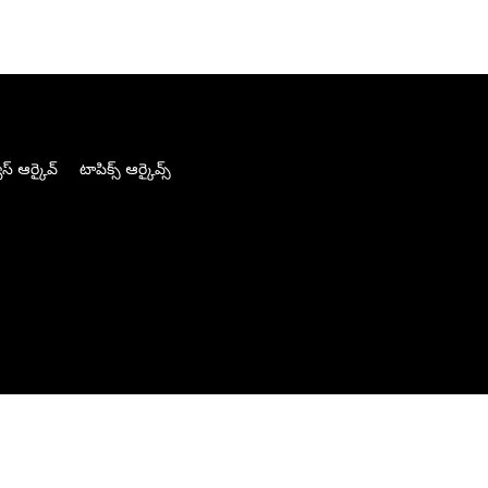
స్ ఆర్కైవ్
టాపిక్స్ ఆర్కైవ్స్