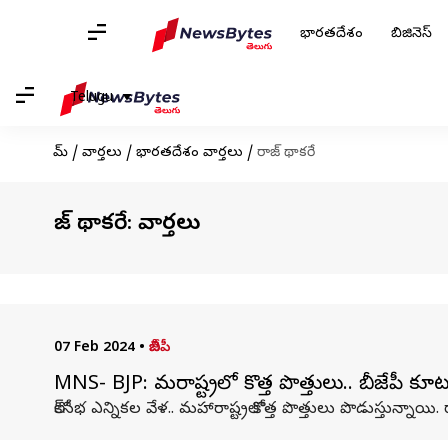
భారతదేశం
బిజినెస్
Telugu
హోమ్
/
వార్తలు
/
భారతదేశం వార్తలు
/
రాజ్ థాకరే
రాజ్ థాకరే: వార్తలు
07 Feb 2024
•
బీజేపీ
MNS- BJP: మహారాష్ట్రలో కొత్త పొత్తులు.. బీజేపీ కూట
లోక్‌సభ ఎన్నికల వేళ.. మహారాష్ట్రలో కొత్త పొత్తులు పొడుస్తున్న