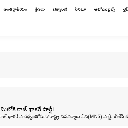
అంతర్జాతీయం
క్రీడలు
టెక్నాలజీ
సినిమా
ఆటోమొబైల్స్
లైఫ్
మిలోకి రాజ్ థాకరే పార్టీ!
ాయి. రాజ్ థాకరే సారథ్యంలోని మహారాష్ట్ర నవనిర్మాణ సేన(MNS) పార్టీ.. బీజే