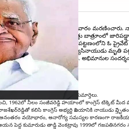
మ్మెల్యే తాడ్డి సన్యాసినాయుడు ఆదివారం మరణించారు
డు, వారం కిందట ప్రమాదవశాత్తు బాత్రూంలో జారిపడ్డా
 పడ్డారు. ఈ నేపథ్యంలోనే విశాఖపట్టణంలోని ఓ ప్రైవేట్ 
 సీనియర్ రాజకీయ నాయకుడు సన్యాసినాయుడు మృతి పట్ల జి
ు ప్రచారం
నాయుడుకు నలుగురు కుమారులు, ఇద్దరు కుమార్తెలు.
నుంచి, 1962లో నీలం సంజీవరెడ్డి హయాంలో కాంగ్రెస్ టిక్కెట్ మీ
ాజశేఖర్‌రెడ్డితో కలిసి కాంగ్రెస్‌ అభ్యర్థి విజయానికి నాయుడు విస్తృ
న్యాసి, అనంతరం వయోభారం, అనారోగ్య సమస్యల కారణంగా రాజక
 ఆయన పెద్ద కుమారుడు తాడ్డి వెంకట్రావు 1999లో గజపతినగరం