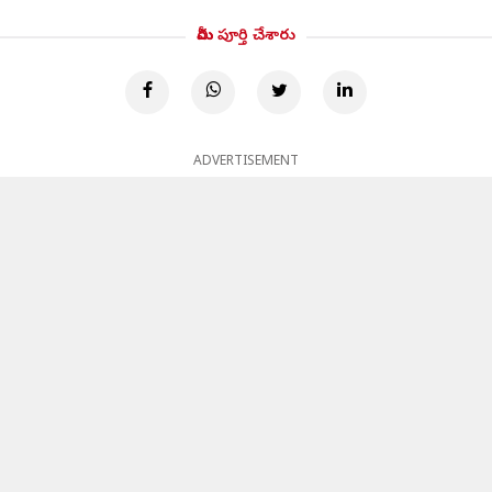
మీరు పూర్తి చేశారు
ADVERTISEMENT