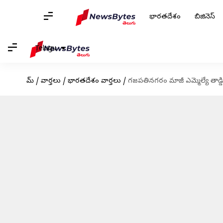
భారతదేశం
బిజినెస్
Telugu
హోమ్
/
వార్తలు
/
భారతదేశం వార్తలు
/
గజపతినగరం మాజీ ఎమ్మెల్యే తాడ్