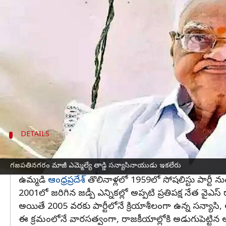
వ్రాసిన వారు
Jun 19, 2023
11:33 am
TEJAVYAS BESTHA
ఈ వార్తాకథనం ఏంటి
విజయనగరం
జిల్లా గజపతినగరం నియోజకవర్గం మాజీ ఎ
గత కొంతకాలంగా గజపతినగరంలో ఉంటున్న సన్యాసినాయు
దీంతో 90 ఏళ్ల వయస్సులో సన్యాసినాయుడు గాయాల బారిన
రాజకీయాల్లో మంచి పేరు ప్రఖ్యాతలు సంపాదించుకున్న
DETAILS
వైఎస్ రాజశేఖర్ రెడ్డితో కలిసి కాంగ్రెస్ గెలుపునక
గజపతినగరం మాజీ ఎమ్మెల్యే తాడ్డి సన్యాసినాయుడు ఇకలేరు
విజయనగరం ఎమ్మార్‌ కాలేజీలో డిగ్రీ పూర్తి చేసిన సన్యాసి
ఉమ్మడి
ఆంధ్రప్రదేశ్
తొలినాళ్లలో 1959లో సోషలిస్టు పార్టీ 
2001లో జరిగిన జడ్పీ ఎన్నికల్లో అప్పటి ప్రతిపక్ష నేత వైఎస్‌ ర
అయితే 2005 వరకు పార్టీలోనే క్రియాశీలంగా ఉన్న స
ఈ క్రమంలోనే వారసత్వంగా, రాజకీయాల్లోకి అడుగుపెట్టిన