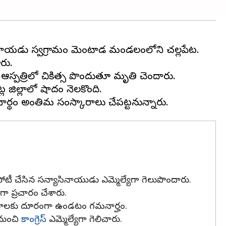
. నాయడు స్వగ్రామం మెంటాడ మండలంలోని చల్లపేట.
రు.
ఆస్పత్రిలో చికిత్స పొందుతూ మృతి చెందారు.
ల్లాలో విషాదం నెలకొంది.
ద పోటీ చేసిన సన్యాసినాయుడు ఎమ్మెల్యేగా గెలుపొందారు.
తంగా ప్రచారం చేశారు.
ీయాలకు దూరంగా ఉండటం గమనార్హం.
 నుంచి
కాంగ్రెస్
ఎమ్మెల్యేగా గెలిచారు.