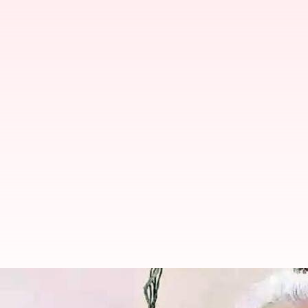
గజపతినగరం మాజీ ఎమ్మెల్యే తాడ్డి స