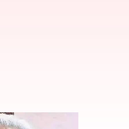
న్యాసినాయుడు ఇకలేరు