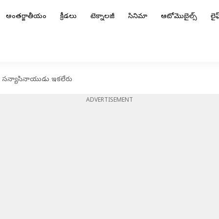
అంతర్జాతీయం
క్రీడలు
టెక్నాలజీ
సినిమా
ఆటోమొబైల్స్
లైఫ్
డి సన్యాసినాయుడు ఇకలేరు
ADVERTISEMENT