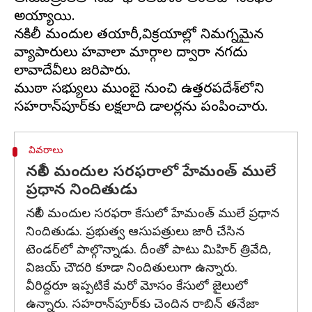
అయ్యాయి.
నకిలీ మందుల తయారీ,విక్రయాల్లో నిమగ్నమైన
వ్యాపారులు హవాలా మార్గాల ద్వారా నగదు
లావాదేవీలు జరిపారు.
ముఠా సభ్యులు ముంబై నుంచి ఉత్తరప్రదేశ్‌లోని
వివరాలు
నకిలీ మందుల సరఫరాలో హేమంత్ ములే
ప్రధాన నిందితుడు
నకిలీ మందుల సరఫరా కేసులో హేమంత్ ములే ప్రధాన
నిందితుడు. ప్రభుత్వ ఆసుపత్రులు జారీ చేసిన
టెండర్‌లో పాల్గొన్నాడు. దీంతో పాటు మిహిర్ త్రివేది,
విజయ్ చౌదరి కూడా నిందితులుగా ఉన్నారు.
వీరిద్దరూ ఇప్పటికే మరో మోసం కేసులో జైలులో
ఉన్నారు. సహరాన్‌పూర్‌కు చెందిన రాబిన్ తనేజా