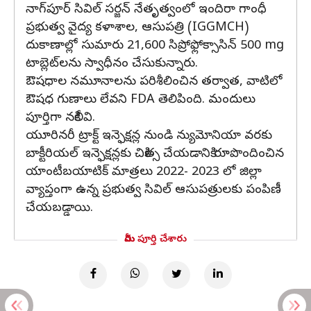
నాగ్‌పూర్ సివిల్ సర్జన్ నేతృత్వంలో ఇందిరా గాంధీ
ప్రభుత్వ వైద్య కళాశాల, ఆసుపత్రి (IGGMCH)
దుకాణాల్లో సుమారు 21,600 సిప్రోఫ్లోక్సాసిన్ 500 mg
టాబ్లెట్‌లను స్వాధీనం చేసుకున్నారు.
ఔషధాల నమూనాలను పరిశీలించిన తర్వాత, వాటిలో
ఔషధ గుణాలు లేవని FDA తెలిపింది. మందులు
పూర్తిగా నకిలీవి.
యూరినరీ ట్రాక్ట్ ఇన్ఫెక్షన్ల నుండి న్యుమోనియా వరకు
బాక్టీరియల్ ఇన్ఫెక్షన్లకు చికిత్స చేయడానికి రూపొందించిన
యాంటీబయాటిక్ మాత్రలు 2022- 2023 లో జిల్లా
వ్యాప్తంగా ఉన్న ప్రభుత్వ సివిల్ ఆసుపత్రులకు పంపిణీ
చేయబడ్డాయి.
మీరు పూర్తి చేశారు