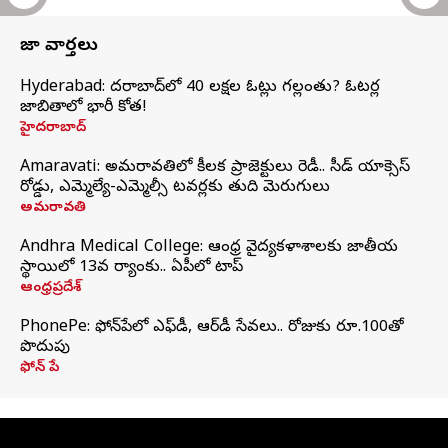
తాజా వార్తలు
Hyderabad: హైదరాబాద్‌లో 40 లక్షల ఓట్లు గల్లంతు? ఓటర్ల
జాబితాలో భారీ కోత!
హైదరాబాద్
Amaravati: అమరావతిలో కీలక ప్రాజెక్టులు రెడీ.. సీడ్‌ యాక్సెస్‌
రోడ్డు, ఎమ్మెల్యే-ఎమ్మెల్సీ టవర్లకు తుది మెరుగులు
అమరావతి
Andhra Medical College: ఆంధ్ర వైద్యకళాశాలకు జాతీయ
స్థాయిలో 13వ ర్యాంకు.. ఏపీలో టాప్
ఆంధ్రప్రదేశ్
PhonePe: ఫోన్‌పేలో ఎఫ్‌డీ, ఆర్‌డీ సేవలు.. రోజుకు రూ.100తో
పొదుపు
ఫోన్‌ పే