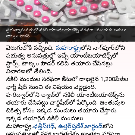
మందుకు బదులు టాల్కం పౌడర్
వ్రాసిన వారు
Sep 24, 2024
01:32 pm
Sirish Praharaju
ఈ వార్తాకథనం ఏంటి
ప్రభుత్వాసుపత్రుల్లో నకిలీ యాంటీబయాటిక్స్ సరఫరా.. మందుకు బదులు
టాల్కం పౌడర్
ప్రభుత్వాసుపత్రుల్లో నకిలీ మందుల సరఫరా ఉదంతం
వెలుగులోకి వచ్చింది.
మహారాష్ట్ర
లోని నాగ్‌పూర్‌లోని
ప్రభుత్వ ఆసుపత్రుల్లో ఇచ్చే యాంటీబయాటిక్స్‌లో
స్టార్చ్, టాల్కం పౌడర్ కలిపి తయారు చేసినట్లు
విచారణలో తేలింది.
నకిలీ మందుల సరఫరా కేసులో దాఖలైన 1,200పేజీల
ఛార్జ్ షీట్ నుంచి ఈ విషయం వెల్లడైంది.
హరిద్వార్‌లోని ల్యాబ్‌లో నకిలీ యాంటీబయాటిక్స్‌ను
తయారు చేసినట్లు చార్జిషీట్‌లో పేర్కొంది. జంతువుల
చికిత్స కోసం ఇక్కడ మందులు తయారు చేస్తారు.
ఇక్కడ తయారైన నకిలీ మందులు
మహారాష్ట్ర,
ఛత్తీస్‌గఢ్
,
ఉత్తర్‌ప్రదేశ్
,
జార్ఖండ్‌
లోని
ఆసుపత్రులతో సహా భారతదేశం అంతటా సరఫరా