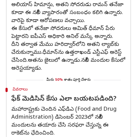
అలియాస్ హిమాన్షు, అతని సోదరుడు రామన్ తనేజా
కూడా ఈ నకిలీ వ్యాపారంతో సంబంధం కలిగి ఉన్నారు.
వారిపై కూడా ఆరోపణలు వచ్చాయి.
ఈ కేసులో తనేజా సోదరులు అమిత్ ధీమాన్ పేరు
పెట్టారని ఐపీఎస్ అధికారి అనిల్ మస్కే అన్నారు.
దీని తర్వాత మేము హరిద్వార్‌లోని అతని ల్యాబ్‌కు
చేరుకున్నాము.ధీమాన్‌ను ఉత్తరాఖండ్ ఎస్టీఎఫ్ అరెస్ట్
చేసింది.అతను జైలులో ఉన్నాడు.నకిలీ మందుల కేసులో
అరెస్టయ్యాడు.
మీరు
50%
శాతం పూర్తి చేశారు
వివరాలు
ఫేక్ మెడిసిన్ కేసు ఎలా బయటపడింది?
మహారాష్ట్రకు చెందిన ఎఫ్‌డిఎ (Food and Drug
Administration) డిసెంబర్ 2023లో నకిలీ
మందులను తయారు చేసి సరఫరా చేస్తున్న ఈ
రాకెట్‌ను ఛేదించింది.