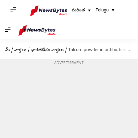
మరింత
Telugu
Telugu
హోమ్
/
వార్తలు
/
భారతదేశం వార్తలు
/
Talcum powder in antibiotics: ప్రభుత్వాసుపత్రుల్లో నకిలీ యాంటీబయాటిక్స్ సరఫరా.. మందుకు బదులు టాల్కం పౌడర్
ADVERTISEMENT