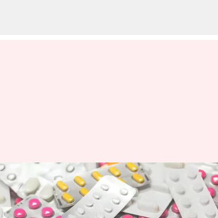
Talcum powder in antibiotics:
ప్రభుత్వాసుపత్రుల్లో నకిలీ
యాంటీబయాటిక్స్ సరఫరా..