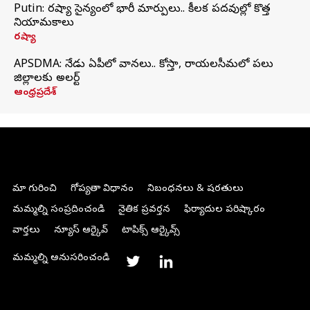
Putin: రష్యా సైన్యంలో భారీ మార్పులు.. కీలక పదవుల్లో కొత్త
నియామకాలు
రష్యా
APSDMA: నేడు ఏపీలో వానలు.. కోస్తా, రాయలసీమలో పలు
జిల్లాలకు అలర్ట్
ఆంధ్రప్రదేశ్
మా గురించి
గోప్యతా విధానం
నిబంధనలు & షరతులు
మమ్మల్ని సంప్రదించండి
నైతిక ప్రవర్తన
ఫిర్యాదుల పరిష్కారం
వార్తలు
న్యూస్ ఆర్కైవ్
టాపిక్స్ ఆర్కైవ్స్
మమ్మల్ని అనుసరించండి