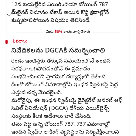
12న బయల్దేరిన ఎయిరిండియా బోయింగ్‌ 787
డ్రీమ్‌లైనర్‌ విమానం టేకాఫ్‌ అయిన కొద్ది క్షణాల్లోనే
కుప్పకూలిపోయిన విషయం తెలిసిందే.
మీరు
50%
శాతం పూర్తి చేశారు
వివరాలు
నివేదికలను DGCAకి సమర్పించాలి
రెండు ఇంజిన్లకు తక్కువ సమయంలోనే ఇంధన
సరఫరా ఆగిపోవడంతోనే ఈ ప్రమాదం
సంభవించిందని ప్రాథమిక దర్యాప్తులో తేలింది.
దీంతో బోయింగ్‌ విమానాల్లోని ఇంధన స్విచ్‌లపై పెద్ద
ఎత్తున చర్చ మొదలైంది.
మరోవైపు, ఈ ఇంధన స్విచ్‌లపై డైరెక్టరేట్‌ జనరల్‌ ఆఫ్‌
సివిల్‌ ఏవియేషన్‌ (DGCA) దేశీయ ఎయిర్‌లైన్స్‌
సంస్థలకు కీలక ఆదేశాలు జారీ చేసింది.
తమ వద్ద ఉన్న బోయింగ్‌ 787, 737 విమానాల్లో
ఇంధన స్విచ్‌ల లాకింగ్‌ వ్యవస్థలను పర్యవేక్షించాలని