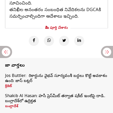
సూచించింది.
తనిఖీల అనంతరం సంబంధిత నివేదికలను DGCAకి
సమర్పించాల్సిందిగా ఆదేశాలు ఇచ్చింది.
మీరు పూర్తి చేశారు
తాజా వార్తలు
Jos Buttler: నా రికార్డును వైభవ్ సూర్యవంశీ బద్దలు కొట్టే అవకాశం
ఉంది: జాస్ బట్లర్
క్రికెట్
Shakib Al Hasan: హసీనా ప్రెస్‌మీట్‌ తర్వాత షకీబ్‌ ఇంటిపై దాడి..
బంగ్లాదేశ్‌లో ఉద్రిక్తత
బంగ్లాదేశ్