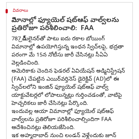
వివరాలు
విమానాల్లో ఫ్యూయెల్‌ షట్‌ఆఫ్ వాల్వ్‌లను
ప్రతిరోజూ పరిశీలించాలి: FAA
787 డ్రీమ్‌లైనర్‌తో పాటు ఐదు రకాల బోయింగ్‌
విమానాల్లో ఉపయోగిస్తున్న ఇంధన స్విచ్‌లపై, భద్రతా
పరంగా మే 15న నోటీసు జారీ చేసినట్లు సీఏఏ
వెల్లడించింది.
అమెరికాకు చెందిన ఫెడరల్‌ ఏవియేషన్‌ అడ్మినిస్ట్రేషన్
(FAA) చేపట్టిన ఎయిర్‌వర్తినెస్ డైరెక్టివ్‌ (AD)లో ఈ
స్విచ్‌లలోని ఇంజిన్‌ ఫ్యూయెల్‌ షట్‌ఆఫ్ వాల్వ్
యాక్టువేటర్లలో లోపాలున్నట్లు గుర్తించడంతో, వాటిపై
హెచ్చరికలు జారీ చేసినట్లు పేర్కొంది.
ఇందువల్ల ఆయా విమానాల్లో ఫ్యూయెల్‌ షట్‌ఆఫ్
వాల్వ్‌లను ప్రతిరోజూ పరిశీలించాల్సిందిగా FAA
ఆదేశించినట్లు తెలియజేసింది.
ఇక అహ్మదాబాద్‌ నుంచి లండన్‌ వెళ్లేందుకు జూన్