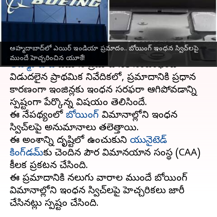
హెచ్చరించిన యూకే!
వ్రాసిన వారు
Jul 15, 2025
09:51 am
Sirish Praharaju
ఈ వార్తాకథనం ఏంటి
అహ్మదాబాద్‌లో ఎయిర్ ఇండియా ప్రమాదం.. బోయింగ్ ఇంధన స్విచ్‌లపై
ముందే హెచ్చరించిన యూకే!
అహ్మదాబాద్‌
విమాన ప్రమాదానికి సంబంధించి
విడుదలైన ప్రాథమిక నివేదికలో, ప్రమాదానికి ప్రధాన
కారణంగా ఇంజిన్లకు ఇంధన సరఫరా ఆగిపోవడాన్ని
స్పష్టంగా పేర్కొన్న విషయం తెలిసిందే.
ఈ నేపథ్యంలో
బోయింగ్‌
విమానాల్లోని ఇంధన
స్విచ్‌లపై అనుమానాలు తలెత్తాయి.
ఈ అంశాన్ని దృష్టిలో ఉంచుకుని
యునైటెడ్
కింగ్‌డమ్‌
కు చెందిన పౌర విమానయాన సంస్థ (CAA)
కీలక ప్రకటన చేసింది.
ఈ ప్రమాదానికి నలుగు వారాల ముందే బోయింగ్‌
విమానాల్లోని ఇంధన స్విచ్‌లపై హెచ్చరికలు జారీ