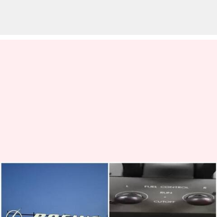
Boeing: అహ్మదాబాద్‌లో ఎయిర్
ఇండియా ప్రమాదం.. బోయింగ్
ఇంధన స్విచ్‌లపై ముందే