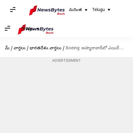
మరింత
Telugu
Telugu
హోమ్
/
వార్తలు
/
భారతదేశం వార్తలు
/
Boeing: అహ్మదాబాద్‌లో ఎయిర్ ఇండియా ప్రమాదం.. బోయింగ్ ఇంధన స్విచ్‌లపై ముందే హెచ్చరించిన యూకే!
ADVERTISEMENT