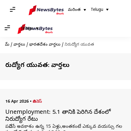
మరింత
Telugu
Telugu
హోమ్
/
వార్తలు
/
భారతదేశం వార్తలు
/
నిరుద్యోగ యువత
నిరుద్యోగ యువత: వార్తలు
16 Apr 2026
•
బిజినెస్
Unemployment: 5.1 శాతానికి పెరిగిన దేశంలో
నిరుద్యోగ రేటు
పనిచేసే అవకాశం ఉన్న 15 ఏళ్లు,అంతకంటే ఎక్కువ వయస్సు గల