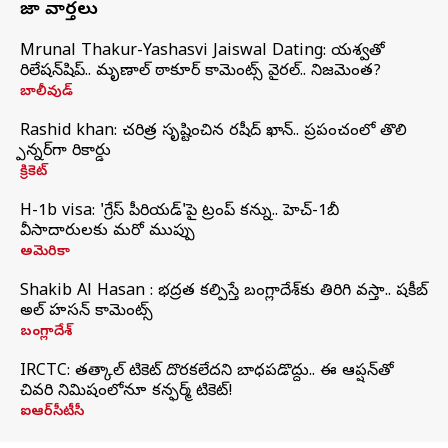
తాజా వార్తలు
Mrunal Thakur-Yashasvi Jaiswal Dating: యశస్వితో
రిలేషన్‌షిప్.. మృణాల్ ఠాకూర్ కామెంట్స్ వైరల్.. నిజమెంత?
బాలీవుడ్
Rashid khan: చరిత్ర సృష్టించిన రషీద్ ఖాన్.. ప్రపంచంలో తొలి
స్పిన్నర్‌గా రికార్డు
క్రికెట్
H-1b visa: 'గ్రేస్‌ పీరియడ్‌'పై ట్రంప్‌ కన్ను.. హెచ్‌-1బీ
వీసాదారులకు మరో ముప్పు
అమెరికా
Shakib Al Hasan : భద్రత కల్పిస్తే బంగ్లాదేశ్‌కు తిరిగి వస్తా.. షకీబ్
అల్ హసన్ కామెంట్స్
బంగ్లాదేశ్
IRCTC: తత్కాల్ టికెట్ దొరకలేదని బాధపడొద్దు.. ఈ ఆప్షన్‌తో
చివరి నిమిషంలోనూ కన్ఫర్మ్ టికెట్!
ఐఆర్‌సీటీసీ