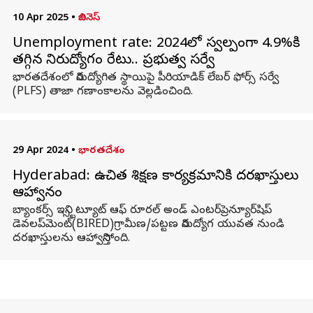
10 Apr 2025
•
బిజినెస్
Unemployment rate: 2024లో స్వల్పంగా 4.9%కి
తగ్గిన నిరుద్యోగం రేటు.. ప్రభుత్వ సర్వే
భారతదేశంలో నిరుద్యోగిత స్థాయిపై పీరియాడిక్ లేబర్ ఫోర్స్ సర్వే
(PLFS) తాజా గణాంకాలను వెల్లడించింది.
29 Apr 2024
•
భారతదేశం
Hyderabad: ఉచిత శిక్షణ కార్యక్రమానికి దరఖాస్తులు
ఆహ్వానం
బ్యాంకర్స్ ఇన్స్టిట్యూట్ ఆఫ్ రూరల్ అండ్ ఎంటర్‌ప్రెన్యూర్‌షిప్
డెవలప్‌మెంట్(BIRED)గ్రామీణ/పట్టణ నిరుద్యోగ యువత నుండి
దరఖాస్తులను ఆహ్వానిస్తోంది.