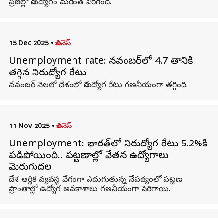
ప్రజల్లో నిరుద్యోగం మరింత పెరిగింది.
15 Dec 2025
•
బిజినెస్
Unemployment rate: నవంబర్‌లో 4.7 శాతానికి
తగ్గిన నిరుద్యోగ రేటు
నవంబర్ నెలలో దేశంలో నిరుద్యోగ రేటు గణనీయంగా తగ్గింది.
11 Nov 2025
•
బిజినెస్
Unemployment: భారత్‌లో నిరుద్యోగ రేటు 5.2%కి
పడిపోయింది.. పట్టణాల్లో వేతన ఉద్యోగాలు
మెరుగుదల
దేశ ఆర్థిక వ్యవస్థ వేగంగా ఎదుగుతున్న నేపథ్యంలో పట్టణ
ప్రాంతాల్లో ఉద్యోగ అవకాశాలు గణనీయంగా పెరిగాయి.