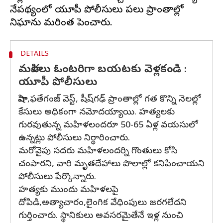
నేపథ్యంలో యూపీ పోలీసులు పలు ప్రాంతాల్లో
DETAILS
మహిళలు ఓంటరిగా బయటకు వెళ్లకండి :
యూపీ పోలీసులు
షాహి,ఫతేగంజ్ వెస్ట్, షీష్‌గఢ్ ప్రాంతాల్లో గత కొన్ని నెలల్లో
కేసులు అధికంగా నమోదయ్యాయి. హత్యలకు
గురవుతున్న మహిళలందరూ 50-65 ఏళ్ల వయసులో
ఉన్నట్లు పోలీసులు నిర్థారించారు.
మరోవైపు సదరు మహిళలందర్ని గొంతులు కోసి
చంపారని, వారి మృతదేహాలు పొలాల్లో కనిపించాయని
పోలీసులు పేర్కొన్నారు.
హత్యకు ముందు మహిళలపై
దోపిడి,అత్యాచారం,లైంగిక వేధింపులు జరగలేదని
గుర్తించారు. స్థానికులు అవసరమైతేనే ఇళ్ల నుంచి