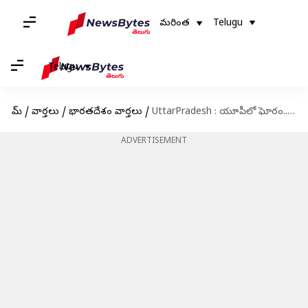
మరింత
Telugu
Telugu
హోమ్
/
వార్తలు
/
భారతదేశం వార్తలు
/
UttarPradesh : యూపీలో ఘోరం.. 6నెలల్లో 9మంది మహిళల వరుస హత్య
ADVERTISEMENT