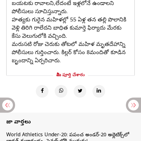
బయటకు రావాలని,లేదంటే ఇళ్లలోనే ఉండాలని
పోలీసులు సూచిస్తున్నారు.
హత్యకు గురైన మహిళల్లో 55 ఏళ్ల తన తల్లి పొలానికి
వెళ్లి తిరిగి రాలేదని బాధిత కుమార్తె ఫిర్యాదు మేరకు
కేసు వెలుగులోకి వచ్చింది.
మరుసటి రోజు చెరుకు తోటలో మహిళ మృతదేహాన్ని
పోలీసులు గుర్తించారు. కిల్లర్ కోసం 8మందితో కూడిన
బృందాన్ని ఏర్పరిచారు.
మీరు పూర్తి చేశారు
తాజా వార్తలు
World Athletics Under-20: ప్రపంచ అండర్-20 అథ్లెటిక్స్‌లో