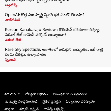
భారత్‌ శుభారంభం.. ఫైనల్స్‌లోకి ముగ్గురు!
అథ్లెటిక్స్
OpenAI: కొత్త ఏఐ స్మార్ట్ స్పీకర్ ధర ఎంతో తెలుసా?
చాట్‌జీపీటీ
Korean Kanakaraju Review : కొరియన్ కనకరాజు రివ్యూ..
వరుణ్ తేజ్ కామెడీ వర్కౌట్ అయ్యిందా?
వరుణ్ తేజ్
Rare Sky Spectacle: ఆకాశంలో అరుదైన అద్భుతం.. ఒకే రాత్రి
రెండు చీకట్లు, ఉల్కాపాతం
స్పెయిన్
మా గురించి
గోప్యతా విధానం
నిబంధనలు & షరతులు
మమ్మల్ని సంప్రదించండి
నైతిక ప్రవర్తన
ఫిర్యాదుల పరిష్కారం
వార్తలు
న్యూస్ ఆర్కైవ్
టాపిక్స్ ఆర్కైవ్స్