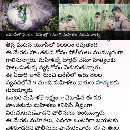
వ్రాసిన వారు
Dec 01, 2023
06:23 pm
TEJAVYAS BESTHA
ఈ వార్తాకథనం ఏంటి
ఉత్తర్‌ప్రదేశ్
రాష్ట్రంలో దారుణం చోటు చేసుకుంది. గత
యూపీలో ఘోరం.. 6నెలల్లో 9మంది మహిళల వరుస హత్య
6 నెలల్లో 9 మంది మహిళలను వరుసగా హత్య చేసిన
తీవ్ర ఘటన యూపీలో కలకలం రేపుతోంది.
ఈ మేరకు హంతకుడి కోసం పోలీసులు ముమ్మురంగా
గాలిస్తున్నారు. మహిళల్నే టార్గెట్ చేస్తూ హత్యలకు
పాల్పడుతున్న వ్యక్తి కోసం వెతుకుతున్నారు.
ఈ ఏడాది జూన్ నుంచి బరేలీలో ఆరు నెలల
వ్యవధిలోనే 9 మంది మహిళలు దారుణ
హత్య
లకు
గురయ్యారు.
ఒంటరి మహిళలే లక్ష్యంగా వేటాడిన ఈ నర
హంతకుడు మహిళలు కనిపిస్తే తీవ్రంగా
విరుచుకుపడేవాడని పోలీసులు అంటున్నారు.
ఈ మేరకు మహిళలు, ఎవరూ ఒంటరిగా బయటకు
వెళ్లకూడదని పోలీసులు హెచ్చరించారు. ఈ హత్యల