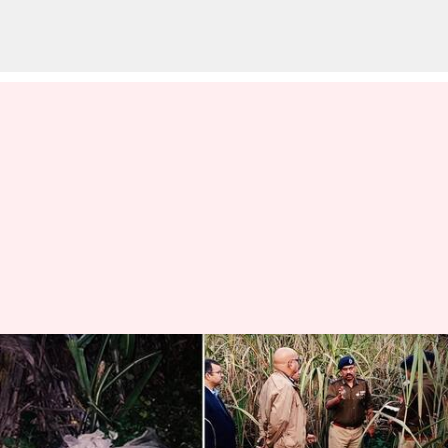
UttarPradesh : యూపీలో ఘోరం..
6నెలల్లో 9మంది మహిళల వరుస
హత్య