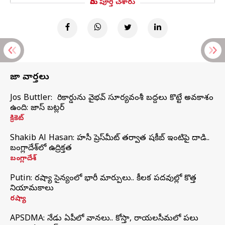
మీరు పూర్తి చేశారు
తాజా వార్తలు
Jos Buttler: నా రికార్డును వైభవ్ సూర్యవంశీ బద్దలు కొట్టే అవకాశం
ఉంది: జాస్ బట్లర్
క్రికెట్
Shakib Al Hasan: హసీనా ప్రెస్‌మీట్‌ తర్వాత షకీబ్‌ ఇంటిపై దాడి..
బంగ్లాదేశ్‌లో ఉద్రిక్తత
బంగ్లాదేశ్
Putin: రష్యా సైన్యంలో భారీ మార్పులు.. కీలక పదవుల్లో కొత్త
నియామకాలు
రష్యా
APSDMA: నేడు ఏపీలో వానలు.. కోస్తా, రాయలసీమలో పలు