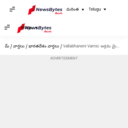
మరింత
Telugu
Telugu
హోమ్
/
వార్తలు
/
భారతదేశం వార్తలు
/
Vallabhaneni Vamsi: అక్రమ మైనింగ్‌ కేసులో..సుప్రీంకోర్టులో వల్లభనేని వంశీకి చుక్కెదురు
ADVERTISEMENT