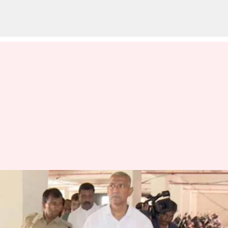
Vallabhaneni Vamsi: అక్రమ
మైనింగ్‌ కేసులో..సుప్రీంకోర్టులో
వల్లభనేని వంశీకి చుక్కెదురు