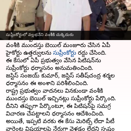
వ్రాసిన వారు
Jul 17, 2025
12:11 pm
Sirish Praharaju
ఈ వార్తాకథనం ఏంటి
గన్నవరం
వైసీపీ
నేత
వల్లభనేని వంశీ
కి సుప్రీంకోర్టులో
సుప్రీంకోర్టులో వల్లభనేని వంశీకి చుక్కెదురు
ఎదురుదెబ్బ తగిలింది.
వంశీకి ముందస్తు బెయిల్‌ మంజూరు చేసిన ఏపీ
హైకోర్టు ఉత్తర్వులను
సుప్రీంకోర్టు
రద్దు చేసింది.
ఈ కేసులో ఏపీ ప్రభుత్వం వేసిన పిటిషన్‌ను
సుప్రీంకోర్టు ధర్మాసనం అనుమతించింది.
జస్టిస్‌ సంజయ్‌ కుమార్‌, జస్టిస్‌ సతీష్‌చంద్ర శర్మల
ధర్మాసనం ఈ అంశాన్ని పరిశీలించింది.
రాష్ట్ర ప్రభుత్వం వాదనలు వినకుండా వంశీకి
ముందస్తు బెయిల్‌ ఇచ్చినట్లు సుప్రీంకోర్టు పేర్కొంది.
దీనిని తప్పుగా పేర్కొంటూ, ఈ పిటిషన్‌పై సమగ్ర
విచారణ చేపట్టాలని ధర్మాసనం ఆదేశించింది.
అయితే, ఇప్పటి వరకు ఈ కేసు మెరిట్స్‌ లేదా పీటీ
వారెంట్ల విషయాలపై నేరుగా వెళ్లడం లేదని స్పష్టం