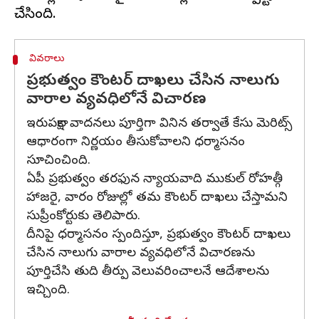
వివరాలు
ప్రభుత్వం కౌంటర్‌ దాఖలు చేసిన నాలుగు
వారాల వ్యవధిలోనే విచారణ
ఇరుపక్షాల వాదనలు పూర్తిగా వినిన తర్వాతే కేసు మెరిట్స్‌
ఆధారంగా నిర్ణయం తీసుకోవాలని ధర్మాసనం
సూచించింది.
ఏపీ ప్రభుత్వం తరఫున న్యాయవాది ముకుల్‌ రోహత్గీ
హాజరై, వారం రోజుల్లో తమ కౌంటర్‌ దాఖలు చేస్తామని
సుప్రీంకోర్టుకు తెలిపారు.
దీనిపై ధర్మాసనం స్పందిస్తూ, ప్రభుత్వం కౌంటర్‌ దాఖలు
చేసిన నాలుగు వారాల వ్యవధిలోనే విచారణను
పూర్తిచేసి తుది తీర్పు వెలువరించాలనే ఆదేశాలను
ఇచ్చింది.