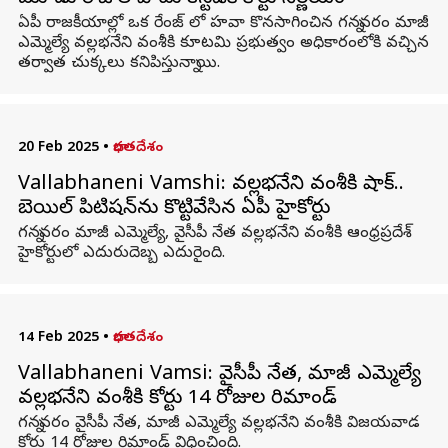
ఏపీ రాజకీయాల్లో ఒక రేంజ్ లో హవా కొనసాగించిన గన్నవరం మాజీ
ఎమ్మెల్యే వల్లభనేని వంశీకి కూటమి ప్రభుత్వం అధికారంలోకి వచ్చిన
తర్వాత చుక్కలు కనిపిస్తున్నాయి.
20 Feb 2025
•
భారతదేశం
Vallabhaneni Vamshi: వల్లభనేని వంశీకి షాక్..
బెయిల్‌ పిటిషన్‌ను కొట్టివేసిన ఏపీ హైకోర్టు
గన్నవరం మాజీ ఎమ్మెల్యే, వైసీపీ నేత వల్లభనేని వంశీకి ఆంధ్రప్రదేశ్
హైకోర్టులో ఎదురుదెబ్బ ఎదురైంది.
14 Feb 2025
•
భారతదేశం
Vallabhaneni Vamsi: వైసీపీ నేత, మాజీ ఎమ్మెల్యే
వల్లభనేని వంశీకి కోర్టు 14 రోజుల రిమాండ్
గన్నవరం వైసీపీ నేత, మాజీ ఎమ్మెల్యే వల్లభనేని వంశీకి విజయవాడ
కోర్టు 14 రోజుల రిమాండ్‌ విధించింది.