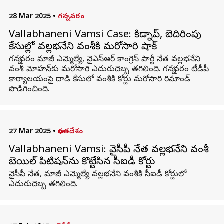
28 Mar 2025
•
గన్నవరం
Vallabhaneni Vamsi Case: కిడ్నాప్, బెదిరింపు
కేసుల్లో వల్లభనేని వంశీకి మరోసారి షాక్
గన్నవరం మాజీ ఎమ్మెల్యే, వైఎస్ఆర్ కాంగ్రెస్ పార్టీ నేత వల్లభనేని
వంశీ మోహన్‌కు మరోసారి ఎదురుదెబ్బ తగిలింది. గన్నవరం టీడీపీ
కార్యాలయంపై దాడి కేసులో వంశీకి కోర్టు మరోసారి రిమాండ్
పొడిగించింది.
27 Mar 2025
•
భారతదేశం
Vallabhaneni Vamsi: వైసీపీ నేత వల్లభనేని వంశీ
బెయిల్‌ పిటిషన్‌ను కొట్టేసిన సీఐడీ కోర్టు
వైసీపీ నేత, మాజీ ఎమ్మెల్యే వల్లభనేని వంశీకి సీఐడీ కోర్టులో
ఎదురుదెబ్బ తగిలింది.