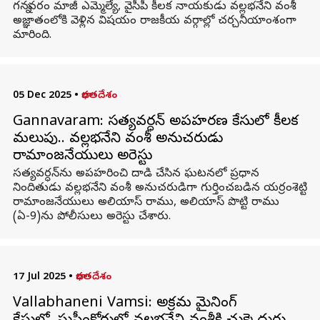
గన్నవరం మాజీ ఎమ్మెల్యే, వైసీపీ కీలక నాయకుడు వల్లభనేని వంశీ
అజ్ఞాతంలోకి వెళ్లిన విషయం రాజకీయ వర్గాల్లో చర్చనీయాంశంగా
మారింది.
05 Dec 2025
•
భారతదేశం
Gannavaram: సత్యవర్ధన్‌ అపహరణ కేసులో కీలక
మలుపు.. వల్లభనేని వంశీ అనుచరుడు
రామాంజనేయులు అరెస్టు
సత్యవర్ధన్‌ను అపహరించి దాడి చేసిన ఘటనలో ప్రధాన
నిందితుడు వల్లభనేని వంశీ అనుచరుడిగా గుర్తించబడిన యర్రంశెట్టి
రామాంజనేయులు అలియాస్‌ రాము, అలియాస్‌ పొట్టి రాము
(ఏ-9)ను పోలీసులు అరెస్టు చేశారు.
17 Jul 2025
•
భారతదేశం
Vallabhaneni Vamsi: అక్రమ మైనింగ్‌