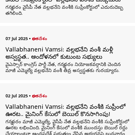
కేసులో..సుప్రీంకోర్టులో వల్లభనేని వంశీకి చుక్కెదురు
గన్నవరం వైసీపీ నేత వల్లభనేని వంశీకి సుప్రీంకోర్టులో ఎదురుదెబ్బ
తగిలింది.
07 Jul 2025
•
భారతదేశం
Vallabhaneni Vamsi: వల్లభనేని వంశీ మళ్లీ
అస్వస్థత.. ఆందోళనలో కుటుంబ సభ్యులు
వైఎస్సార్ కాంగ్రెస్ పార్టీ నేత, గన్నవరం నియోజకవర్గానికి చెందిన
మాజీ ఎమ్మెల్యే వల్లభనేని వంశీ తీవ్ర అస్వస్థతకు గురయ్యారు.
02 Jul 2025
•
భారతదేశం
Vallabhaneni Vamsi: వల్లభనేని వంశీకి సుప్రీంలో
ఊరట.. మైనింగ్ కేసులో బెయిల్ కొనసాగింపు!
గన్నవరం మాజీ ఎమ్మెల్యే, వైసీపీ నేత వల్లభనేని వంశీకి సుప్రీంకోర్టులో
ఊరట లభించింది. మైనింగ్ కేసులో వంశీకి ముందస్తు బెయిల్ రద్దు
చేయాలంటూ ఆంధ్రప్రదేశ్ ప్రభుత్వం వేసిన అభ్యర్థనపై బుధవారం