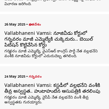
విచారణ జరిగింది.
26 May 2025
•
భారతదేశం
Vallabhaneni Vamsi: నూజివీడు కోర్టులో
గన్నవరం మాజీ ఎమ్మెల్యేకి చుక్కెదురు… బెయిల్
పిటిషన్‌ కొట్టివేసిన కోర్టు
గన్నవరం మాజీ ఎమ్మెల్యే, వైఎస్ఆర్ కాంగ్రెస్ పార్టీ నేత వల్లభనేని
వంశీకి నూజివీడు కోర్టులో ఎదురుదెబ్బ తగిలింది.
24 May 2025
•
గన్నవరం
Vallabhaneni Vamsi: కస్టడీలో వల్లభనేని వంశీకి
తీవ్ర అస్వస్థత.. హుటాహుటిన ఆసుపత్రికి తరలింపు
గన్నవరం మాజీ ఎమ్మెల్యే, వైసీపీ నేత వల్లభనేని వంశీ తీవ్ర
అస్వస్థతకు గురయ్యారు.