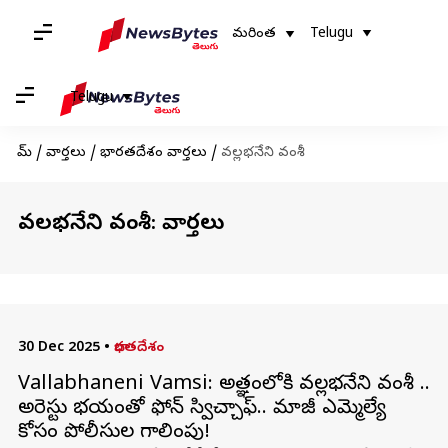
మరింత
Telugu
Telugu
హోమ్
/
వార్తలు
/
భారతదేశం వార్తలు
/
వల్లభనేని వంశీ
వల్లభనేని వంశీ: వార్తలు
30 Dec 2025
•
భారతదేశం
Vallabhaneni Vamsi: అజ్ఞాతంలోకి వల్లభనేని వంశీ ..
అరెస్టు భయంతో ఫోన్ స్విచ్చాఫ్.. మాజీ ఎమ్మెల్యే
కోసం పోలీసుల గాలింపు!