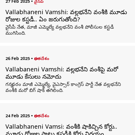
27 Feb 2025
•
వైసీపీ
Vallabhaneni Vamshi: వల్లభనేని వంశీకి మూడు
రోజుల కస్టడీ.. ఏం జరుగుతోంది?
వైసీపీ నేత, మాజీ ఎమ్మెల్యే వల్లభనేని వంశీ పోలీసుల కస్టడీ
ముగిసింది.
26 Feb 2025
•
భారతదేశం
Vallabaneni Vamshi: వల్లభనేని వంశీపై మరో
మూడు కేసులు నమోదు
గన్నవరం మాజీ ఎమ్మెల్యే, వైఎస్సార్ కాంగ్రెస్ పార్టీ నేత వల్లభనేని
వంశీకి మరో బిగ్ షాక్ తగిలింది.
24 Feb 2025
•
భారతదేశం
Vallabhaneni Vamsi: వంశీకి షాకిచ్చిన కోర్టు..
మూడు రోజుల పాటు కస్టడీకి కోర్టు నిర్ణయం