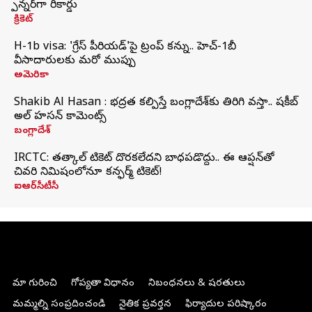
స్పిన్నర్‌గా రికార్డు
క్రికెట్
H-1b visa: 'గ్రేస్‌ పీరియడ్‌'పై ట్రంప్‌ కన్ను.. హెచ్‌-1బీ
వీసాదారులకు మరో ముప్పు
అమెరికా
Shakib Al Hasan : భద్రత కల్పిస్తే బంగ్లాదేశ్‌కు తిరిగి వస్తా.. షకీబ్
అల్ హసన్ కామెంట్స్
బంగ్లాదేశ్
IRCTC: తత్కాల్ టికెట్ దొరకలేదని బాధపడొద్దు.. ఈ ఆప్షన్‌తో
చివరి నిమిషంలోనూ కన్ఫర్మ్ టికెట్!
ఐఆర్‌సీటీసీ
మా గురించి
గోప్యతా విధానం
నిబంధనలు & షరతులు
మమ్మల్ని సంప్రదించండి
నైతిక ప్రవర్తన
ఫిర్యాదుల పరిష్కారం