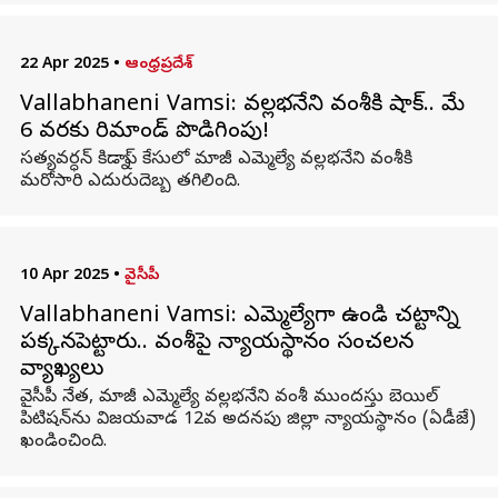
22 Apr 2025
•
ఆంధ్రప్రదేశ్
Vallabhaneni Vamsi: వల్లభనేని వంశీకి షాక్‌.. మే
6 వరకు రిమాండ్ పొడిగింపు!
సత్యవర్ధన్ కిడ్నాప్ కేసులో మాజీ ఎమ్మెల్యే వల్లభనేని వంశీకి
మరోసారి ఎదురుదెబ్బ తగిలింది.
10 Apr 2025
•
వైసీపీ
Vallabhaneni Vamsi: ఎమ్మెల్యేగా ఉండి చట్టాన్ని
పక్కనపెట్టారు.. వంశీపై న్యాయస్థానం సంచలన
వ్యాఖ్యలు
వైసీపీ నేత, మాజీ ఎమ్మెల్యే వల్లభనేని వంశీ ముందస్తు బెయిల్‌
పిటిషన్‌ను విజయవాడ 12వ అదనపు జిల్లా న్యాయస్థానం (ఏడీజే)
ఖండించింది.