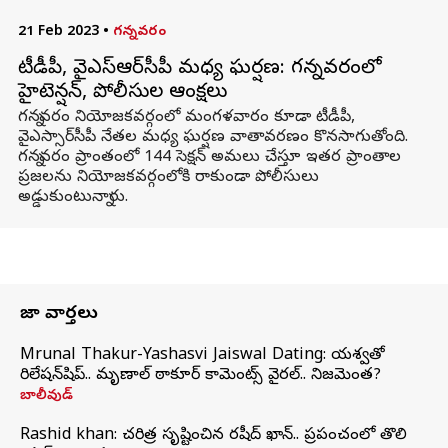
21 Feb 2023
•
గన్నవరం
టీడీపీ, వైఎస్‌ఆర్‌సీపీ మధ్య ఘర్షణ: గన్నవరంలో
హైటెన్షన్, పోలీసుల ఆంక్షలు
గన్నవరం నియోజకవర్గంలో మంగళవారం కూడా టీడీపీ,
వైఎస్సార్‌సీపీ నేతల మధ్య ఘర్షణ వాతావరణం కొనసాగుతోంది.
గన్నవరం ప్రాంతంలో 144 సెక్షన్ అమలు చేస్తూ ఇతర ప్రాంతాల
ప్రజలను నియోజకవర్గంలోకి రాకుండా పోలీసులు
అడ్డుకుంటున్నారు.
తాజా వార్తలు
Mrunal Thakur-Yashasvi Jaiswal Dating: యశస్వితో
రిలేషన్‌షిప్.. మృణాల్ ఠాకూర్ కామెంట్స్ వైరల్.. నిజమెంత?
బాలీవుడ్
Rashid khan: చరిత్ర సృష్టించిన రషీద్ ఖాన్.. ప్రపంచంలో తొలి