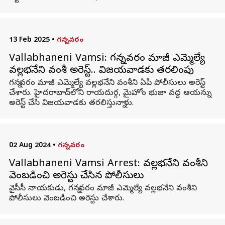
13 Feb 2025
•
గన్నవరం
Vallabhaneni Vamsi: గన్నవరం మాజీ ఎమ్మెల్యే
వల్లభనేని వంశీ అరెస్ట్.. విజయవాడకు తరలింపు
గన్నవరం మాజీ ఎమ్మెల్యే వల్లభనేని వంశీని ఏపీ పోలీసులు అరెస్ట్
చేశారు. హైదరాబాద్‌లోని రాయదుర్గ, మైహోం భుజా వద్ద ఆయన్ను
అరెస్ట్ చేసి విజయవాడకు తరలిస్తున్నారు.
02 Aug 2024
•
గన్నవరం
Vallabhaneni Vamsi Arrest: వల్లభనేని వంశీని
వెంబడించి అరెస్టు చేసిన పోలీసులు
వైసీసీ నాయకుడు, గన్నవరం మాజీ ఎమ్మెల్యే వల్లభనేని వంశీని
పోలీసులు వెంబడించి అరెస్టు చేశారు.