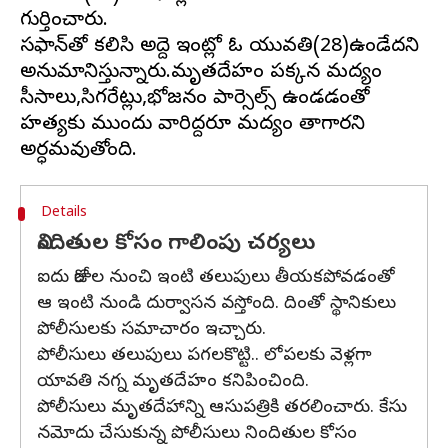
గుర్తించారు.
సఫాన్‌తో కలిసి అద్దె ఇంట్లో ఓ యువతి(28)ఉండేదని
అనుమానిస్తున్నారు.మృతదేహం పక్కన మద్యం
సీసాలు,సిగరేట్లు,భోజనం పార్సెల్స్ ఉండడంతో
హత్యకు ముందు వారిద్దరూ మద్యం తాగారని
Details
నిందితుల కోసం గాలింపు చర్యలు
ఐదు రోజుల నుంచి ఇంటి తలుపులు తీయకపోవడంతో
ఆ ఇంటి నుండి దుర్వాసన వస్తోంది. దింతో స్థానికులు
పోలీసులకు సమాచారం ఇచ్చారు.
పోలీసులు తలుపులు పగలకొట్టి.. లోపలకు వెళ్లగా
యావతి నగ్న మృతదేహం కనిపించింది.
పోలీసులు మృతదేహాన్ని ఆసుపత్రికి తరలించారు. కేసు
నమోదు చేసుకున్న పోలీసులు నిందితుల కోసం