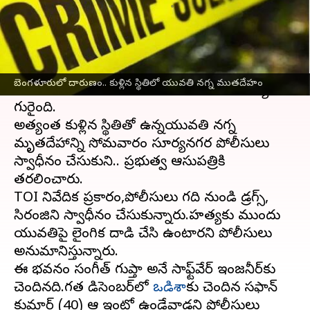
వ్రాసిన వారు
Mar 13, 2024
11:09 am
Sirish Praharaju
ఈ వార్తాకథనం ఏంటి
బెంగళూరు
లోని చందాపురలోని హెడ్‌మాస్టర్‌ లేఔట్‌ లో
బెంగళూరులో దారుణం.. కుళ్లిన స్థితిలో యువతి నగ్న ముతదేహం
సోమవారం ఉదయం ఒక మహిళ దారుణ హత్యకు
గురైంది.
అత్యంత కుళ్లిన స్థితితో ఉన్నయువతి నగ్న
మృతదేహాన్ని సోమవారం సూర్యనగర పోలీసులు
స్వాధీనం చేసుకుని.. ప్రభుత్వ ఆసుపత్రికి
తరలించారు.
TOI నివేదిక ప్రకారం,పోలీసులు గది నుండి డ్రగ్స్,
సిరంజిని స్వాధీనం చేసుకున్నారు.హత్యకు ముందు
యువతిపై లైంగిక దాడి చేసి ఉంటారని పోలీసులు
అనుమానిస్తున్నారు.
ఈ భవనం సంగీత్ గుప్తా అనే సాఫ్ట్‌వేర్ ఇంజనీర్‌కు
చెందినది.గత డిసెంబర్‌లో
ఒడిశా
కు చెందిన సఫాన్‌
కుమార్‌ (40) ఆ ఇంట్లో ఉండేవాడని పోలీసులు