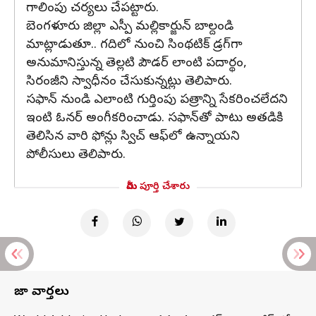
గాలింపు చర్యలు చేపట్టారు.
బెంగళూరు జిల్లా ఎస్పీ మల్లికార్జున్ బాల్దండి
మాట్లాడుతూ.. గదిలో నుంచి సింథటిక్ డ్రగ్‌గా
అనుమానిస్తున్న తెల్లటి పౌడర్ లాంటి పదార్థం,
సిరంజీని స్వాధీనం చేసుకున్నట్లు తెలిపారు.
సఫాన్ నుండి ఎలాంటి గుర్తింపు పత్రాన్ని సేకరించలేదని
ఇంటి ఓనర్ అంగీకరించాడు. సఫాన్‌తో పాటు అతడికి
తెలిసిన వారి ఫోన్లు స్విచ్ ఆఫ్‌లో ఉన్నాయని
పోలీసులు తెలిపారు.
మీరు పూర్తి చేశారు
తాజా వార్తలు