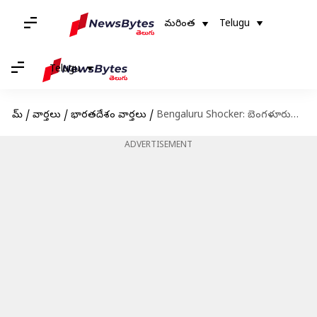
మరింత
Telugu
Telugu
హోమ్
/
వార్తలు
/
భారతదేశం వార్తలు
/
Bengaluru Shocker: బెంగళూరులో దారుణం.. కుళ్లిన స్థితిలో యువతి నగ్న ముతదేహం
ADVERTISEMENT