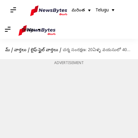
మరింత
Telugu
Telugu
హోమ్
/
వార్తలు
/
లైఫ్-స్టైల్ వార్తలు
/
చర్మ సంరక్షణ: 20ఏళ్ళ వయసులో 40ఏళ్ల వాళ్ళలా కనిపిస్తుంటే మానుకోవాల్సిన అలవాట్లు
ADVERTISEMENT