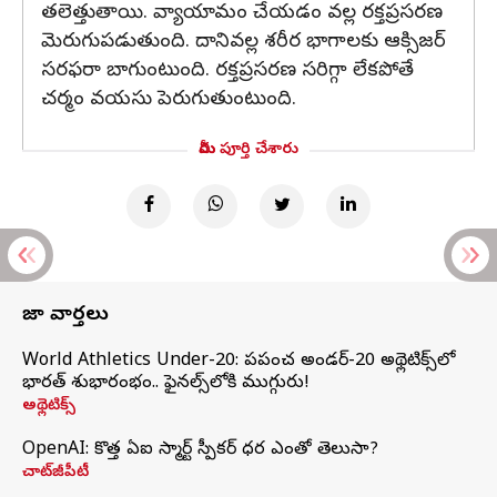
తలెత్తుతాయి. వ్యాయామం చేయడం వల్ల రక్తప్రసరణ
మెరుగుపడుతుంది. దానివల్ల శరీర భాగాలకు ఆక్సిజర్
సరఫరా బాగుంటుంది. రక్తప్రసరణ సరిగ్గా లేకపోతే
చర్మం వయసు పెరుగుతుంటుంది.
మీరు పూర్తి చేశారు
తాజా వార్తలు
World Athletics Under-20: ప్రపంచ అండర్-20 అథ్లెటిక్స్‌లో
భారత్‌ శుభారంభం.. ఫైనల్స్‌లోకి ముగ్గురు!
అథ్లెటిక్స్
OpenAI: కొత్త ఏఐ స్మార్ట్ స్పీకర్ ధర ఎంతో తెలుసా?
చాట్‌జీపీటీ