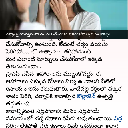
వ్రాసిన వారు
Jan 23, 2023
05:15 pm
Sriram Pranateja
ఈ వార్తాకథనం ఏంటి
మీ నిజమైన వయసు కన్నా మీ
చర్మం
వయసు ఎక్కువగా
చర్మాన్ని యవ్వనంగా ఉంచుకునేందుకు మానుకోవాల్సిన అలవాట్లు
కనిపిస్తుంటే మీరు పాటిస్తున్న అలవాట్లలో మార్పులు
చేసుకోవాల్సి ఉంటుంది. లేదంటే చర్మం వయసు
పెరిగిపోయి మీలో ఉత్సాహం తగ్గిపోతుంది.
మరి ఎలాంటి మార్పులు చేసుకోవాలో ఇక్కడ
తెలుసుకుందాం.
ప్రాసెస్ చేసిన ఆహారాలను ముట్టుకోవద్దు: ఈ
ఆహారాలు ఎక్కువ రోజులు నిల్వ ఉండాలని వీటిలో
రసాయనాలను కలుపుతారు. వాటివల్ల రక్తంలో చక్కెర
శాతం పెరిగి, చర్మానికి కావాల్సిన
కొల్లాజెన్
ఉత్పత్తి
తగ్గుతుంది.
కావాల్సినంత నిద్రపోవాలి: మనం నిద్రపోయే
సమయంలో చర్మ కణాలు రిపేరు అవుతుంటాయి.
నిద్ర
సరిగ్గా లేకపోతే చర్మ కణాలు రిపేర్ అవకుండా అలాగే