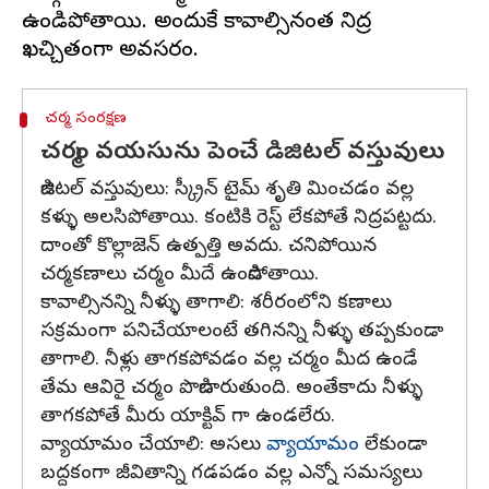
ఉండిపోతాయి. అందుకే కావాల్సినంత నిద్ర
చర్మ సంరక్షణ
చర్మం వయసును పెంచే డిజిటల్ వస్తువులు
డిజిటల్ వస్తువులు: స్క్రీన్ టైమ్ శృతి మించడం వల్ల
కళ్ళు అలసిపోతాయి. కంటికి రెస్ట్ లేకపోతే నిద్రపట్టదు.
దాంతో కొల్లాజెన్ ఉత్పత్తి అవదు. చనిపోయిన
చర్మకణాలు చర్మం మీదే ఉండిపోతాయి.
కావాల్సినన్ని నీళ్ళు తాగాలి: శరీరంలోని కణాలు
సక్రమంగా పనిచేయాలంటే తగినన్ని నీళ్ళు తప్పకుండా
తాగాలి. నీళ్లు తాగకపోవడం వల్ల చర్మం మీద ఉండే
తేమ ఆవిరై చర్మం పొడిబారుతుంది. అంతేకాదు నీళ్ళు
తాగకపోతే మీరు యాక్టివ్ గా ఉండలేరు.
వ్యాయామం చేయాలి: అసలు
వ్యాయామం
లేకుండా
బద్దకంగా జీవితాన్ని గడపడం వల్ల ఎన్నో సమస్యలు