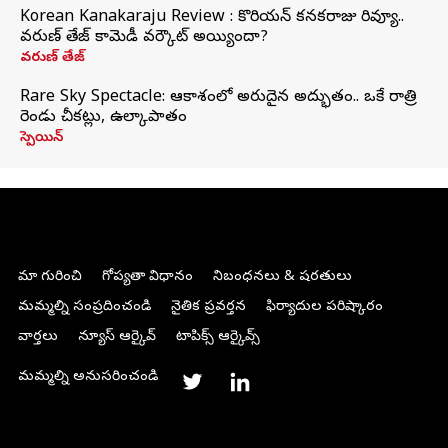
Korean Kanakaraju Review : కొరియన్ కనకరాజు రివ్యూ..
వరుణ్ తేజ్ కామెడీ వర్కౌట్ అయ్యిందా?
వరుణ్ తేజ్
Rare Sky Spectacle: ఆకాశంలో అరుదైన అద్భుతం.. ఒకే రాత్రి
రెండు చీకట్లు, ఉల్కాపాతం
స్పెయిన్
మా గురించి
గోప్యతా విధానం
నిబంధనలు & షరతులు
మమ్మల్ని సంప్రదించండి
నైతిక ప్రవర్తన
ఫిర్యాదుల పరిష్కారం
వార్తలు
న్యూస్ ఆర్కైవ్
టాపిక్స్ ఆర్కైవ్స్
మమ్మల్ని అనుసరించండి