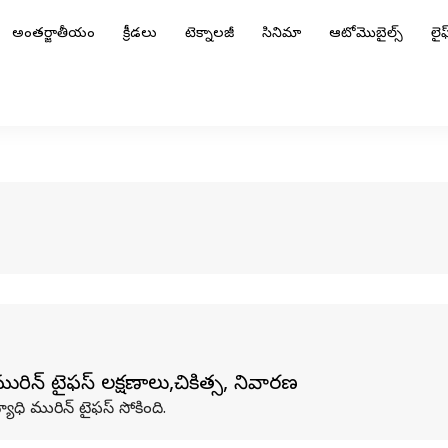
అంతర్జాతీయం
క్రీడలు
టెక్నాలజీ
సినిమా
ఆటోమొబైల్స్
లైఫ్
ిన్ టైఫస్‌ లక్షణాలు,చికిత్స, నివారణ
యాధి మురిన్ టైఫస్ సోకింది.