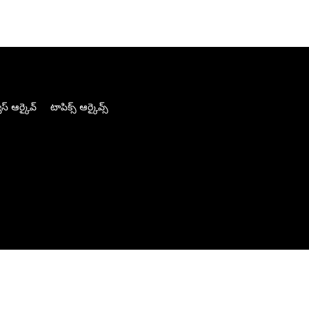
స్ ఆర్కైవ్
టాపిక్స్ ఆర్కైవ్స్