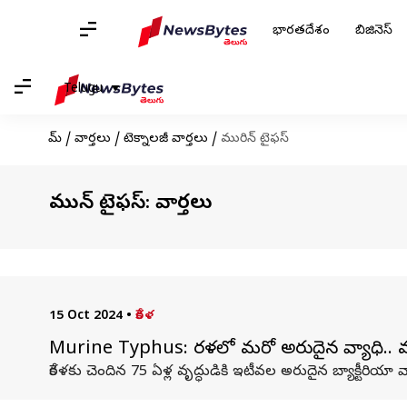
భారతదేశం
బిజినెస్
Telugu
హోమ్
/
వార్తలు
/
టెక్నాలజీ వార్తలు
/
మురిన్ టైఫస్
మురిన్ టైఫస్: వార్తలు
15 Oct 2024
•
కేరళ
Murine Typhus: కేరళలో మరో అరుదైన వ్యాధి.. ముర
కేరళకు చెందిన 75 ఏళ్ల వృద్ధుడికి ఇటీవల అరుదైన బ్యాక్టీరియా వ్