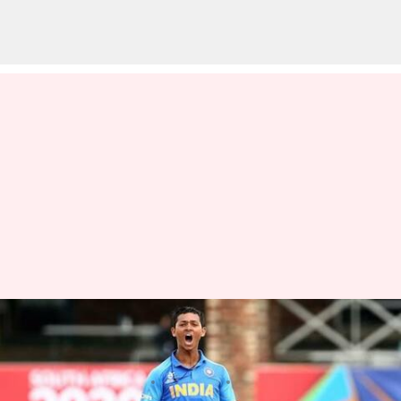
పానీపూరీ అమ్మిన కుర్రాడికి భారత
జట్టులో స్థానం
వ్రాసిన వారు
Jun 23, 2023
06:13 pm
Jayachandra Akuri