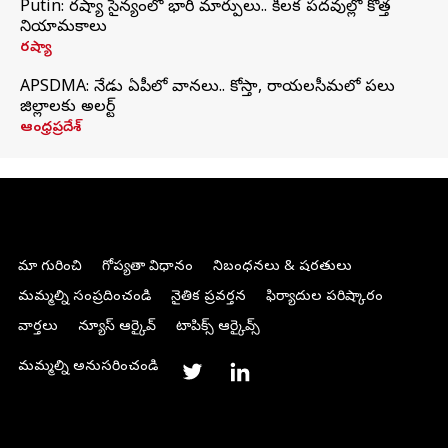
Putin: రష్యా సైన్యంలో భారీ మార్పులు.. కీలక పదవుల్లో కొత్త
నియామకాలు
రష్యా
APSDMA: నేడు ఏపీలో వానలు.. కోస్తా, రాయలసీమలో పలు
జిల్లాలకు అలర్ట్
ఆంధ్రప్రదేశ్
మా గురించి
గోప్యతా విధానం
నిబంధనలు & షరతులు
మమ్మల్ని సంప్రదించండి
నైతిక ప్రవర్తన
ఫిర్యాదుల పరిష్కారం
వార్తలు
న్యూస్ ఆర్కైవ్
టాపిక్స్ ఆర్కైవ్స్
మమ్మల్ని అనుసరించండి