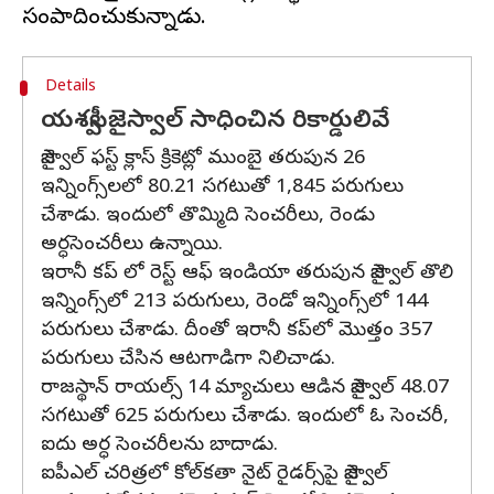
Details
యశస్వీ జైస్వాల్ సాధించిన రికార్డులివే
జైస్వాల్ ఫస్ట్ క్లాస్ క్రికెట్లో ముంబై తరుపున 26
ఇన్నింగ్స్‌లలో 80.21 సగటుతో 1,845 పరుగులు
చేశాడు. ఇందులో తొమ్మిది సెంచరీలు, రెండు
అర్ధసెంచరీలు ఉన్నాయి.
ఇరానీ కప్ లో రెస్ట్ ఆఫ్ ఇండియా తరుపున జైస్వాల్ తొలి
ఇన్నింగ్స్‌లో 213 పరుగులు, రెండో ఇన్నింగ్స్‌లో 144
పరుగులు చేశాడు. దీంతో ఇరానీ కప్‌లో మొత్తం 357
పరుగులు చేసిన ఆటగాడిగా నిలిచాడు.
రాజస్థాన్ రాయల్స్ 14 మ్యాచులు ఆడిన జైస్వాల్ 48.07
సగటుతో 625 పరుగులు చేశాడు. ఇందులో ఓ సెంచరీ,
ఐదు అర్ధ సెంచరీలను బాదాడు.
ఐపీఎల్ చరిత్రలో కోల్‌కతా నైట్ రైడర్స్‌పై జైస్వాల్