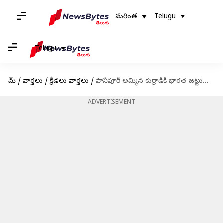
మరింత
Telugu
Telugu
హోమ్
/
వార్తలు
/
క్రీడలు వార్తలు
/
పానీపూరీ అమ్మిన కుర్రాడికి భారత జట్టులో స్థానం
ADVERTISEMENT