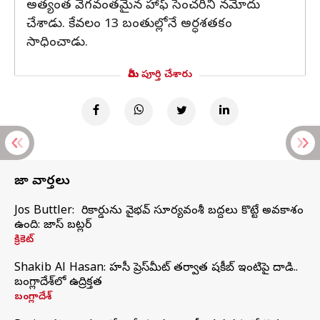
అత్యంత వేగవంతమైన హాఫ్ సెంచరీని నమోదు
చేశాడు. కేవలం 13 బంతుల్లోనే అర్ధశతకం
సాధించాడు.
మీరు పూర్తి చేశారు
తాజా వార్తలు
Jos Buttler: నా రికార్డును వైభవ్ సూర్యవంశీ బద్దలు కొట్టే అవకాశం
ఉంది: జాస్ బట్లర్
క్రికెట్
Shakib Al Hasan: హసీనా ప్రెస్‌మీట్‌ తర్వాత షకీబ్‌ ఇంటిపై దాడి..
బంగ్లాదేశ్‌లో ఉద్రిక్తత
బంగ్లాదేశ్