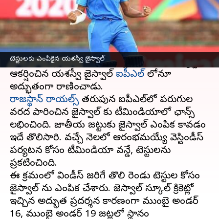
ఈ వార్తాకథనం ఏంటి
బతుకుతెరువు కోసం పానీపూరీ అమ్మిన కుర్రాడు నేడు
టీమిండియా
జట్టులో స్థానం సంపాదించుకున్నాడు.
టెస్టులకు ఎంపికైన యశస్వీ జైస్వాల్
దేశవాళీ క్రికెట్లో తిరుగులేని రికార్డులతో అందరి దృష్టిని
ఆకర్షించిన యశస్వీ జైస్వాల్
ఐపీఎల్
లోనూ
రాజస్థాన్ రాయల్స్
తరుపున ఐపీఎల్‌లో పరుగుల
వరద పారించిన జైస్వాల్ కు టీమిండియాలో ఛాన్స్
లభించింది. జాతీయ జట్టుకు జైస్వాల్ ఎంపిక కావడం
ఇదే తొలిసారి. వచ్చే నెలలో ఆరంభమయ్యే వెస్టిండీస్
పర్యటన కోసం టీమిండియా వన్డే, టెస్టులను
ప్రకటించింది.
ఈ క్రమంలో విండీస్ జరిగే తొలి రెండు టెస్టుల కోసం
జైస్వాల్ ను ఎంపిక చేశారు. జెస్వాల్ స్కూల్ క్రికెట్లో
ఇచ్చిన అద్భుత ప్రదర్శన కారణంగా ముంబై అండర్
16, ముంబై అండర్ 19 జట్లలో స్థానం