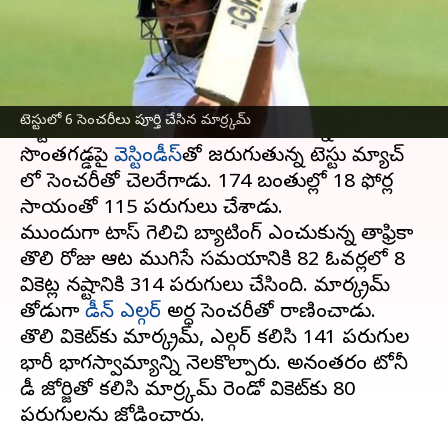
వ్రాసిన వారు
Mar 01, 2023
09:51 am
Jayachandra Akuri
ఈ వార్తాకథనం ఏంటి
సౌతాఫ్రికా టీ20 లీగ్‌లో అదరగొట్టిన
ఐడెన్ మార్ర్కమ్
టెస్టులో 6 సెంచరీలు పూర్తి చేసిన మార్ర్కమ్
టెస్టులోనూ తన జోరును కొనసాగుతున్నాడు.
సొంతగడ్డపై
వెస్టిండీస్‌
తో జరుగుతున్న టెస్టు మ్యాచ్
లో సెంచరీతో చెలరేగాడు. 174 బంతుల్లో 18 ఫోర్ల
సాయంతో 115 పరుగులు చేశాడు.
ముందుగా టాస్ గెలిచి బ్యాటింగ్ ఎంచుకున్న సౌతాఫ్రికా
తొలి రోజు ఆట ముగిసే సమయానికి 82 ఓవర్లలో 8
వికెట్ల నష్టానికి 314 పరుగులు చేసింది. మార్క్రమ్
తోడుగా
డీన్ ఎల్గర్
అర్ధ సెంచరీతో రాణించాడు.
తొలి వికెట్‌కు మార్క్రమ్, ఎల్గర్ కలిసి 141 పరుగుల
భారీ భాగస్వామ్యాన్ని నెలకొల్పారు. అనంతరం టోనీ
డీ జోర్జితో కలిసి మార్ర్కమ్ రెండో వికెట్‌కు 80