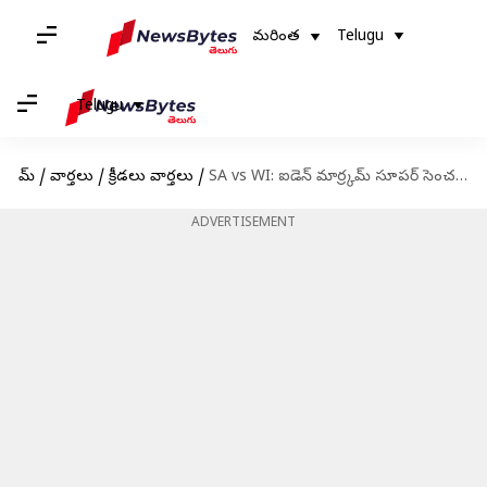
మరింత
Telugu
Telugu
హోమ్
/
వార్తలు
/
క్రీడలు వార్తలు
/
SA vs WI: ఐడెన్ మార్ర్కమ్ సూపర్ సెంచరీ.. సన్‌రైజర్స్ ఫ్యాన్స్ ఫుల్ ఖుషీ
ADVERTISEMENT