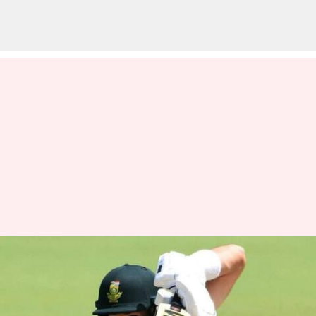
SA vs WI: ఐడెన్ మార్ర్కమ్ సూపర్
సెంచరీ.. సన్‌రైజర్స్ ఫ్యాన్స్ ఫుల్
ఖుషీ