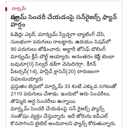
మార్ర్కమ్
మార్క్రమ్ సెంచరీ చేయడంపై సన్‌రైజర్స్ ఫ్యాన్
హర్షం
ఓపెనర్లు ఎల్గర్, మార్క్రమ్ స్వేచ్ఛగా బ్యాటింగ్ చేసి,
సులభంగా పరుగులు రాబట్టారు. ఉదయం సెషన్‌లో
90 పరుగులు జోడించారు. అల్జారీ జోసెఫ్ బౌలింగ్
మార్క్రమ్ క్లీన్ బౌల్డ్ అయ్యారు. అనంతరం కెప్టెన్ టెంబా
బవుమా(0) సిల్వర్ డక్‌గా వెనుదిరగ్గా.. కీగన్
పీటర్సన్(14), హెన్రీచ్ క్లాసెన్(20) దారుణంగా
విఫలమయ్యారు
ప్రస్తుతం టెస్టులో మార్ర్కమ్ 35 కంటే ఎక్కువ సగటుతో
2110 పరుగులు చేశాడు. ఇందులో అరు సెంచరీలు,
తొమ్మిది అర్ధ సెంచరీలు ఉన్నాయి.
మార్ర్కమ్ సెంచరీ చేయడంపై సన్ రైజర్స్ ఫ్యాన్స్
సంతోషం వ్యక్తం చేస్తున్నారు. ఇదే జోరును ఐపీఎల్
కొనసాగించి టైటిల్ అందిచాలని ఫ్యాన్స్ కోరుతున్నారు.