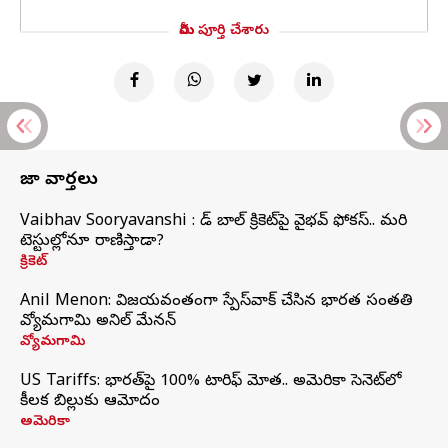
మీరు పూర్తి చేశారు
తాజా వార్తలు
Vaibhav Sooryavanshi : రెడ్ బాల్ క్రికెట్‌పై వైభవ్ ఫోకస్.. మరి
టెస్టుల్లోనూ రాణిస్తాడా?
క్రికెట్
Anil Menon: విజయవంతంగా స్పేస్‌వాక్‌ చేసిన భారత సంతతి
వ్యోమగామి అనిల్‌ మేనన్
వ్యోమగామి
US Tariffs: భారత్‌పై 100% టారిఫ్‌ మోత.. అమెరికా సెనెట్‌లో
కీలక బిల్లుకు ఆమోదం
అమెరికా