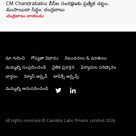
CM Chandrababu: బీసీల సంరక్షణకు ప్రత్యేక చట్టం..
ముసాయిదా సిద్ధం: చంద్రబాబు
చంద్రబాబు నాయుడు
మా గురించి
గోప్యతా విధానం
నిబంధనలు & షరతులు
మమ్మల్ని సంప్రదించండి
నైతిక ప్రవర్తన
ఫిర్యాదుల పరిష్కారం
వార్తలు
న్యూస్ ఆర్కైవ్
టాపిక్స్ ఆర్కైవ్స్
మమ్మల్ని అనుసరించండి
All rights reserved © Candela Labs Private Limited 2026