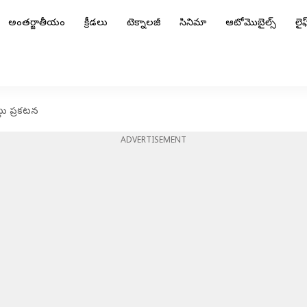
అంతర్జాతీయం
క్రీడలు
టెక్నాలజీ
సినిమా
ఆటోమొబైల్స్
లైఫ్
జట్టు ప్రకటన
ADVERTISEMENT