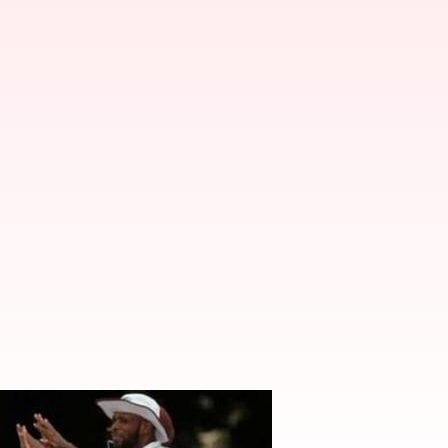
 జట్టు ప్రకటన