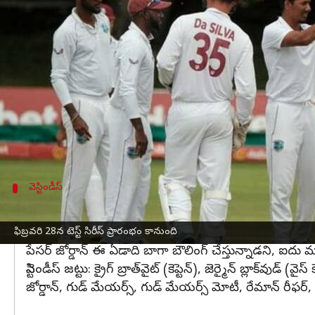
వ్రాసిన వారు
Feb 15, 2023
02:46 pm
Jayachandra Akuri
ఈ వార్తాకథనం ఏంటి
దక్షిణాఫ్రికా‌
తో జరగనున్న రెండు మ్యాచ్‌ల టెస్ట్ సిరీస్‌కు
వెస్
మంది ఆటగాళ్లను ఎంపిక చేసింది. ఇందులో లెఫ్ట్ ఆర్మ్ స్ప
మోకాలి గాయం కారణంగా జేడెన్ సీల్స్ దూరమైన విషయం తెలిస
వెస్టిండీస్ ఆల్ రౌండర్ అలిక్ అథానాజ్, పేసర్ అకీమ్ జోర
వెస్టిండీస్
టెస్టు సిరీస్‌కు ఎంపికైన వెస్టిండీస్ జట్టు ఇదే
వెస్టిండీస్ ఆల్ రౌండర్ అలిక్ అథానాజ్ ఫస్ట్ క్లాస్ క్రికెట్
ఫిబ్రవరి 28న టెస్ట్ సిరీస్‌ ప్రారంభం కానుంది
పేసర్ జోర్డాన్ ఈ ఏడాది బాగా బౌలింగ్ చేస్తున్నాడని, ఐదు మ్యాచ్‌ల
వెస్టిండీస్ జట్టు: క్రైగ్ బ్రాత్‌వైట్ (కెప్టెన్), జెర్మైన్ బ్లాక్
జోర్డాన్, గుడ్ మేయర్స్, గుడ్ మేయర్స్ మోటీ, రేమాన్ రీఫర్,