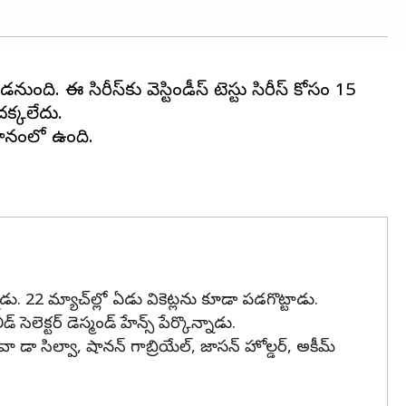
పడనుంది. ఈ సిరీస్‌కు వెస్టిండీస్ టెస్టు సిరీస్ కోసం 15
దక్కలేదు.
్థానంలో ఉంది.
నాడు. 22 మ్యాచ్‌ల్లో ఏడు వికెట్లను కూడా పడగొట్టాడు.
 సెలెక్టర్ డెస్మండ్ హేన్స్ పేర్కొన్నాడు.
్, జాషువా డా సిల్వా, షానన్ గాబ్రియేల్, జాసన్ హోల్డర్, అకీమ్