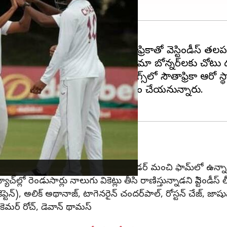
టిండీస్
సిద్ధమైంది. ఫిబ్రవరి 28న దక్షిణాఫ్రికాతో వెస్టిండీస్ తల
ిన్నర్ జోమెల్ వారికన్, బ్యాటర్ న్క్రుమా బోన్నర్‌లకు చోటు 
ిందే. ప్రస్తుతం టెస్ట్ ర్యాంకింగ్స్‌లో సౌతాఫ్రికా ఆరో స
్డాన్‌ మొదటిసారిగా టెస్టులో అరంగేట్రం చేయనున్నారు.
లో 1,154 పరుగులు చేశాడు. ప్రస్తుతం ఈ ఆల్ రౌండర్ మంచి ఫామ్‌లో ఉన్
్లో రెండుసార్లు నాలుగు వికెట్లు తీసి రాణిస్తున్నాడని వెస్టిండీస్ లీడ్
‌వుడ్ (వైస్ కెప్టెన్), అలిక్ అథానాజ్, టాగెనరైన్ చందర్‌పాల్, రోస్టన్ చేజ
 కెమర్ రోచ్, డెవాన్ థామస్