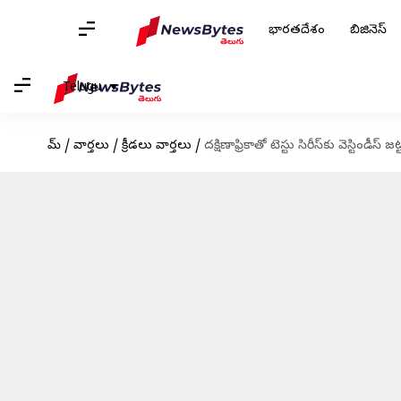
భారతదేశం
బిజినెస్
Telugu
హోమ్
/
వార్తలు
/
క్రీడలు వార్తలు
/
దక్షిణాఫ్రికాతో టెస్టు సిరీస్‌కు వెస్టిండీస్ 