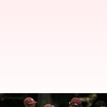
దక్షిణాఫ్రికాతో టెస్టు సిరీస్‌కు వెస్టిండీస్