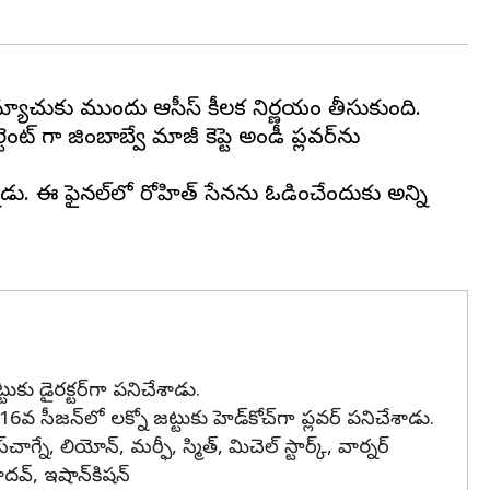
 గా జింబాబ్వే మాజీ కెప్టెన్ అండీ ప్లవర్‌ను
ాడు. ఈ ఫైనల్‌లో రోహిత్ సేనను ఓడించేందుకు అన్ని
కు డైరక్టర్‌గా పనిచేశాడు.
16వ సీజన్‌లో లక్నో జట్టుకు హెడ్‌కోచ్‌గా ప్లవర్ పనిచేశాడు.
చాగ్నే, లియోన్, మర్ఫీ, స్మిత్, మిచెల్ స్టార్క్, వార్నర్
ాదవ్, ఇషాన్‌కిషన్