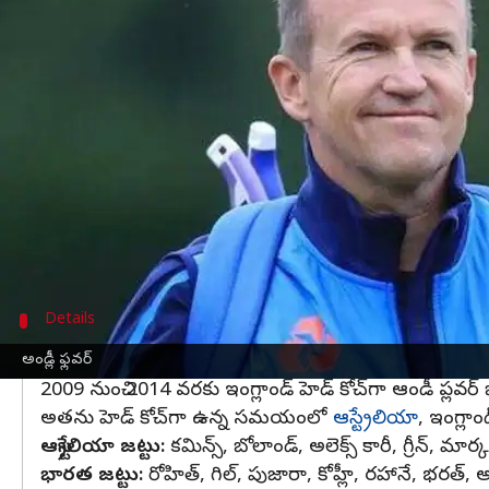
వ్రాసిన వారు
Jun 07, 2023
10:06 am
Jayachandra Akuri
ఈ వార్తాకథనం ఏంటి
డబ్య్లూటీసీ
ఫైనల్ మ్యాచుతో పాటు త్వరలో ఇంగ్లాండ్ తో జ
నియమించింది.
వరల్డ్ టెస్టు ఛాంపియన్ షిప్ ను కైవసం చేసుకొనేందుక
మార్గాలను ఆసీస్ అన్వేషిస్తోంది.
Details
ప్రపంచ టెస్ట్ ఛాంపియన్‌షిప్ ఫైనల్ కోసం ఇరు 
అండ్లీ ఫ్లవర్
2009 నుంచి 2014 వరకు ఇంగ్లాండ్ హెడ్ కోచ్‌గా ఆండీ ప్లవర్ 
అతను హెడ్ కోచ్‌గా ఉన్న సమయంలో
ఆస్ట్రేలియా
, ఇంగ్లాం
ఆస్ట్రేలియా జట్టు:
కమిన్స్, బోలాండ్, అలెక్స్ కారీ, గ్రీన్, మార్క
భారత జట్టు:
రోహిత్, గిల్, పుజారా, కోహ్లీ, రహానే, భరత్, అ