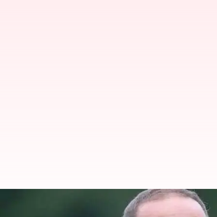
రోహిత్ సేనను అడ్డుకునేందుకు ఆసీస్ కీ