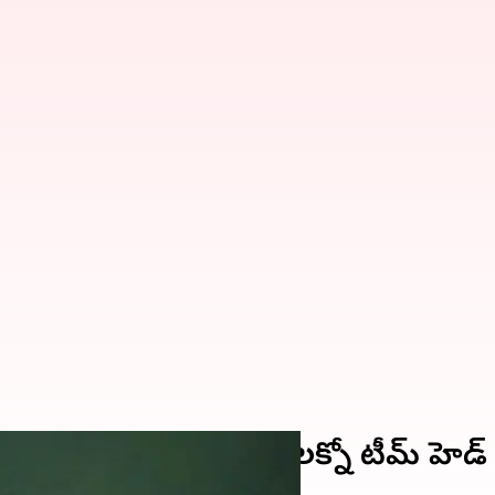
లక నిర్ణయం.. రంగంలోకి లక్నో టీమ్ హెడ్ 