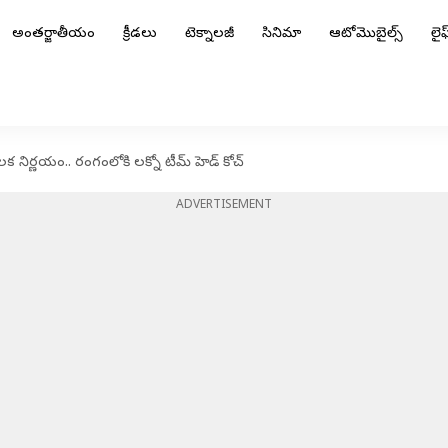
అంతర్జాతీయం
క్రీడలు
టెక్నాలజీ
సినిమా
ఆటోమొబైల్స్
లైఫ్
క నిర్ణయం.. రంగంలోకి లక్నో టీమ్ హెడ్ కోచ్
ADVERTISEMENT