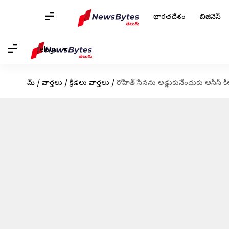
భారతదేశం
బిజినెస్
Telugu
హోమ్
/
వార్తలు
/
క్రీడలు వార్తలు
/
రోహిత్ సేనను అడ్డుకునేందుకు ఆసీస్ కీల