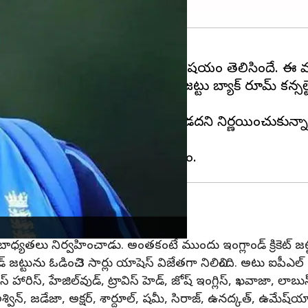
రిగే యాషెస్ సిరీస్ కోసం తమ జట్టు బ్యాక్ రూమ్ కన్సల్టెంట్
ు కంగారులు ఏ అవకాశాన్ని వదలుకోకూడదని నిర్ణయించుకున్న
జట్లలోని సభ్యులు!
బాధ్యతలు నిర్వహించాడు. అంతకంటే ముందు ఇంగ్లాండ్ క్రికెట్ జట్టు
డ్ జట్టును ఓడించి 3 సార్లు యాషెస్ విజేతగా నిలిచింది. అటు ఐపీఎల్ 
స్ హారిస్, హేజిల్‌వుడ్, ట్రావిస్ హెడ్, జోష్ ఇంగ్లిస్, ఖవాజా, లాబుస్‌
శ్విన్, జడేజా, అక్షర్, శార్దూల్, షమీ, సిరాజ్, ఉనద్కత్, ఉమేష్‌య