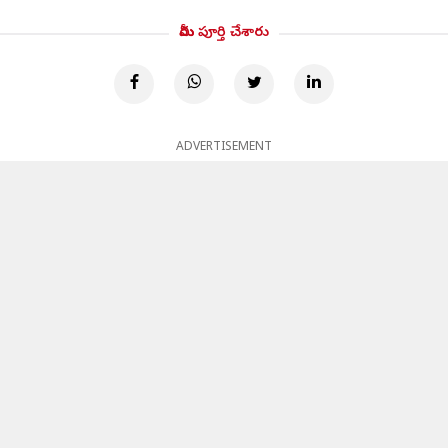
మీరు పూర్తి చేశారు
ADVERTISEMENT