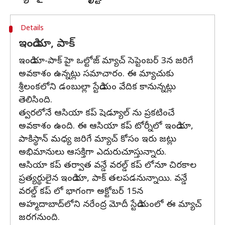
Details
ఇండియా, పాక్
ఇండియా-పాక్ హై ఒల్టోజ్ మ్యాచ్ సెప్టెంబర్ 3న జరిగే
అవకాశం ఉన్నట్లు సమాచారం. ఈ మ్యాచుకు
శ్రీలంకలోని డంబుల్లా స్టేడియం వేదిక కానున్నట్లు
తెలిసింది.
త్వరలోనే ఆసియా కప్ షెడ్యూల్ ను ప్రకటించే
అవకాశం ఉంది. ఈ ఆసియా క‌ప్ టోర్నీలో ఇండియా,
పాకిస్థాన్ మధ్య జరిగే మ్యాచ్ కోసం ఇరు జట్లు
అభిమానులు ఆసక్తిగా ఎదురుచూస్తున్నారు.
ఆసియా కప్ తర్వాత వన్డే వరల్డ్ కప్ లోనూ చిరకాల
ప్రత్యర్థులైన ఇండియా, పాక్ తలపడనున్నాయి. వన్డే
వరల్డ్ కప్ లో భాగంగా అక్టోబర్ 15న
అహ్మదాబాద్‌లోని నరేంద్ర మోదీ స్టేడియంలో ఈ మ్యాచ్
జరగనుంది.