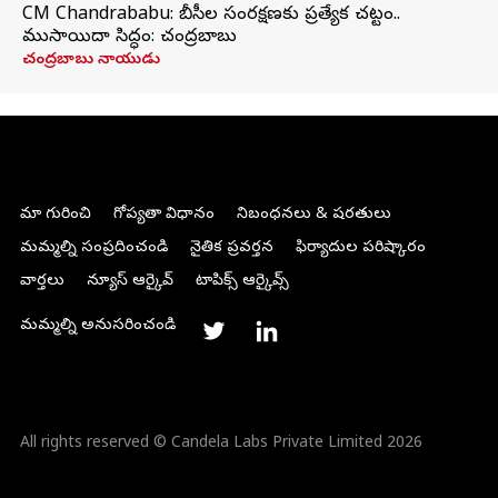
CM Chandrababu: బీసీల సంరక్షణకు ప్రత్యేక చట్టం..
ముసాయిదా సిద్ధం: చంద్రబాబు
చంద్రబాబు నాయుడు
మా గురించి
గోప్యతా విధానం
నిబంధనలు & షరతులు
మమ్మల్ని సంప్రదించండి
నైతిక ప్రవర్తన
ఫిర్యాదుల పరిష్కారం
వార్తలు
న్యూస్ ఆర్కైవ్
టాపిక్స్ ఆర్కైవ్స్
మమ్మల్ని అనుసరించండి
All rights reserved © Candela Labs Private Limited 2026