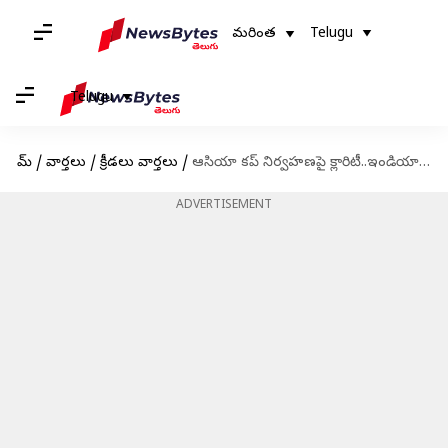
మరింత
Telugu
Telugu
హోమ్
/
వార్తలు
/
క్రీడలు వార్తలు
/
ఆసియా కప్ నిర్వహణపై క్లారిటీ..ఇండియా, పాకిస్తాన్ మ్యాచ్ ఆ రోజునే!
ADVERTISEMENT