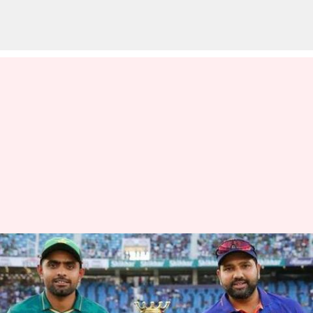
ఆసియా కప్ నిర్వహణపై
క్లారిటీ..ఇండియా, పాకిస్తాన్ మ్యాచ్
ఆ రోజునే!