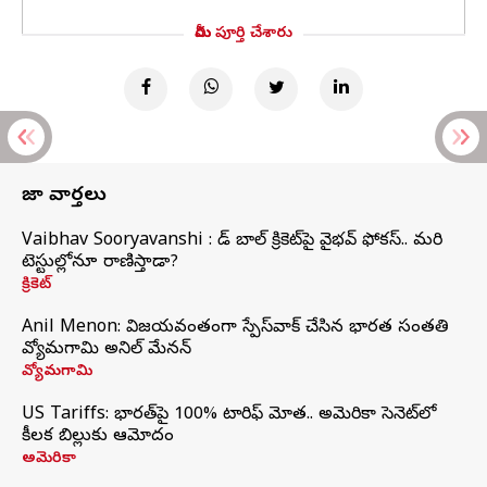
మీరు పూర్తి చేశారు
తాజా వార్తలు
Vaibhav Sooryavanshi : రెడ్ బాల్ క్రికెట్‌పై వైభవ్ ఫోకస్.. మరి
టెస్టుల్లోనూ రాణిస్తాడా?
క్రికెట్
Anil Menon: విజయవంతంగా స్పేస్‌వాక్‌ చేసిన భారత సంతతి
వ్యోమగామి అనిల్‌ మేనన్
వ్యోమగామి
US Tariffs: భారత్‌పై 100% టారిఫ్‌ మోత.. అమెరికా సెనెట్‌లో
కీలక బిల్లుకు ఆమోదం
అమెరికా