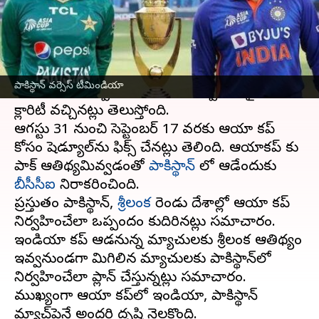
వ్రాసిన వారు
Jul 04, 2023
04:36 pm
Jayachandra Akuri
ఈ వార్తాకథనం ఏంటి
ఆసియా కప్
వివాదంపై త్వరలోనే సస్పెన్స్ వీడనున్నట్లు
పాకిస్థాన్ వర్సెస్ టీమిండియా
సమాచారం. ఇప్పటికే ఆసియా కప్ నిర్వహణపై ఓ
క్లారిటీ వచ్చినట్లు తెలుస్తోంది.
ఆగస్టు 31 నుంచి సెప్టెంబర్ 17 వరకు ఆసియా కప్
కోసం షెడ్యూల్‌ను ఫిక్స్ చేసినట్లు తెలిసింది. ఆసియాకప్ కు
పాక్ ఆతిథ్యమివ్వడంతో
పాకిస్థాన్
లో ఆడేందుకు
బీసీసీఐ
నిరాకరించింది.
ప్రస్తుతం పాకిస్థాన్,
శ్రీలంక
రెండు దేశాల్లో ఆసియా కప్
నిర్వహించేలా ఒప్పందం కుదిరినట్లు సమాచారం.
ఇండియా కప్ ఆడనున్న మ్యాచులకు శ్రీలంక ఆతిథ్యం
ఇవ్వనుండగా మిగిలిన మ్యాచులకు పాకిస్థాన్‌లో
నిర్వహించేలా ప్లాన్ చేస్తున్నట్లు సమాచారం.
ముఖ్యంగా ఆసియా కప్‌లో ఇండియా, పాకిస్థాన్