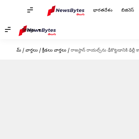
భారతదేశం
బిజినెస్
Telugu
హోమ్
/
వార్తలు
/
క్రీడలు వార్తలు
/
రాజస్థాన్ రాయల్స్‌ను ఢీకొట్టడానికి ఢిల్లీ క్