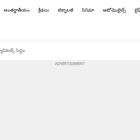
అంతర్జాతీయం
క్రీడలు
టెక్నాలజీ
సినిమా
ఆటోమొబైల్స్
లైఫ్
యాపిటల్స్ సిద్ధం
ADVERTISEMENT