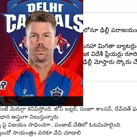
ాతా తెరవలేదు. ఆడిన రెండు మ్యాచ్‌లోనూ ఢిల్లీ పరాజయం ప
ద్ధమైంది. ఢిల్లీ జట్టులో డేవిడ్ వార్నర్ మినహా మిగతా బ్యాటర
ల్‌లో మాత్రం విఫలమవుతున్నారు. ఇక విదేశీ ప్లేయర్లు రూసో
ల్, అక్షర్‌పటల్ నిలకడగా ఆడటంతో ఢిల్లీ మోస్తారు స్కోరు చ
రాయల్స్
కంటే మెరుగ్గా కనిపిస్తోంది. జోస్ బట్లర్, సంజూ శాంసన్, దేవ్‌దత్ ఫ
ధాన ఆస్త్రంగా నిలుస్తున్నారు.
ర్స్ పై విజయం సాధించగా.. పంజాబ్ చేతిలో ఓటమిపాలైంది.
 చేస్తుందో సాయంత్రం వరకూ వేచి చూడాలి