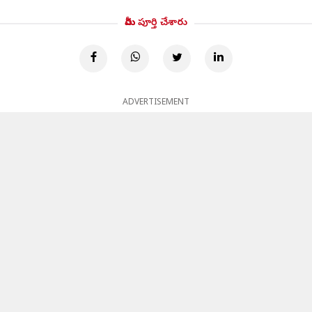
మీరు పూర్తి చేశారు
ADVERTISEMENT