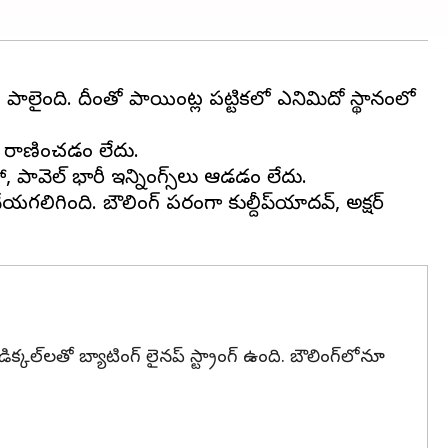
ాలైంది. దీంతో పాయింట్ల పట్టికలో ఎనిమిదో స్థానంలో
్లు రాణించడం లేదు.
, పావెల్ భారీ ఇన్నింగ్స్‌లు ఆడడం లేదు.
ేయగలిగింది. బౌలింగ్ పరంగా కుల్దీప్‌యాదవ్, అక్షర్
డిక్కల్‌లతో బ్యాటింగ్ లైనప్ స్ట్రాంగ్ ఉంది. బౌలింగ్‌లోనూ