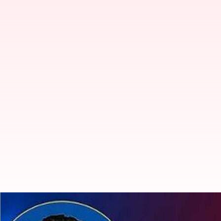
రాజస్థాన్ రాయల్స్‌ను ఢీకొట్టడానికి ఢిల్లీ క్య