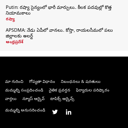
Putin: రష్యా సైన్యంలో భారీ మార్పులు.. కీలక పదవుల్లో కొత్త
నియామకాలు
రష్యా
APSDMA: నేడు ఏపీలో వానలు.. కోస్తా, రాయలసీమలో పలు
జిల్లాలకు అలర్ట్
ఆంధ్రప్రదేశ్
మా గురించి
గోప్యతా విధానం
నిబంధనలు & షరతులు
మమ్మల్ని సంప్రదించండి
నైతిక ప్రవర్తన
ఫిర్యాదుల పరిష్కారం
వార్తలు
న్యూస్ ఆర్కైవ్
టాపిక్స్ ఆర్కైవ్స్
మమ్మల్ని అనుసరించండి