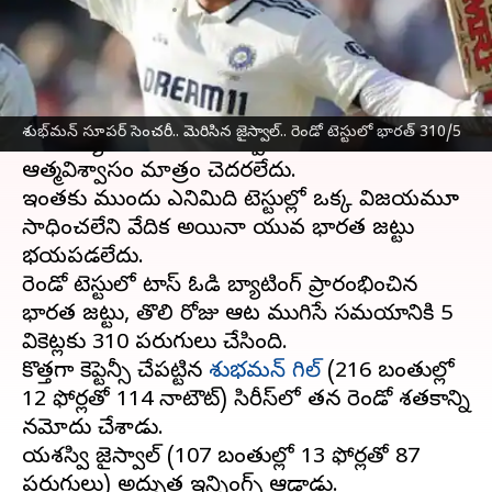
వ్రాసిన వారు
Jul 03, 2025
08:45 am
Sirish Praharaju
ఈ వార్తాకథనం ఏంటి
ఐదో టెస్టుల సిరీస్‌లో మొదటి మ్యాచ్‌లో
ఇంగ్లండ్
చేతిలో
శుభ్‌మన్‌ సూపర్‌ సెంచరీ.. మెరిసిన జైస్వాల్‌.. రెండో టెస్టులో భారత్‌ 310/5
అనూహ్యంగా ఓడిపోయినప్పటికీ,
టీమిండియా
ఆత్మవిశ్వాసం మాత్రం చెదరలేదు.
ఇంతకు ముందు ఎనిమిది టెస్టుల్లో ఒక్క విజయమూ
సాధించలేని వేదిక అయినా యువ భారత జట్టు
భయపడలేదు.
రెండో టెస్టులో టాస్ ఓడి బ్యాటింగ్‌ ప్రారంభించిన
భారత జట్టు, తొలి రోజు ఆట ముగిసే సమయానికి 5
వికెట్లకు 310 పరుగులు చేసింది.
కొత్తగా కెప్టెన్సీ చేపట్టిన
శుభమన్‌ గిల్‌
(216 బంతుల్లో
12 ఫోర్లతో 114 నాటౌట్‌) సిరీస్‌లో తన రెండో శతకాన్ని
నమోదు చేశాడు.
యశస్వి జైస్వాల్‌ (107 బంతుల్లో 13 ఫోర్లతో 87