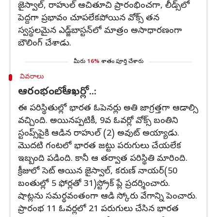
జైస్వాల్, రాహుల్‌ ఆచితూచి ప్రారంభించగా, లీడ్స్‌లో
పెద్దగా ప్రభావం చూపలేకపోయిన వోక్స్‌ తన
స్వస్థలమైన ఎడ్జ్‌బాస్టన్‌లో మాత్రం అసాధారణంగా
బౌలింగ్ చేశాడు.
మీరు
16%
శాతం పూర్తి చేశారు
వివరాలు
ఆరంభంలో.. ఆఖర్లో..:
ఈ పరిస్థితుల్లో భారత ఓపెనర్లు అతి జాగ్రత్తగా ఆడాల్సి
వచ్చింది. అయినప్పటికీ, 9వ ఓవర్లో వోక్స్‌ బంతిని
స్టంప్స్‌పైకి ఆడిన రాహుల్‌ (2) అవుట్‌ అయ్యాడు.
మొదటి గంటలో భారత జట్టు పరుగులు చేయలేక
ఇబ్బంది పడింది. కానీ ఆ తర్వాత పరిస్థితి మారింది.
క్రీజులో సెట్‌ అయిన జైస్వాల్, కరుణ్‌ నాయర్‌(50
బంతుల్లో 5 ఫోర్లతో 31)స్ట్రోక్ ప్లే ప్రదర్శించారు.
షాట్లను సమర్థవంతంగా ఆడి స్కోరు వేగాన్ని పెంచారు.
ప్రారంభ 11 ఓవర్లలో 21 పరుగులు చేసిన భారత