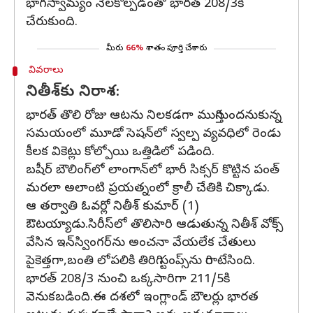
భాగస్వామ్యం నెలకొల్పడంతో భారత్‌ 208/3కి
చేరుకుంది.
మీరు
66%
శాతం పూర్తి చేశారు
వివరాలు
నితీశ్‌కు నిరాశ:
భారత్‌ తొలి రోజు ఆటను నిలకడగా ముగిస్తుందనుకున్న
సమయంలో మూడో సెషన్‌లో స్వల్ప వ్యవధిలో రెండు
కీలక వికెట్లు కోల్పోయి ఒత్తిడిలో పడింది.
బషీర్‌ బౌలింగ్‌లో లాంగాన్‌లో భారీ సిక్సర్ కొట్టిన పంత్‌
మరలా అలాంటి ప్రయత్నంలో క్రాలీ చేతికి చిక్కాడు.
ఆ తర్వాతి ఓవర్లో నితీశ్‌ కుమార్‌ (1)
ఔటయ్యాడు.సిరీస్‌లో తొలిసారి ఆడుతున్న నితీశ్‌ వోక్స్‌
వేసిన ఇన్‌స్వింగర్‌ను అంచనా వేయలేక చేతులు
పైకెత్తగా,బంతి లోపలికి తిరిగి స్టంప్స్‌ను గిరాటేసింది.
భారత్‌ 208/3 నుంచి ఒక్కసారిగా 211/5కి
వెనుకబడింది.ఈ దశలో ఇంగ్లాండ్ బౌలర్లు భారత