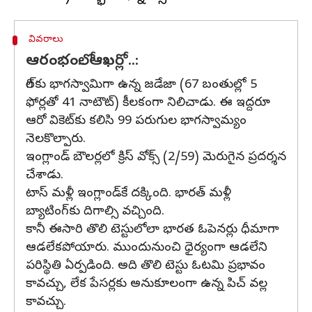
వివరాలు
ఆరంభంలో.. ఆఖర్లో..:
గిల్‌కు భాగస్వామిగా ఉన్న జడేజా (67 బంతుల్లో 5
ఫోర్లతో 41 నాటౌట్‌) కీలకంగా నిలిచాడు. ఈ ఇద్దరూ
ఆరో వికెట్‌కు కలిసి 99 పరుగుల భాగస్వామ్యం
నెలకొల్పారు.
ఇంగ్లాండ్ బౌలర్లలో క్రిస్‌ వోక్స్‌ (2/59) మెరుగైన ప్రదర్శన
చేశాడు.
టాస్‌ మళ్లీ ఇంగ్లాండ్‌కే దక్కింది. భారత్‌ మళ్లీ
బ్యాటింగ్‌కు దిగాల్సి వచ్చింది.
కానీ ఈసారి తొలి టెస్టులోలా భారత ఓపెనర్లు ధీమాగా
ఆడలేకపోయారు. ముందునుంచి ధైర్యంగా ఆడలేని
పరిస్థితి ఏర్పడింది. అది తొలి టెస్టు ఓటమి ప్రభావం
కావచ్చు, లేక పేసర్లకు అనుకూలంగా ఉన్న పిచ్‌ వల్ల
కావచ్చు.