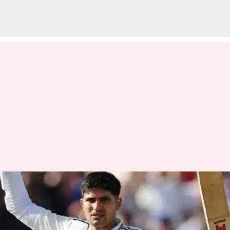
ENG vs IND: శుభ్‌మన్‌ సూపర్‌
సెంచరీ.. మెరిసిన జైస్వాల్‌.. రెండో
టెస్టులో భారత్‌ 310/5