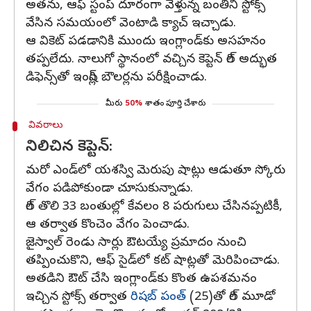
అతను, ఆఫ్‌ స్టంప్‌ దూరంగా వెళ్తున్న బంతిని స్టోక్స్‌
వేసిన సమయంలో వెంటాడి క్యాచ్‌ ఇచ్చాడు.
ఆ వికెట్‌ పడడానికి ముందు ఇంగ్లాండ్‌కు అసహనం
తప్పలేదు. నాలుగో స్థానంలో వచ్చిన కెప్టెన్‌ గిల్‌ అద్భుత
డిఫెన్స్‌తో ఇంగ్లిష్‌ బౌలర్లను పరీక్షించాడు.
మీరు
50%
శాతం పూర్తి చేశారు
వివరాలు
నిలిచిన కెప్టెన్‌:
మరో ఎండ్‌లో యశస్వి మెరుపు షాట్లు ఆడుతూ స్కోరు
వేగం పడిపోకుండా చూసుకున్నాడు.
గిల్‌ తొలి 33 బంతుల్లో కేవలం 8 పరుగులు చేసినప్పటికీ,
ఆ తర్వాత కొంచెం వేగం పెంచాడు.
జైస్వాల్‌ రెండు సార్లు ఔటయ్యే ప్రమాదం నుంచి
తప్పించుకొని, ఆఫ్‌ సైడ్‌లో కట్ షాట్లతో మెరిపించాడు.
అతడిని ఔట్‌ చేసి ఇంగ్లాండ్‌కు కొంత ఉపశమనం
ఇచ్చిన స్టోక్స్‌ తర్వాత
రిషబ్‌ పంత్‌
(25)తో గిల్‌ మూడో