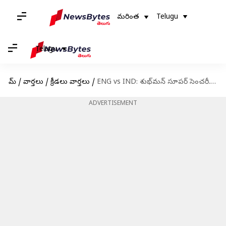
మరింత
Telugu
Telugu
హోమ్
/
వార్తలు
/
క్రీడలు వార్తలు
/
ENG vs IND: శుభ్‌మన్‌ సూపర్‌ సెంచరీ.. మెరిసిన జైస్వాల్‌.. రెండో టెస్టులో భారత్‌ 310/5
ADVERTISEMENT