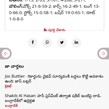
పతనం:
1-15, 2-95, 3-161, 4-208, 5-211;
బౌలింగ్‌:
వోక్స్‌ 21-6-59-2; కార్స్‌ 16-2-49-1; టంగ్‌ 13-
0-66-0; స్టోక్స్‌ 15-0-58-1; బషీర్‌ 19-0-65-1; రూట్‌
1-0-8-0
మీరు పూర్తి చేశారు
తాజా వార్తలు
Jos Buttler: నా రికార్డును వైభవ్ సూర్యవంశీ బద్దలు కొట్టే అవకాశం
ఉంది: జాస్ బట్లర్
క్రికెట్
Shakib Al Hasan: హసీనా ప్రెస్‌మీట్‌ తర్వాత షకీబ్‌ ఇంటిపై దాడి..
బంగ్లాదేశ్‌లో ఉద్రిక్తత
బంగ్లాదేశ్