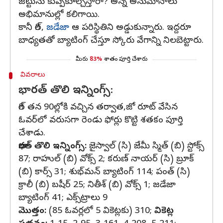
జట్టును కుప్పకూల్చేస్తారా? అన్న అనుమానాలు
అభిమానుల్లో కలిగాయి.
కానీ గిల్‌,
జడేజా
ఆ పరిస్థితిని అడ్డుకున్నారు. ఇద్దరూ
బాధ్యతతో బ్యాటింగ్‌ చేస్తూ స్కోరు వేగాన్ని నిలబెట్టారు.
మీరు
83%
శాతం పూర్తి చేశారు
వివరాలు
భారత్‌ తొలి ఇన్నింగ్స్‌:
గిల్‌ తన 90ల్లోకి వచ్చిన తర్వాత,జో రూట్‌ వేసిన
ఓవర్‌లో వరుసగా రెండు ఫోర్లు కొట్టి శతకం పూర్తి
చేశాడు.
భారత్‌ తొలి ఇన్నింగ్స్‌:
జైస్వాల్‌ (సి) జేమీ స్మిత్‌ (బి) స్టోక్స్‌
87; రాహుల్‌ (బి) వోక్స్‌ 2; కరుణ్‌ నాయర్‌ (సి) బ్రూక్‌
(బి) కార్స్‌ 31; శుభ్‌మన్‌ బ్యాటింగ్‌ 114; పంత్‌ (సి)
క్రాలీ (బి) బషీర్‌ 25; నితీశ్‌ (బి) వోక్స్‌ 1; జడేజా
బ్యాటింగ్‌ 41; ఎక్స్‌ట్రాలు 9
మొత్తం:
(85 ఓవర్లలో 5 వికెట్లకు) 310;
వికెట్ల