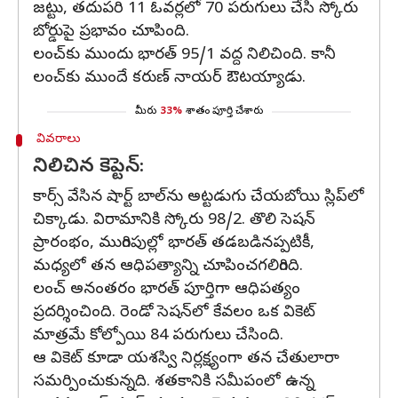
జట్టు, తదుపరి 11 ఓవర్లలో 70 పరుగులు చేసి స్కోరు
బోర్డుపై ప్రభావం చూపింది.
లంచ్‌కు ముందు భారత్‌ 95/1 వద్ద నిలిచింది. కానీ
లంచ్‌కు ముందే కరుణ్‌ నాయర్‌ ఔటయ్యాడు.
మీరు
33%
శాతం పూర్తి చేశారు
వివరాలు
నిలిచిన కెప్టెన్‌:
కార్స్‌ వేసిన షార్ట్ బాల్‌ను అట్టడుగు చేయబోయి స్లిప్‌లో
చిక్కాడు. విరామానికి స్కోరు 98/2. తొలి సెషన్‌
ప్రారంభం, ముగింపుల్లో భారత్‌ తడబడినప్పటికీ,
మధ్యలో తన ఆధిపత్యాన్ని చూపించగలిగింది.
లంచ్ అనంతరం భారత్‌ పూర్తిగా ఆధిపత్యం
ప్రదర్శించింది. రెండో సెషన్‌లో కేవలం ఒక వికెట్‌
మాత్రమే కోల్పోయి 84 పరుగులు చేసింది.
ఆ వికెట్ కూడా యశస్వి నిర్లక్ష్యంగా తన చేతులారా
సమర్పించుకున్నది. శతకానికి సమీపంలో ఉన్న