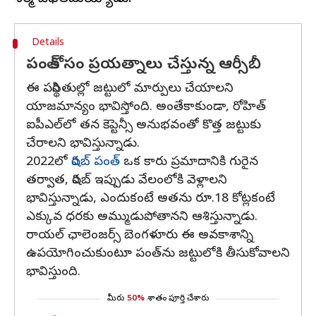
Details
పంత్ కోసం ప్రయత్నాలు చేస్తున్న ఆర్సీబీ
ఈ పరిస్థితుల్లో జట్టులో మార్పులు చేయాలని
యాజమాన్యం భావిస్తోంది. అంతేకాకుండా, రోహిత్
ఐపీఎల్‌లో తన కెప్టెన్సీ అనుభవంతో కొత్త జట్టుకు
చేరాలని భావిస్తున్నాడు.
2022లో
రిషబ్ పంత్
ఒక కారు ప్రమాదానికి గురైన
తర్వాత, రిషబ్ ఇప్పుడు వేలంలోకి వెళ్లాలని
భావిస్తున్నాడు, ఎందుకంటే అతను రూ.18 కోట్లకంటే
ఎక్కువ ధరకు అమ్ముడుపోతానని ఆశిస్తున్నాడు.
రాయల్ ఛాలెంజర్స్ బెంగళూరు ఈ అవకాశాన్ని
ఉపయోగించుకుంటూ పంత్‌ను జట్టులోకి తీసుకోవాలని
భావిస్తుంది.
మీరు
50%
శాతం పూర్తి చేశారు