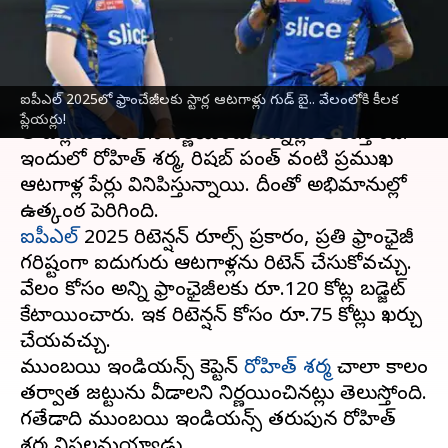
ప్లేయర్లు!
వ్రాసిన వారు
Oct 30, 2024
12:02 pm
Jayachandra Akuri
ఈ వార్తాకథనం ఏంటి
ఐపీఎల్ 2025లో ఫ్రాంచేజీలకు స్టార్ల ఆటగాళ్లు గుడ్ బై.. వేలంలోకి కీలక
ప్లేయర్లు!
పాత జట్లను వీడాలని నిర్ణయించుకున్నట్లు తెలుస్తోంది.
ఇందులో రోహిత్ శర్మ, రిషబ్ పంత్ వంటి ప్రముఖ
ఆటగాళ్ల పేర్లు వినిపిస్తున్నాయి. దీంతో అభిమానుల్లో
ఐపీఎల్
2025 రిటెన్షన్ రూల్స్ ప్రకారం, ప్రతి ఫ్రాంఛైజీ
గరిష్టంగా ఐదుగురు ఆటగాళ్లను రిటెన్ చేసుకోవచ్చు.
వేలం కోసం అన్ని ఫ్రాంఛైజీలకు రూ.120 కోట్ల బడ్జెట్
కేటాయించారు. ఇక రిటెన్షన్ కోసం రూ.75 కోట్లు ఖర్చు
చేయవచ్చు.
ముంబయి ఇండియన్స్ కెప్టెన్
రోహిత్ శర్మ
చాలా కాలం
తర్వాత జట్టును వీడాలని నిర్ణయించినట్లు తెలుస్తోంది.
గతేడాది ముంబయి ఇండియన్స్ తరుపున రోహిత్