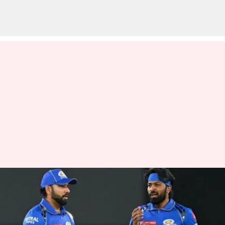
IPL 2025 Retentions: ఐపీఎల్
2025లో ఫ్రాంచేజీలకు స్టార్ల
ఆటగాళ్లు గుడ్ బై.. వేలంలోకి కీలక