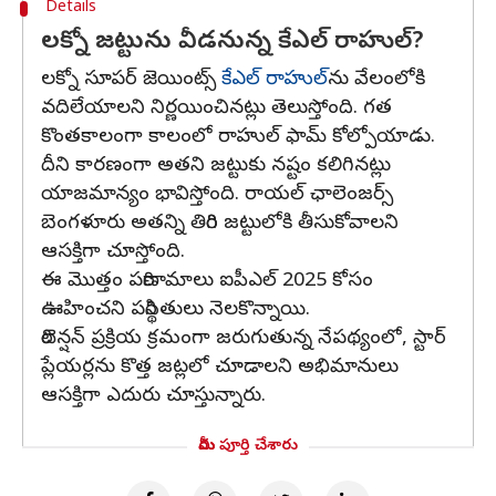
Details
లక్నో జట్టును వీడనున్న కేఎల్ రాహుల్?
లక్నో సూపర్ జెయింట్స్
కేఎల్ రాహుల్‌
ను వేలంలోకి
వదిలేయాలని నిర్ణయించినట్లు తెలుస్తోంది. గత
కొంతకాలంగా కాలంలో రాహుల్ ఫామ్ కోల్పోయాడు.
దీని కారణంగా అతని జట్టుకు నష్టం కలిగినట్లు
యాజమాన్యం భావిస్తోంది. రాయల్ ఛాలెంజర్స్
బెంగళూరు అతన్ని తిరిగి జట్టులోకి తీసుకోవాలని
ఆసక్తిగా చూస్తోంది.
ఈ మొత్తం పరిణామాలు ఐపీఎల్ 2025 కోసం
ఊహించని పరిస్థితులు నెలకొన్నాయి.
రిటెన్షన్ ప్రక్రియ క్రమంగా జరుగుతున్న నేపథ్యంలో, స్టార్
ప్లేయర్లను కొత్త జట్లలో చూడాలని అభిమానులు
ఆసక్తిగా ఎదురు చూస్తున్నారు.
మీరు పూర్తి చేశారు