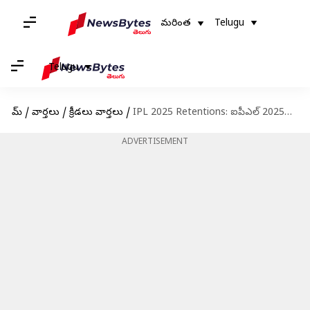
మరింత
Telugu
Telugu
హోమ్
/
వార్తలు
/
క్రీడలు వార్తలు
/
IPL 2025 Retentions: ఐపీఎల్ 2025లో ఫ్రాంచేజీలకు స్టార్ల ఆటగాళ్లు గుడ్ బై.. వేలంలోకి కీలక ప్లేయర్లు!
ADVERTISEMENT