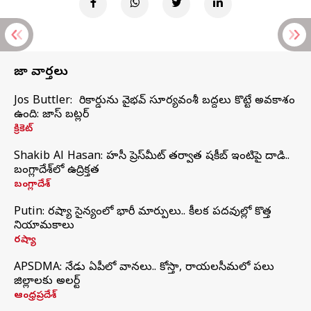
తాజా వార్తలు
Jos Buttler: నా రికార్డును వైభవ్ సూర్యవంశీ బద్దలు కొట్టే అవకాశం
ఉంది: జాస్ బట్లర్
క్రికెట్
Shakib Al Hasan: హసీనా ప్రెస్‌మీట్‌ తర్వాత షకీబ్‌ ఇంటిపై దాడి..
బంగ్లాదేశ్‌లో ఉద్రిక్తత
బంగ్లాదేశ్
Putin: రష్యా సైన్యంలో భారీ మార్పులు.. కీలక పదవుల్లో కొత్త
నియామకాలు
రష్యా
APSDMA: నేడు ఏపీలో వానలు.. కోస్తా, రాయలసీమలో పలు
జిల్లాలకు అలర్ట్
ఆంధ్రప్రదేశ్