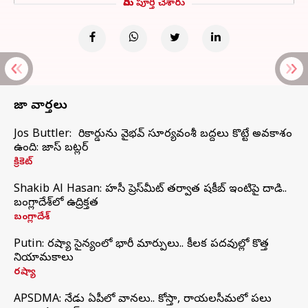
మీరు పూర్తి చేశారు
తాజా వార్తలు
Jos Buttler: నా రికార్డును వైభవ్ సూర్యవంశీ బద్దలు కొట్టే అవకాశం
ఉంది: జాస్ బట్లర్
క్రికెట్
Shakib Al Hasan: హసీనా ప్రెస్‌మీట్‌ తర్వాత షకీబ్‌ ఇంటిపై దాడి..
బంగ్లాదేశ్‌లో ఉద్రిక్తత
బంగ్లాదేశ్
Putin: రష్యా సైన్యంలో భారీ మార్పులు.. కీలక పదవుల్లో కొత్త
నియామకాలు
రష్యా
APSDMA: నేడు ఏపీలో వానలు.. కోస్తా, రాయలసీమలో పలు