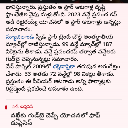
ప్రకటించి మిగతా ఫార్మాట్లో రాణించాలని
భావిస్తున్నారు. ప్రస్తుతం ఆ స్టార్ ఆటగాళ్ల దృష్టి
ఫ్రాంఛేజీల వైపు మళ్లుతోంది. 2023 వన్డే ప్రపంచ కప్
ఆడి రిటైరయ్యే యోచనలో ఆ స్టార్ ఆటగాళ్లు ఉన్నట్లు
న్యూజిలాండ్
స్పీడ్ స్టార్ ట్రెంట్ బౌల్ట్ అంతర్జాతీయ
మ్యాచ్‌ల్లో రాణిస్తున్నాడు. 99 వన్డే మ్యాచ్‌ల్లో 187
వికెట్లను తీశాడు. వన్డే ప్రపంచకప్ తర్వాత వన్డేలకు
గుడ్‌బై చెప్పనున్నట్లు సమాచారం.
వేన్ పార్నెల్ 2009లో
ధక్షిణాఫ్రికా
తరుపున అరంగేట్రం
చేశాడు. 33 అతడు 72 వన్డేల్లో 98 వికెట్లు తీశాడు.
ప్రస్తుతం ఈ సీనియర్ ఆటగాడు అన్ని ఫార్మాట్లకు
ఫాఫ్ డుప్లెసిస్
వన్డేలకు గుడ్‌బై చెప్పే యోచనలో ఫాఫ్
డుప్లెసిస్