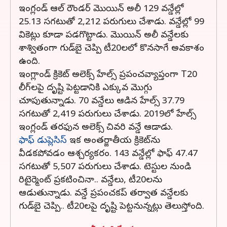
ఇంగ్లండ్ ఆల్ రౌండర్ మొయిన్ అలీ 129 వన్డేల్లో
25.13 సగటుతో 2,212 పరుగులు చేశాడు. వన్డేల్లో 99
వికెట్లు కూడా పడగొట్టాడు. మొయిన్ అలీ వన్డేలకు
శాశ్వితంగా గుడ్‌బై చెప్పి టీ20లలో కొనసాగే అవకాశం
ఉంది.
ఇంగ్లాండ్ క్రికెట్ అలెక్స్ హేల్స్ ప్రపంచవ్యాప్తంగా T20
లీగ్‌లపై దృష్టి పెట్టడానికి ఎక్కువ మొగ్గు
చూపుతున్నాడు. 70 వన్డేలు ఆడిన హేల్స్ 37.79
సగటుతో 2,419 పరుగులు చేశాడు. 2019లో హేల్స్
ఇంగ్లండ్ తరఫున అలెక్స్ చివరి వన్డే ఆడాడు.
ఫాఫ్ డుప్లెసిస్
ఇక అంతర్జాతీయ క్రికెట్‌ను
వీడకపోవడం ఆశ్చర్యకరం. 143 వన్డేల్లో ఫాఫ్ 47.47
సగటుతో 5,507 పరుగులు చేశాడు. టెస్టుల నుండి
రిటైర్మెంట్ ప్రకటించినా.. వన్డేలు, టీ20లను
ఆడుతున్నాడు. వన్డే ప్రపంచకప్ తర్వాత వన్డేలకు
గుడ్‌బై చెప్పి.. టీ20లపై దృష్టి పెట్టనున్నట్లు తెలుస్తోంది.