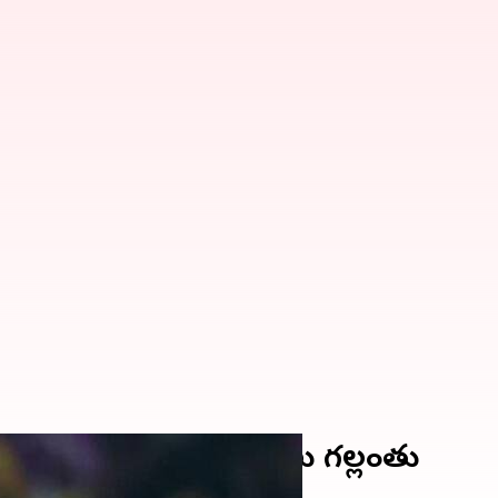
.. కేకేఆర్ ఫ్లే ఆఫ్ ఆశలు గల్లంతు