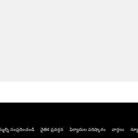
మల్ని సంప్రదించండి
నైతిక ప్రవర్తన
ఫిర్యాదుల పరిష్కారం
వార్తలు
న్యూ