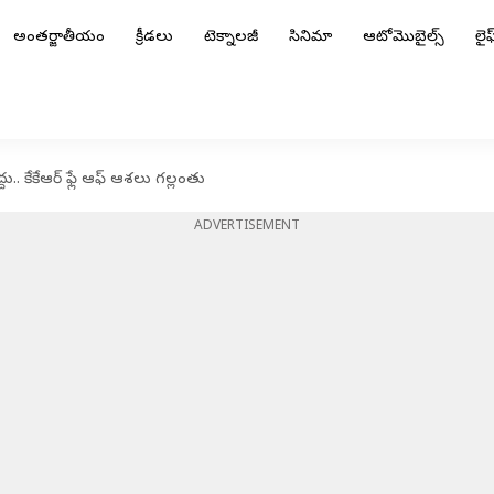
అంతర్జాతీయం
క్రీడలు
టెక్నాలజీ
సినిమా
ఆటోమొబైల్స్
లైఫ్
.. కేకేఆర్ ఫ్లే ఆఫ్ ఆశలు గల్లంతు
ADVERTISEMENT