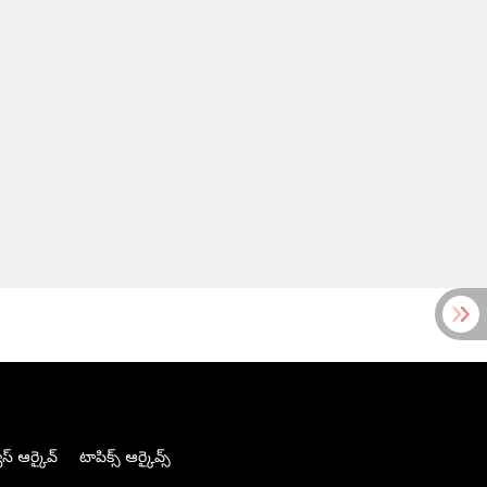
స్ ఆర్కైవ్
టాపిక్స్ ఆర్కైవ్స్