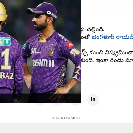
హంగా ఉన్నా, వర్షం వారి ఆశలకు నీళ్లు చల్లింది.
సురుకుని కుండపోతగా వర్షం కురవడంతో
బెంగళూర్ రాయల్ 
ు చెరో పాయింట్ లభించింది.
ల్‌కత్తా నైట్ రైడర్స్ జట్టు ప్లే ఆఫ్స్ నుంచి నిష్క్రమించా
టు పట్టికలో అగ్రస్థానానికి చేరుకుంది. ఇంకా రెండు మ్యాచు
మీరు పూర్తి చేశారు
ADVERTISEMENT