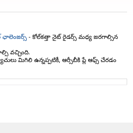
ఛాలెంజర్స్
- కోల్‌కత్తా నైట్ రైడర్స్ మధ్య జరగాల్సిన
ల్సి వచ్చింది.
లు మిగిలి ఉన్నప్పటికీ, ఆర్సీబీకి ప్లే ఆఫ్స్ చేరడం