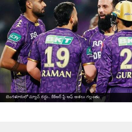
వ్రాసిన వారు
May 17, 2025
10:40 pm
Jayachandra Akuri
ఈ వార్తాకథనం ఏంటి
ఐపీఎల్
మళ్లీ ప్రారంభం కావడంతో క్రికెట్ ప్రేమికులు ఉత్సా
బెంగళూరులోని చిన్నస్వామి స్టేడియంలో మేఘాలు ము
మ్యాచ్ రద్దయింది. ఈ మ్యాచ్ రద్దుకావడంతో ఇరు జట్లక
13 మ్యాచ్‌లు ఆడి కేవలం 12 పాయింట్లు మాత్రమే సాధించిన కో
మరోవైపు, 17 పాయింట్లతో రాయల్ ఛాలెంజర్స్ బెంగళూరు జట్
బెంగళూరులో మ్యాచ్ రద్దు.. కేకేఆర్ ఫ్లే ఆఫ్ ఆశలు గల్లంతు