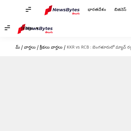
భారతదేశం
బిజినెస్
Telugu
హోమ్
/
వార్తలు
/
క్రీడలు వార్తలు
/
KKR vs RCB : బెంగళూరులో మ్యాచ్ రద్దు