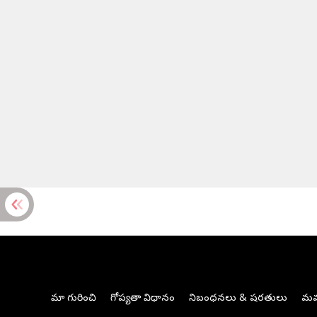
మా గురించి
గోప్యతా విధానం
నిబంధనలు & షరతులు
మమ్