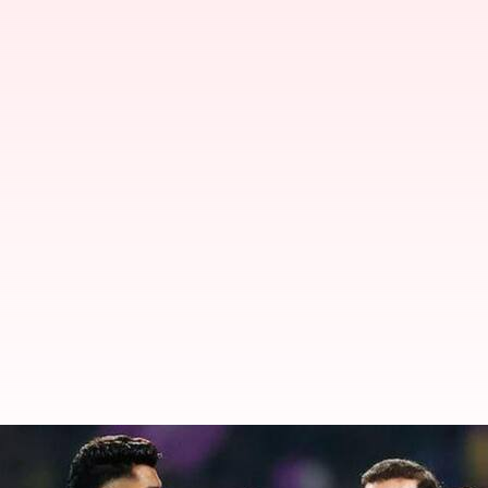
KKR vs RCB : బెంగళూరులో మ్యాచ్ రద్దు