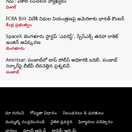
గేమ్ : విశాల్ సంచలన వ్యాఖ్యలు
విశాల్
FCRA Bill: విదేశీ నిధుల నియంత్రణపై అమెరికాకు భారత్‌ కౌంటర్
కేంద్ర ప్రభుత్వం
SpaceX: బెంగళూరు స్టార్టప్‌ 'ఎవరెస్ట్'.. స్పేస్‌ఎక్స్ తరహా రాకెట్‌
ఇంజిన్‌ ఆవిష్కరణ
బెంగళూరు
Amritsar: పంజాబ్‌లో టాప్ పోలీస్ అధికారికి బదిలీ.. పంజాబ్
సర్కార్‌పై బీజేపీ లేవనెత్తిన ప్రశ్నలివే..
పంజాబ్
మా గురించి
గోప్యతా విధానం
నిబంధనలు & షరతులు
మమ్మల్ని సంప్రదించండి
నైతిక ప్రవర్తన
ఫిర్యాదుల పరిష్కారం
వార్తలు
న్యూస్ ఆర్కైవ్
టాపిక్స్ ఆర్కైవ్స్