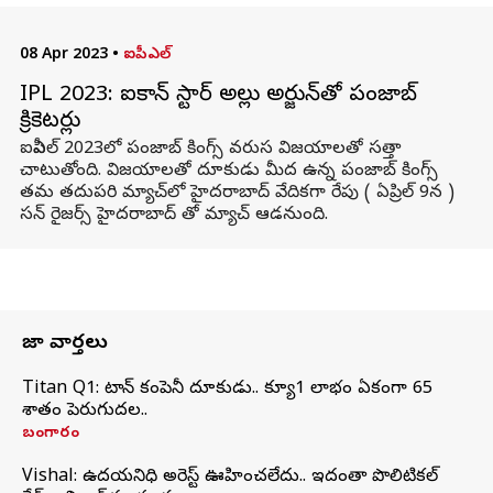
08 Apr 2023
•
ఐపీఎల్
IPL 2023: ఐకాన్ స్టార్‌ అల్లు అర్జున్‌తో పంజాబ్
క్రికెటర్లు
ఐపీఎల్ 2023లో పంజాబ్ కింగ్స్ వరుస విజయాలతో సత్తా
చాటుతోంది. విజయాలతో దూకుడు మీద ఉన్న పంజాబ్ కింగ్స్
తమ తదుపరి మ్యాచ్‌లో హైదరాబాద్ వేదికగా రేపు ( ఏప్రిల్ 9న )
సన్ రైజర్స్ హైదరాబాద్ తో మ్యాచ్ ఆడనుంది.
తాజా వార్తలు
Titan Q1: టైటాన్ కంపెనీ దూకుడు.. క్యూ1 లాభం ఏకంగా 65
శాతం పెరుగుదల..
బంగారం
Vishal: ఉదయనిధి అరెస్ట్‌ ఊహించలేదు.. ఇదంతా పొలిటికల్