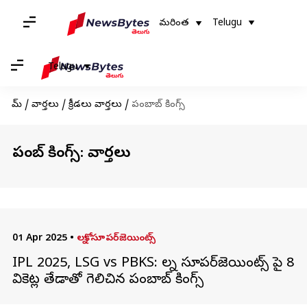
మరింత
Telugu
Telugu
హోమ్
/
వార్తలు
/
క్రీడలు వార్తలు
/
పంబాబ్ కింగ్స్
పంబాబ్ కింగ్స్: వార్తలు
01 Apr 2025
•
లక్నో సూపర్‌జెయింట్స్
IPL 2025, LSG vs PBKS: లక్నో సూపర్‌జెయింట్స్ పై 8
వికెట్ల తేడాతో గెలిచిన పంబాబ్ కింగ్స్