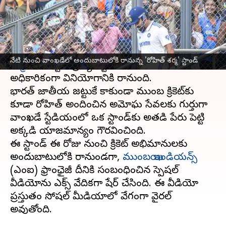
వ్రాసిన వారు
May 16, 2025
01:20 pm
Sirish Praharaju
ఈ వార్తాకథనం ఏంటి
ముంబయిలోని ప్రముఖ వాంఖడే స్టేడియంలో
రోహిత్
నేటి నుంచి వాంఖ‌డేలో అందుబాటులోకి రానున్న 'రోహిత్ శ‌ర్మ' స్టాండ్
శర్మ
పేరు పెట్టిన ప్రత్యేక స్టాండ్ నేటి నుంచి
అధికారికంగా వినియోగానికి రానుంది.
భారత్ జాతీయ జట్టుకే కాకుండా ముంబయి క్రికెట్‌కు
కూడా రోహిత్ అందించిన అమోఘ సేవలకు గుర్తుగా
వాంఖడే స్టేడియంలో ఒక స్టాండ్‌కు అతడి పేరు పెట్టి
అక్కడి యాజమాన్యం గౌరవించింది.
ఈ స్టాండ్ ఈ రోజు నుంచి క్రికెట్ అభిమానులకు
అందుబాటులోకి రానుండగా,
ముంబయి ఇండియన్స్
(ఎంఐ) ఫ్రాంఛైజీ దీనికి సంబంధించిన స్పెషల్
వీడియోను ఎక్స్ వేదికగా షేర్ చేసింది. ఈ వీడియో
ప్రస్తుతం సోషల్ మీడియాలో వేగంగా వైరల్