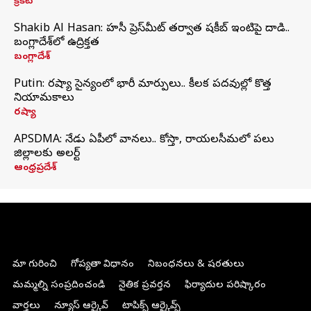
క్రికెట్
Shakib Al Hasan: హసీనా ప్రెస్‌మీట్‌ తర్వాత షకీబ్‌ ఇంటిపై దాడి..
బంగ్లాదేశ్‌లో ఉద్రిక్తత
బంగ్లాదేశ్
Putin: రష్యా సైన్యంలో భారీ మార్పులు.. కీలక పదవుల్లో కొత్త
నియామకాలు
రష్యా
APSDMA: నేడు ఏపీలో వానలు.. కోస్తా, రాయలసీమలో పలు
జిల్లాలకు అలర్ట్
ఆంధ్రప్రదేశ్
మా గురించి
గోప్యతా విధానం
నిబంధనలు & షరతులు
మమ్మల్ని సంప్రదించండి
నైతిక ప్రవర్తన
ఫిర్యాదుల పరిష్కారం
వార్తలు
న్యూస్ ఆర్కైవ్
టాపిక్స్ ఆర్కైవ్స్