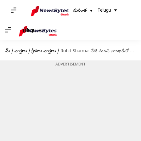
మరింత
Telugu
Telugu
హోమ్
/
వార్తలు
/
క్రీడలు వార్తలు
/
Rohit Sharma: నేటి నుంచి వాంఖ‌డేలో అందుబాటులోకి రానున్న 'రోహిత్ శ‌ర్మ' స్టాండ్
ADVERTISEMENT