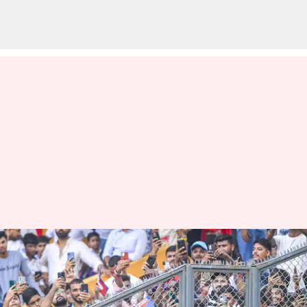
Rohit Sharma: నేటి నుంచి
వాంఖ‌డేలో అందుబాటులోకి రానున్న
'రోహిత్ శ‌ర్మ' స్టాండ్