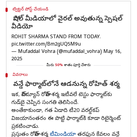
ట్విట్టర్ పోస్ట్ చేయండి
సోషల్ మీడియాలో వైరల్ అవుతున్న స్పెషల్
వీడియో
ROHIT SHARMA STAND FROM TODAY.
pic.twitter.com/Bm2gUQ5M9u
— Mufaddal Vohra (@mufaddal_vohra)
May 16,
2025
మీరు
50%
శాతం పూర్తి చేశారు
వివరాలు
వన్డే ఫార్మాట్‌లోనే ఆడనున్న రోహిత్ శర్మ
ఇక, హిట్‌మ్యాన్ రోహిత్ శర్మ ఇటీవలే టెస్టు ఫార్మాట్‌కు
గుడ్‌బై చెప్పిన సంగతి తెలిసిందే.
అంతేకాకుండా, గత ఏడాది టీ20 వరల్డ్‌కప్‌
విజయానంతరం ఈ పొట్టి ఫార్మాట్‌కి కూడా రిటైర్మెంట్
ప్రకటించాడు.
ప్రస్తుతం రోహిత్ శర్మ
టీమిండియా
తరఫున కేవలం వన్డే