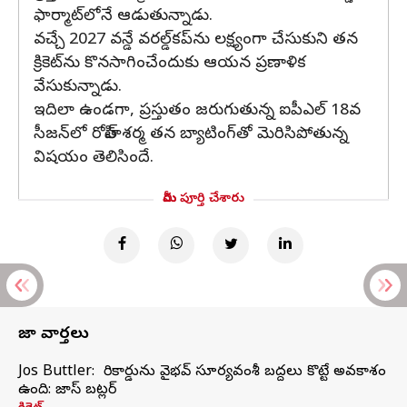
ఫార్మాట్‌లోనే ఆడుతున్నాడు.
వచ్చే 2027 వన్డే వరల్డ్‌కప్‌ను లక్ష్యంగా చేసుకుని తన
క్రికెట్‌ను కొనసాగించేందుకు ఆయన ప్రణాళిక
వేసుకున్నాడు.
ఇదిలా ఉండగా, ప్రస్తుతం జరుగుతున్న ఐపీఎల్ 18వ
సీజన్‌లో రోహిత్ శర్మ తన బ్యాటింగ్‌తో మెరిసిపోతున్న
విషయం తెలిసిందే.
మీరు పూర్తి చేశారు
తాజా వార్తలు
Jos Buttler: నా రికార్డును వైభవ్ సూర్యవంశీ బద్దలు కొట్టే అవకాశం
ఉంది: జాస్ బట్లర్