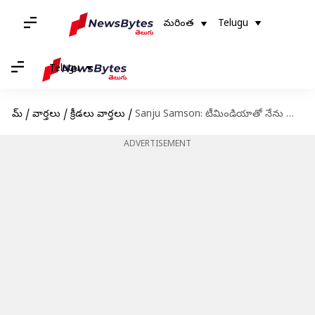
మరింత
Telugu
Telugu
హోమ్
/
వార్తలు
/
క్రీడలు వార్తలు
/
Sanju Samson: టీమిండియాతో నేను అంటూ సంజు శాంసన్ పోస్టు.. అన్యాయం అంటున్న ఫ్యాన్స్!
ADVERTISEMENT