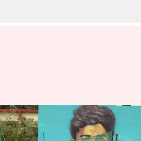
Sanju Samson: టీమిండియాతో
నేను అంటూ సంజు శాంసన్ పోస్టు..
అన్యాయం అంటున్న ఫ్యాన్స్!