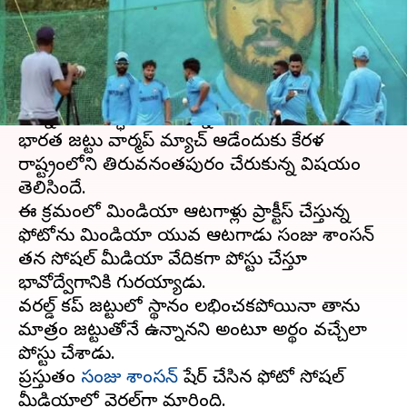
వ్రాసిన వారు
Oct 04, 2023
11:02 am
Jayachandra Akuri
ఈ వార్తాకథనం ఏంటి
టీమిండియా
ఆటగాళ్లు ప్రస్తుతం
వన్డే వరల్డ్ కప్ 2023
టోర్నీ కోసం సిద్ధమవుతున్నారు.
భారత జట్టు వార్మప్ మ్యాచ్ ఆడేందుకు కేరళ
రాష్ట్రంలోని తిరువనంతపురం చేరుకున్న విషయం
తెలిసిందే.
ఈ క్రమంలో టీమిండియా ఆటగాళ్లు ప్రాక్టీస్ చేస్తున్న
ఫోటోను టీమిండియా యువ ఆటగాడు సంజు శాంసన్
తన సోషల్ మీడియా వేదికగా పోస్టు చేస్తూ
భావోద్వేగానికి గురయ్యాడు.
వరల్డ్ కప్ జట్టులో స్థానం లభించకపోయినా తాను
మాత్రం జట్టుతోనే ఉన్నానని అంటూ అర్థం వచ్చేలా
పోస్టు చేశాడు.
ప్రస్తుతం
సంజు శాంసన్
షేర్ చేసిన ఫోటో సోషల్