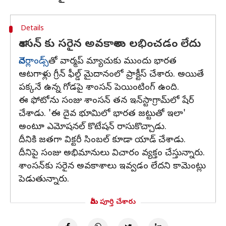
Details
శాంసన్ కు సరైన అవకాశాలు లభించడం లేదు
నెదర్లాండ్స్‌
తో వార్మప్ మ్యాచుకు ముందు భారత
ఆటగాళ్లు గ్రీన్ ఫీల్డ్ మైదానంలో ప్రాక్టీస్ చేశారు. అయితే
పక్కనే ఉన్న గోడపై శాంసన్ పెయింటింగ్ ఉంది.
ఈ ఫోటోను సంజు శాంసన్ తన ఇన్‌స్టాగ్రామ్‌లో షేర్
చేశాడు. 'ఈ దైవ భూమిలో భారత జట్టుతో ఇలా'
అంటూ ఎమోషనల్ కొటేషన్ రాసుకొచ్చాడు.
దీనికి జతగా విక్టరీ సింబల్ కూడా యాడ్ చేశాడు.
దీనిపై సంజు అభిమానులు విచారం వ్యక్తం చేస్తున్నారు.
శాంసన్‌కు సరైన అవకాశాలు ఇవ్వడం లేదని కామెంట్లు
పెడుతున్నారు.
మీరు పూర్తి చేశారు