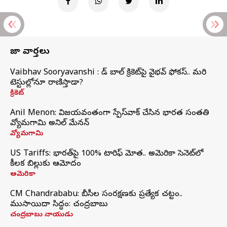
తాజా వార్తలు
Vaibhav Sooryavanshi : రెడ్ బాల్ క్రికెట్‌పై వైభవ్ ఫోకస్.. మరి
టెస్టుల్లోనూ రాణిస్తాడా?
క్రికెట్
Anil Menon: విజయవంతంగా స్పేస్‌వాక్‌ చేసిన భారత సంతతి
వ్యోమగామి అనిల్‌ మేనన్
వ్యోమగామి
US Tariffs: భారత్‌పై 100% టారిఫ్‌ మోత.. అమెరికా సెనెట్‌లో
కీలక బిల్లుకు ఆమోదం
అమెరికా
CM Chandrababu: బీసీల సంరక్షణకు ప్రత్యేక చట్టం..
ముసాయిదా సిద్ధం: చంద్రబాబు
చంద్రబాబు నాయుడు