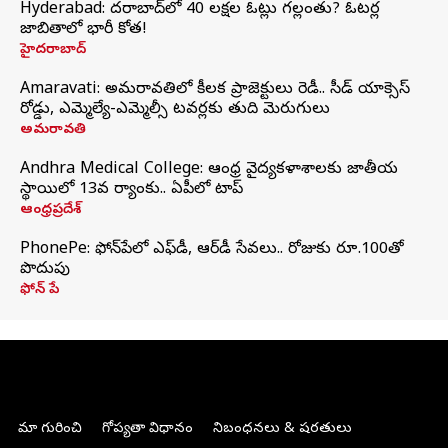
Hyderabad: హైదరాబాద్‌లో 40 లక్షల ఓట్లు గల్లంతు? ఓటర్ల
జాబితాలో భారీ కోత!
హైదరాబాద్
Amaravati: అమరావతిలో కీలక ప్రాజెక్టులు రెడీ.. సీడ్‌ యాక్సెస్‌
రోడ్డు, ఎమ్మెల్యే-ఎమ్మెల్సీ టవర్లకు తుది మెరుగులు
అమరావతి
Andhra Medical College: ఆంధ్ర వైద్యకళాశాలకు జాతీయ
స్థాయిలో 13వ ర్యాంకు.. ఏపీలో టాప్
ఆంధ్రప్రదేశ్
PhonePe: ఫోన్‌పేలో ఎఫ్‌డీ, ఆర్‌డీ సేవలు.. రోజుకు రూ.100తో
పొదుపు
ఫోన్‌ పే
మా గురించి
గోప్యతా విధానం
నిబంధనలు & షరతులు