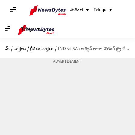
మరింత
Telugu
Telugu
హోమ్
/
వార్తలు
/
క్రీడలు వార్తలు
/
IND vs SA : అశ్విన్ లాగా బౌలింగ్ ట్రై చేసిన బుమ్రా.. వీడియో వైరల్
ADVERTISEMENT