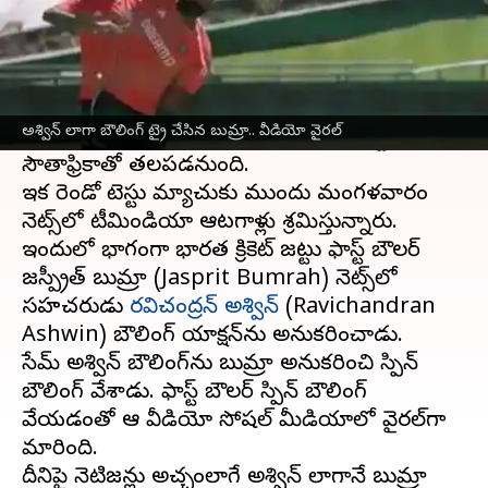
ఈ వార్తాకథనం ఏంటి
తొలి టెస్టులో చిత్తుగా ఓడిన
టీమిండియా
(Team
India) సఫారీ గడ్డపై మరో కఠిన పరీక్షకు సిద్ధమైంది.
అశ్విన్ లాగా బౌలింగ్ ట్రై చేసిన బుమ్రా.. వీడియో వైరల్
బుధవారం నుంచి జరిగే ఆఖరిదైన రెండో టెస్టులో
సౌతాఫ్రికాతో తలపడనుంది.
ఇక రెండో టెస్టు మ్యాచుకు ముందు మంగళవారం
నెట్స్‌లో టీమిండియా ఆటగాళ్లు శ్రమిస్తున్నారు.
ఇందులో భాగంగా భారత క్రికెట్ జట్టు ఫాస్ట్ బౌలర్
జస్ప్రీత్ బుమ్రా (Jasprit Bumrah) నెట్స్‌లో
సహచరుడు
రవిచంద్రన్ అశ్విన్
(Ravichandran
Ashwin) బౌలింగ్ యాక్షన్‌ను అనుకరించాడు.
సేమ్ అశ్విన్ బౌలింగ్‌ను బుమ్రా అనుకరించి స్పిన్
బౌలింగ్‌ వేశాడు. ఫాస్ట్ బౌలర్ స్పిన్ బౌలింగ్
వేయడంతో ఆ వీడియో సోషల్ మీడియాలో వైరల్‌గా
మారింది.
దీనిపై నెటిజన్లు అచ్చంలాగే అశ్విన్ లాగానే బుమ్రా