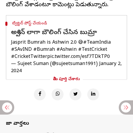
ట్విట్టర్ పోస్ట్ చేయండి
అశ్విన్ లాగా బౌలింగ్ చేసిన బుమ్రా
Jasprit Bumrah is Ashwin 2.0 😅
#TeamIndia
#SAvIND
#Bumrah
#Ashwin
#TestCricket
#CricketTwitter
pic.twitter.com/esf7TDkTP0
— Sujeet Suman (@sujeetsuman1991)
January 2,
2024
మీరు పూర్తి చేశారు
తాజా వార్తలు