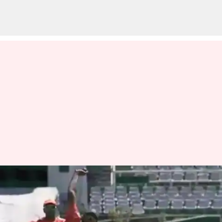
IND vs SA : అశ్విన్ లాగా బౌలింగ్
ట్రై చేసిన బుమ్రా.. వీడియో వైరల్
వ్రాసిన వారు
Jan 03, 2024
09:55 am
Jayachandra Akuri