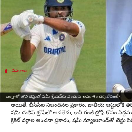
వ్రాసిన వారు
Sep 09, 2024
09:00 am
Sirish Praharaju
ఈ వార్తాకథనం ఏంటి
బంగ్లాదేశ్‌
తో మ్యాచ్‌ కోసం భారత జట్టును
బీసీసీఐ
సెలక్టర్
అయితే సీనియర్ పేసర్
మహ్మద్ షమీ
, బ్యాటర్
శ్రేయస్ 
ఆసక్తికరంగా, జస్ప్రీత్ బుమ్రాను సెలక్ట్ చేశారు. షమీకి స్క
వివరాలు
బీసీసీఐ నిబంధనల ప్రకారం.. దేశవాళీ క్రికెట్‌లో పా
వరల్డ్ కప్ తర్వాత షమీ క్రికెట్‌కు దూరంగా ఉన్నాడు, కానీ అతన
బంగ్లాతో తొలి టెస్టులో షమీ-శ్రేయస్‌కు ఎందుకు అవకాశం దక్కలేదంటే?
బంగ్లాదేశ్‌తో టెస్టు సిరీస్‌లో షమీని పరిగణనలోకి తీసుకుంట
అయితే, బీసీసీఐ నిబంధనల ప్రకారం, జాతీయ జట్టులోకి తిరిగి
షమీ దులీప్ ట్రోఫీలో ఆడలేదు, కానీ రంజీ ట్రోఫీ కోసం సిద
క్రికెట్ వర్గాల అంచనా ప్రకారం, షమీ న్యూజిలాండ్‌తో టెస్టు