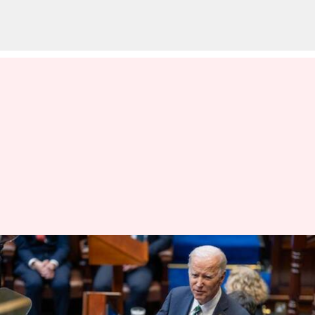
స్లీప్‌ ఆప్నియాతో బాధపడుతున్న
బైడెన్.. యంత్రం సాయంతో
నిద్రిస్తున్న అమెరికా అధ్యక్షుడు