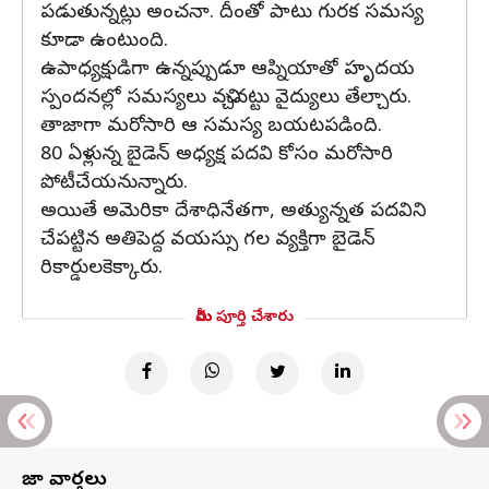
పడుతున్నట్లు అంచనా. దీంతో పాటు గురక సమస్య
కూడా ఉంటుంది.
ఉపాధ్యక్షుడిగా ఉన్నప్పుడూ ఆప్నియాతో హృదయ
స్పందనల్లో సమస్యలు వచ్చినట్టు వైద్యులు తేల్చారు.
తాజాగా మరోసారి ఆ సమస్య బయటపడింది.
80 ఏళ్లున్న బైడెన్‌ అధ్యక్ష పదవి కోసం మరోసారి
పోటీచేయనున్నారు.
అయితే అమెరికా దేశాధినేతగా, అత్యున్నత పదవిని
చేపట్టిన అతిపెద్ద వయస్సు గల వ్యక్తిగా బైడెన్
రికార్డులకెక్కారు.
మీరు పూర్తి చేశారు
తాజా వార్తలు