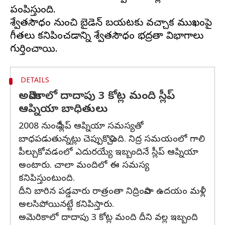
పంపిస్తుంది.
శ్వేతసౌధం నుంచి బైడెన్ బయటకు వచ్చాక ముఖంపై
గీతలు కనిపించడాన్ని శ్వేతసౌధం భద్రతా విభాగాలు
DETAILS
అమెరికాలో దాదాపు 3 కోట్ల మంది స్లీప్‌
ఆప్నియా బాధితులు
2008 నుంచి స్లీప్‌ ఆప్నియా సమస్యతో
బాధపడుతున్నట్లు చెప్పుకొచ్చింది. నిద్ర సమయంలో గాలి
పీల్చుకోవడంలో ఎదురయ్యే ఇబ్బందినే స్లీప్‌ ఆప్నియా
అంటారు. చాలా మందిలో ఈ సమస్య
కనిపిస్తుంటుంది.
దీని బారిన పడ్డవారు రాత్రంతా నిద్రించినా ఉదయం మళ్లీ
అలసిపోయినట్టే కనిపిస్తారు.
అమెరికాలో దాదాపు 3 కోట్ల మంది దీని వల్ల ఇబ్బంది