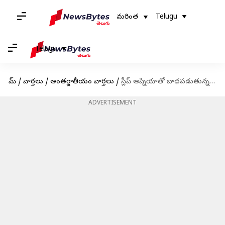
మరింత
Telugu
Telugu
హోమ్
/
వార్తలు
/
అంతర్జాతీయం వార్తలు
/
స్లీప్‌ ఆప్నియాతో బాధపడుతున్న బైడెన్.. యంత్రం సాయంతో నిద్రిస్తున్న అమెరికా అధ్యక్షుడు
ADVERTISEMENT