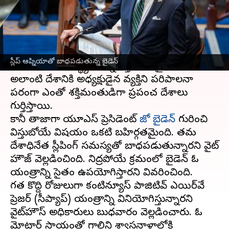
వ్రాసిన వారు
Jun 29, 2023
05:07 pm
TEJAVYAS BESTHA
ఈ వార్తాకథనం ఏంటి
అగ్రరాజ్యం
అమెరికా
అంటే ప్రపంచ దేశాలనే
స్లీప్‌ ఆప్నియాతో బాధపడుతున్న బైడెన్
శాసించగల సామర్థ్యం ఉన్న శక్తిమంతమైన దేశం.
అలాంటి దేశానికి అధ్యక్షుడైన వ్యక్తిని పరిపాలనా
పరంగా ఎంతో శక్తిమంతుడిగా ప్రపంచ దేశాలు
గుర్తిస్తాయి.
కానీ తాజాగా యూఎస్ ప్రెసిడెంట్
జో బైడెన్‌
గురించి
విస్తుబోయే విషయం ఒకటి బహిర్గతమైంది. తమ
దేశాధినేత స్లీపింగ్ సమస్యతో బాధపడుతున్నారని వైట్
హౌజ్ వెల్లడించింది. నిద్రపోయే క్రమంలో బైడెన్ ఓ
యంత్రాన్ని సైతం ఉపయోగిస్తారని వివరించింది.
గత కొద్ది రోజులుగా కంటిన్యూస్‌ పాజిటివ్‌ ఎయిర్‌వే
ప్రెజర్‌ (సీప్యాప్) యంత్రాన్ని వినియోగిస్తున్నారని
వైట్‌హౌస్‌ అధికారులు బుధవారం వెల్లడించారు. ఓ
మోటార్‌ సాయంతో గాలిని శ్వాసనాళాల్లోకి