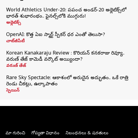
World Athletics Under-20: ప్రపంచ అండర్-20 అథ్లెటిక్స్‌లో
భారత్‌ శుభారంభం.. ఫైనల్స్‌లోకి ముగ్గురు!
అథ్లెటిక్స్
OpenAI: కొత్త ఏఐ స్మార్ట్ స్పీకర్ ధర ఎంతో తెలుసా?
చాట్‌జీపీటీ
Korean Kanakaraju Review : కొరియన్ కనకరాజు రివ్యూ..
వరుణ్ తేజ్ కామెడీ వర్కౌట్ అయ్యిందా?
వరుణ్ తేజ్
Rare Sky Spectacle: ఆకాశంలో అరుదైన అద్భుతం.. ఒకే రాత్రి
రెండు చీకట్లు, ఉల్కాపాతం
స్పెయిన్
మా గురించి
గోప్యతా విధానం
నిబంధనలు & షరతులు