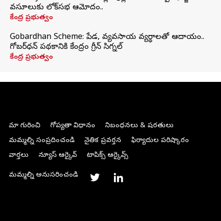
వసూలుకు లోక్‌సభ ఆమోదం..
కేంద్ర ప్రభుత్వం
Gobardhan Scheme: పేడ, వ్యవసాయ వ్యర్థాలతో ఆదాయం..
గోబర్‌ధన్ పథకానికి కేంద్రం గ్రీన్ సిగ్నల్
కేంద్ర ప్రభుత్వం
మా గురించి
గోప్యతా విధానం
నిబంధనలు & షరతులు
మమ్మల్ని సంప్రదించండి
నైతిక ప్రవర్తన
ఫిర్యాదుల పరిష్కారం
వార్తలు
న్యూస్ ఆర్కైవ్
టాపిక్స్ ఆర్కైవ్స్
మమ్మల్ని అనుసరించండి