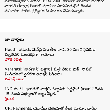
ప్రమాణస్వీకారం చేశారు. 1994-2000 కాలంలో సిరిమావో బండారు
నాయకే తర్వాత శ్రీలంకలో ప్రధానిగా నియమితులైన రెండవ
మహిళగా హరిణి ప్రత్యేకతను సొంతం చేసుకున్నారు.
తాజా వార్తలు
Houthi attack: యెమెన్‌పై హూతీల దాడి.. 30 మంది సైనికుల
మృతి,50 మందికిపైగా గాయాలు
హౌతీ రెబెల్స్
Varanasi: 'వారణాసి' చిత్రానికి మళ్లీ లీకుల షాక్.. సోషల్
మీడియాలో వైరల్‌గా యాక్షన్ వీడియో!
మహేష్ బాబు
IND Vs SL: భారత్‌తో వార్మప్‌ మ్యాచ్‌కు సిద్ధమైన శ్రీలంక ఎలెవన్..
15 మంది సభ్యులతో జట్టు వెల్లడి
శ్రీలంక
UPI Payments: యూపీఐ చెల్లింపుల్లో కీలక మార్పు.. ఛార్జీల