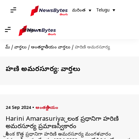
మరింత
Telugu
Telugu
హోమ్
/
వార్తలు
/
అంతర్జాతీయం వార్తలు
/
హరిణి అమరసూర్య
హరిణి అమరసూర్య: వార్తలు
24 Sep 2024
•
అంతర్జాతీయం
Harini Amarasuriya: శ్రీలంక ప్రధానిగా హరిణి
అమరసూర్య ప్రమాణస్వీకారం
శ్రీలంక కొత్త ప్రధానిగా హరిణి అమరసూర్య మంగళవారం