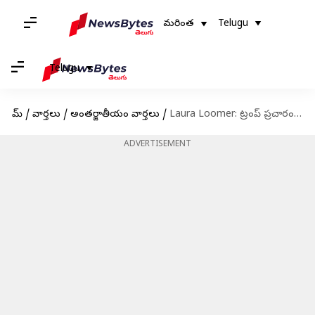
మరింత
Telugu
Telugu
హోమ్
/
వార్తలు
/
అంతర్జాతీయం వార్తలు
/
Laura Loomer: ట్రంప్ ప్రచారంలో వినిపిస్తున్న లారా లూమర్ పేరు.. ఈమె ఎవరు..?
ADVERTISEMENT