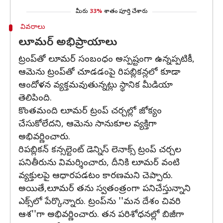
మీరు
33%
శాతం పూర్తి చేశారు
వివరాలు
లూమర్ అభిప్రాయాలు
ట్రంప్‌తో లూమర్ సంబంధం అస్పష్టంగా ఉన్నప్పటికీ,
ఆమెను ట్రంప్‌తో చూడడంపై రిపబ్లికన్లలో కూడా
ఆందోళన వ్యక్తమవుతున్నట్లు స్థానిక మీడియా
తెలిపింది.
కొంతమంది లూమర్ ట్రంప్ చర్చల్లో జోక్యం
చేసుకోలేదని, ఆమెను సానుకూల వ్యక్తిగా
అభివర్ణించారు.
రిపబ్లికన్ కన్సల్టెంట్ డెన్నిస్ లెనాక్స్ ట్రంప్ చర్చల
పనితీరును విమర్శించారు, దీనికి లూమర్ వంటి
వ్యక్తులపై ఆధారపడటం కారణమని చెప్పారు.
అయితే,లూమర్ తను స్వతంత్రంగా పనిచేస్తున్నాని
ఎక్స్‌లో పేర్కొన్నారు. ట్రంప్‌ను ''మన దేశం చివరి
ఆశ''గా అభివర్ణించారు. తన పరిశోధనల్లో బిజీగా