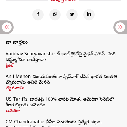
మీరు పూర్తి చేశారు
తాజా వార్తలు
Vaibhav Sooryavanshi : రెడ్ బాల్ క్రికెట్‌పై వైభవ్ ఫోకస్.. మరి
టెస్టుల్లోనూ రాణిస్తాడా?
క్రికెట్
Anil Menon: విజయవంతంగా స్పేస్‌వాక్‌ చేసిన భారత సంతతి
వ్యోమగామి అనిల్‌ మేనన్
వ్యోమగామి
US Tariffs: భారత్‌పై 100% టారిఫ్‌ మోత.. అమెరికా సెనెట్‌లో
కీలక బిల్లుకు ఆమోదం
అమెరికా
CM Chandrababu: బీసీల సంరక్షణకు ప్రత్యేక చట్టం..