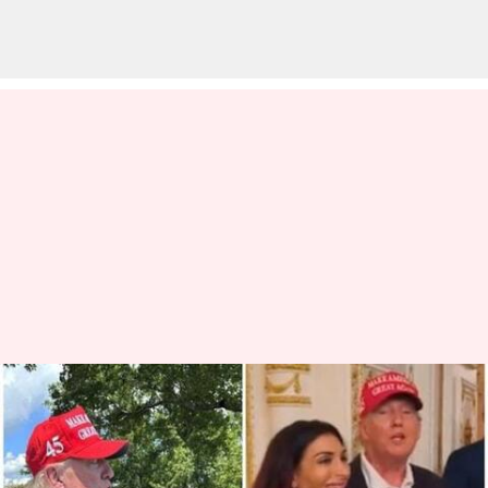
Laura Loomer: ట్రంప్ ప్రచారంలో
వినిపిస్తున్న లారా లూమర్ పేరు..
ఈమె ఎవరు..?