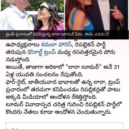
వ్రాసిన వారు
Sep 13, 2024
05:47 pm
Sirish Praharaju
ఈ వార్తాకథనం ఏంటి
అమెరికా అధ్యక్ష ఎన్నికలు
మరికొన్ని రోజులలో
ట్రంప్ ప్రచారంలో వినిపిస్తున్న లారా లూమర్ పేరు.. ఈమె ఎవరు..?
జరగనున్నాయి. డెమొక్రాటిక్ పార్టీ తరుపున
ఉపాధ్యక్షురాలు
కమలా హారిస్
, రిపబ్లికన్ పార్టీ
తరుపున
డొనాల్డ్ ట్రంప్
మధ్య రసవత్తరమైన పోరు
నడుస్తోంది.
అయితే, తాజాగా అమెరికాలో "లారా లూమర్" అనే 31
ఏళ్ల యువతి సంచలనం రేపుతోంది.
ఫార్-రైట్, జాతీయవాద భావాలతో ఉన్న లారా, ట్రంప్
ప్రచారంలో తరచుగా కనిపించడం రిపబ్లికన్లతో పాటు
అక్కడి మీడియాలో ఆందోళన రేకెత్తిస్తోంది.
లూమర్ వివాదాస్పద చరిత్ర గురించి రిపబ్లికన్ పార్టీలో