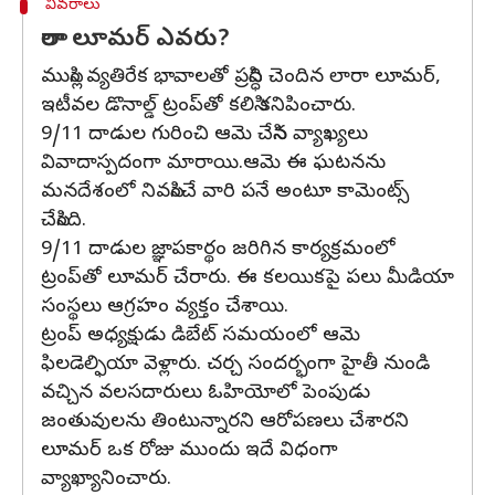
వివరాలు
లారా లూమర్ ఎవరు?
ముస్లిం వ్యతిరేక భావాలతో ప్రసిద్ధి చెందిన లారా లూమర్,
ఇటీవల డొనాల్డ్ ట్రంప్‌తో కలిసి కనిపించారు.
9/11 దాడుల గురించి ఆమె చేసిన వ్యాఖ్యలు
వివాదాస్పదంగా మారాయి.ఆమె ఈ ఘటనను
మనదేశంలో నివసించే వారి పనే అంటూ కామెంట్స్
చేసింది.
9/11 దాడుల జ్ఞాపకార్థం జరిగిన కార్యక్రమంలో
ట్రంప్‌తో లూమర్ చేరారు. ఈ కలయికపై పలు మీడియా
సంస్థలు ఆగ్రహం వ్యక్తం చేశాయి.
ట్రంప్‌ అధ్యక్షుడు డిబేట్ సమయంలో ఆమె
ఫిలడెల్ఫియా వెళ్లారు. చర్చ సందర్భంగా హైతీ నుండి
వచ్చిన వలసదారులు ఓహియోలో పెంపుడు
జంతువులను తింటున్నారని ఆరోపణలు చేశారని
లూమర్ ఒక రోజు ముందు ఇదే విధంగా
వ్యాఖ్యానించారు.