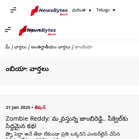
మరింత
Telugu
Telugu
హోమ్
/
వార్తలు
/
అంతర్జాతీయం వార్తలు
/
జాంబియా
జాంబియా: వార్తలు
21 Jan 2025
•
టాలీవుడ్
Zombie Reddy: మళ్లీ వస్తున్న జాంబిరెడ్డి.. సీక్వెల్‌కు
సిద్ధమైన కథ!
చిన్నా పెద్దా అనే తేడా లేకుండా ప్రతి ఒక్కరిని ఎంటర్‌టైన్ చేసిన