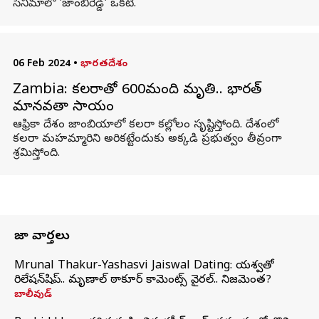
సినిమాలో 'జాంబిరెడ్డి' ఒకటి.
06 Feb 2024
•
భారతదేశం
Zambia: కలరాతో 600మంది మృతి.. భారత్
మానవతా సాయం
ఆఫ్రికా దేశం జాంబియాలో కలరా కల్లోలం సృష్టిస్తోంది. దేశంలో
కలరా మహమ్మారిని అరికట్టేందుకు అక్కడి ప్రభుత్వం తీవ్రంగా
శ్రమిస్తోంది.
తాజా వార్తలు
Mrunal Thakur-Yashasvi Jaiswal Dating: యశస్వితో
రిలేషన్‌షిప్.. మృణాల్ ఠాకూర్ కామెంట్స్ వైరల్.. నిజమెంత?
బాలీవుడ్