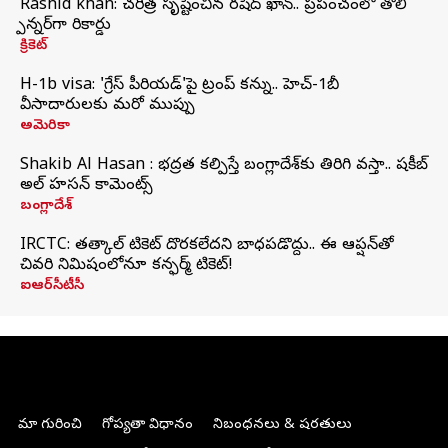
Rashid khan: చరిత్ర సృష్టించిన రషీద్ ఖాన్.. ప్రపంచంలో తొలి
స్పిన్నర్‌గా రికార్డు
క్రికెట్
H-1b visa: 'గ్రేస్‌ పీరియడ్‌'పై ట్రంప్‌ కన్ను.. హెచ్‌-1బీ
వీసాదారులకు మరో ముప్పు
అమెరికా
Shakib Al Hasan : భద్రత కల్పిస్తే బంగ్లాదేశ్‌కు తిరిగి వస్తా.. షకీబ్
అల్ హసన్ కామెంట్స్
బంగ్లాదేశ్
IRCTC: తత్కాల్ టికెట్ దొరకలేదని బాధపడొద్దు.. ఈ ఆప్షన్‌తో
చివరి నిమిషంలోనూ కన్ఫర్మ్ టికెట్!
ఐఆర్‌సీటీసీ
మా గురించి
గోప్యతా విధానం
నిబంధనలు & షరతులు