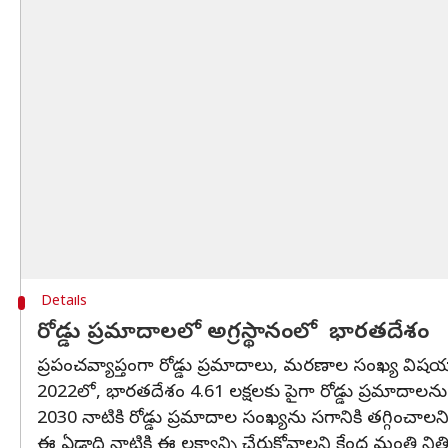
Details
రోడ్డు ప్రమాదాలలో అగ్రస్థానంలో భారతదేశం
ప్రపంచవ్యాప్తంగా రోడ్డు ప్రమాదాలు, మరణాల సంఖ్య విషయాన
2022లో, భారతదేశం 4.61 లక్షలకు పైగా రోడ్డు ప్రమాదాలన
2030 నాటికి రోడ్డు ప్రమాదాల సంఖ్యను సగానికి తగ్గించాలని లక్
ఈ ఏడాది నాటికి ఈ లక్ష్యాన్ని చేరుకోవాలని కేంద్ర మంత్రి నిత