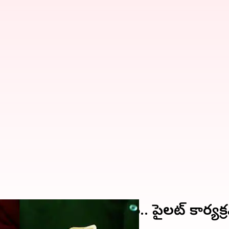
లకు నగదు రహిత వైద్యం.. పైలట్ కార్యక్రమ