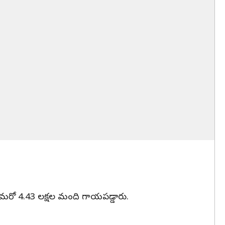
ా మరో 4.43 లక్షల మంది గాయపడ్డారు.