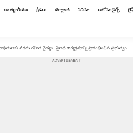
అంతర్జాతీయం
క్రీడలు
టెక్నాలజీ
సినిమా
ఆటోమొబైల్స్
లైఫ్
బాధితులకు నగదు రహిత వైద్యం.. పైలట్ కార్యక్రమాన్ని ప్రారంభించిన ప్రభుత్వం
ADVERTISEMENT