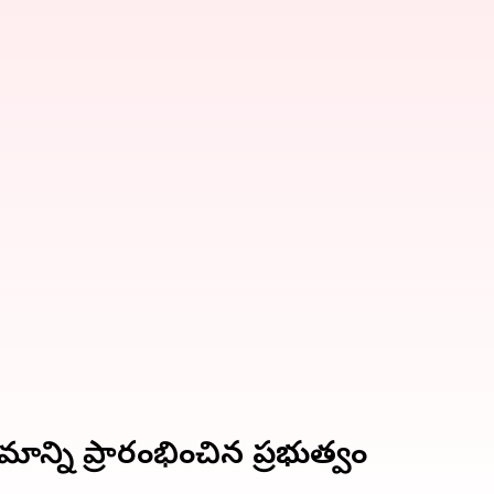
ాన్ని ప్రారంభించిన ప్రభుత్వం