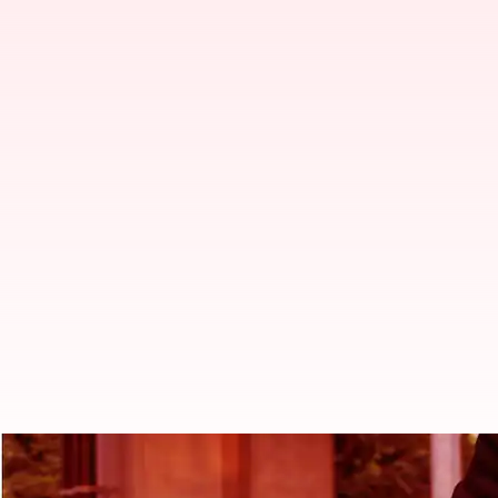
Road accident: రోడ్డు ప్రమాద బాధితు