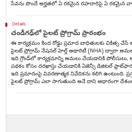
సేవను పొందే అర్హతలో ఏ రకమైన రహదారిపై ఏ రకమైన వ
Details
చండీగఢ్‌లో పైలట్ ప్రోగ్రామ్ ప్రారంభం
ఈ కార్యక్రమం కింద రోడ్డు ప్రమాద బాధితులకు చికిత్స చేసే
పైలట్ ప్రోగ్రామ్ నేషనల్ హెల్త్ అథారిటీ (NHA) ద్వారా
ఇది గ్రౌండ్‌లో కార్యక్రమాన్ని అమలు చేయడానికి పోలీసుల
పథకం కోసం దరఖాస్తు చేయడానికి ఏజెన్సీ డిజిటల్ ప్లాట్‌ఫా
ఇది ప్రమాదంపై వివరణాత్మక నివేదికను కలిగి ఉంటుంది. ప్రస్త
పైలట్ ప్రోగ్రామ్ ఎలా సాగుతుంది అనే దాని ఆధారంగా దేశంలోన