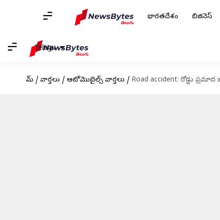
భారతదేశం
బిజినెస్
Telugu
హోమ్
/
వార్తలు
/
ఆటోమొబైల్స్ వార్తలు
/
Road accident: రోడ్డు ప్రమాద 