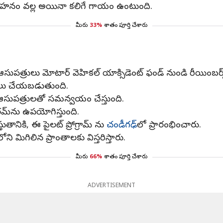
ాహనం వల్ల అయినా కలిగే గాయం ఉంటుంది.
మీరు
33%
శాతం పూర్తి చేశారు
 ఆసుపత్రులు మోటార్ వెహికల్ యాక్సిడెంట్ ఫండ్ నుండి రీయింబర్స్
 అమలు చేయబడుతుంది.
ు, ఆసుపత్రులతో సమన్వయం చేస్తుంది.
రమ్‌ను ఉపయోగిస్తుంది.
ుతానికి, ఈ పైలట్ ప్రోగ్రామ్ ను
చండీగఢ్‌
లో ప్రారంభించారు.
ి మిగిలిన ప్రాంతాలకు విస్తరిస్తారు.
మీరు
66%
శాతం పూర్తి చేశారు
ADVERTISEMENT