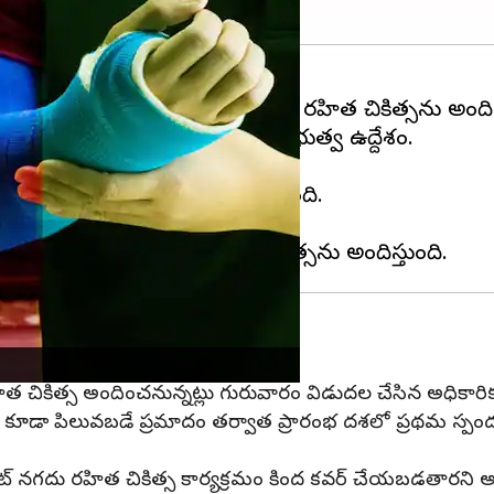
ించే ప్రయత్నంలో,బాధితులకు నగదు రహిత చికిత్సను అంద
ద్య చికిత్స అందించాలన్నది ప్రభుత్వ ఉద్దేశం.
కాన్ని అభివృద్ధి చేసింది.
ప్రస్తుతం భారతదేశం అగ్రస్థానంలో ఉంది.
ప్రమాదాల్లో మరణించారు.
 పథకం వర్తిస్తుంది
చికిత్స అందించనున్నట్లు గురువారం విడుదల చేసిన అధికారిక 
అని కూడా పిలువబడే ప్రమాదం తర్వాత ప్రారంభ దశలో ప్రథమ స్ప
పైలట్ నగదు రహిత చికిత్స కార్యక్రమం కింద కవర్ చేయబడతారని అధ