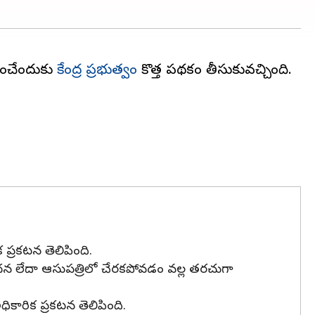
ించేందుకు
కేంద్ర ప్రభుత్వం
కొత్త పథకం తీసుకువచ్చింది.
ప్రకటన తెలిపింది.
ందన లేదా ఆసుపత్రిలో చేరకపోవడం వల్ల తరచుగా
ికారిక ప్రకటన తెలిపింది.