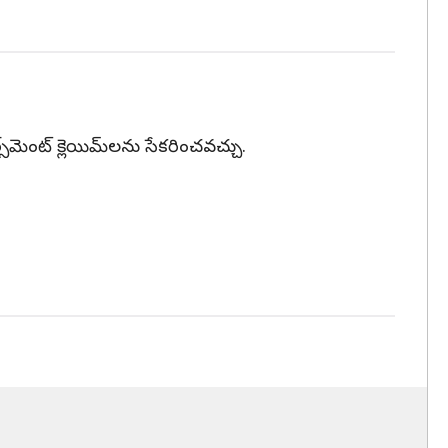
‌మెంట్ క్లెయిమ్‌లను సేకరించవచ్చు.