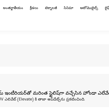
అంతర్జాతీయం
క్రీడలు
టెక్నాలజీ
సినిమా
ఆటోమొబైల్స్
లైఫ్
యమ్ ఇంటీరియర్‌తో మరింత స్టైలిష్‌గా వచ్చేసిన హోండా ఎలేవ
లివేట్ (Elevate) కి తాజా అప్‌డేట్స్‌ను ప్రకటించింది.