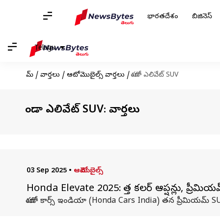
భారతదేశం
బిజినెస్
Telugu
హోమ్
/
వార్తలు
/
ఆటోమొబైల్స్ వార్తలు
/
హోండా ఎలివేట్ SUV
హోండా ఎలివేట్ SUV: వార్తలు
03 Sep 2025
•
ఆటోమొబైల్స్
Honda Elevate 2025: కొత్త కలర్ ఆప్షన్లు, ప్రీమి
హోండా కార్స్ ఇండియా (Honda Cars India) తన ప్రీమియమ్ SUV ఎ