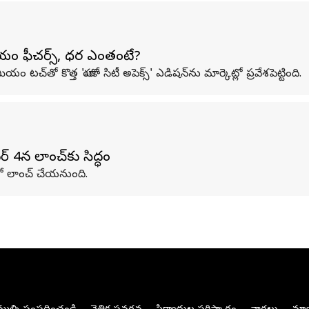
ీమియం ఫీచర్స్, ధర ఎంతంటే?
యం టచ్‌తో కొత్త 'హోండా సిటీ అపెక్స్' ఎడిషన్‌ను మార్కెట్లో ప్రవేశపెట్టింది.
్ 4న లాంచ్‌కు సిద్ధం
్లో లాంచ్ చేయనుంది.