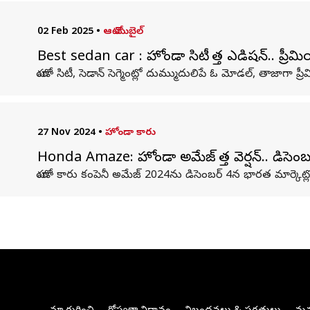
02 Feb 2025
•
ఆటో మొబైల్
Best sedan car : హోండా సిటీ కొత్త ఎడిషన్​.. ప్ర
హోండా సిటీ, సెడాన్ సెగ్మెంట్లో దుమ్ముదులిపే ఓ మోడల్, తాజాగా ప్రీమి
27 Nov 2024
•
హోండా కారు
Honda Amaze: హోండా అమేజ్ కొత్త వెర్షన్.. డిసెంబర
హోండా కారు కంపెనీ అమేజ్ 2024ను డిసెంబర్ 4న భారత మార్కెట